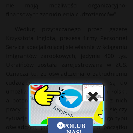
nie mają możliwości organizacyjno-
finansowych zatrudnienia cudzoziemców”.
Według przytaczanego przez gazetę
Krzysztofa Inglota, prezesa firmy Personnel
Service specjalizującej się właśnie w ściąganiu
imigrantów zarobkowych, jedynie 400 tys.
Ukraińców została zarejestrowana w ZUS.
Oznacza to, że oświadczenia o zatrudnieniu
cudzoziemca w praktyce używane są do
umożliwienia im wjazdu na terytorium Polski,
a potem podejmowania przez wielu z nich
pracy „na czarno”. Gazeta zastanawia się czy
sytuację poprawi centralny rejestr tego typu
POLUB
oświadczeń, jaki zaczął działać od początku
NAS!