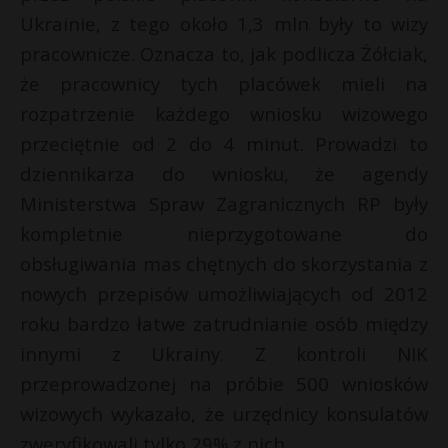
Ukrainie, z tego około 1,3 mln były to wizy
P
pracownicze. Oznacza to, jak podlicza Żółciak,
że pracownicy tych placówek mieli na
rozpatrzenie każdego wniosku wizowego
E
przeciętnie od 2 do 4 minut. Prowadzi to
dziennikarza do wniosku, że agendy
i
Ministerstwa Spraw Zagranicznych RP były
l
kompletnie nieprzygotowane do
obsługiwania mas chętnych do skorzystania z
nowych przepisów umożliwiających od 2012
roku bardzo łatwe zatrudnianie osób między
E
innymi z Ukrainy. Z kontroli NIK
i
przeprowadzonej na próbie 500 wniosków
l
wizowych wykazało, że urzędnicy konsulatów
*
zweryfikowali tylko 29% z nich.