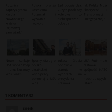
Rocznica
Polska branża
Sąd potwierdza:
Jak Polska Może
zaprzysiężenia
kosmiczna:
Zużyte podkłady
Skorzystać z
Karola
Potencjał i
kolejowe to
Transformacji
Nawrockiego:
wyzwania
niebezpieczne
Energetycznej?
krytyka
rozwoju
odpady
'sejmowej
zamrażarki’
Nowe sankcje
Sporny dialog o
Łukasz Gibała
USA: Putin może
USA wobec Rosji
polsko-
ponownie
testować
i Iranu: kluczowy
ukraińskiej
startuje w
spójność NATO
krok Senatu
współpracy
wyborach na
w
obronnej z USA
prezydenta
nadchodzących
w tle
Krakowa
latach
1 KOMENTARZ
sneik