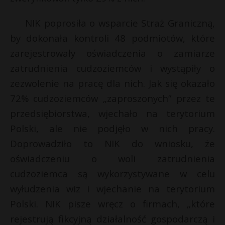
t
r
NIK poprosiła o wsparcie Straż Graniczną,
by dokonała kontroli 48 podmiotów, które
s
zarejestrowały oświadczenia o zamiarze
s
zatrudnienia cudzoziemców i wystąpiły o
zezwolenie na pracę dla nich. Jak się okazało
72% cudzoziemców „zaproszonych” przez te
przedsiębiorstwa, wjechało na terytorium
Polski, ale nie podjęło w nich pracy.
Doprowadziło to NIK do wniosku, że
oświadczeniu o woli zatrudnienia
cudzoziemca są wykorzystywane w celu
wyłudzenia wiz i wjechanie na terytorium
Polski. NIK pisze wręcz o firmach, „które
rejestrują fikcyjną działalność gospodarczą i