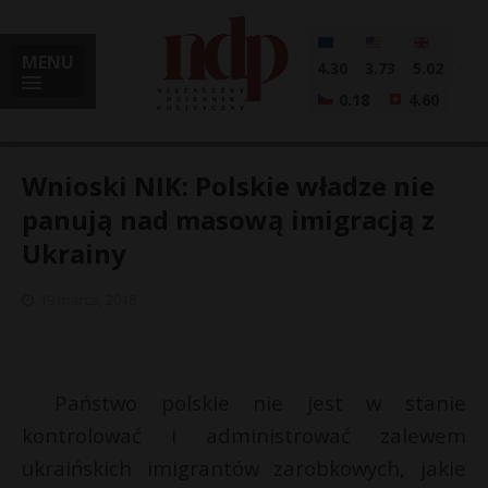
MENU
4.30
3.73
5.02
0.18
4.60
Wnioski NIK: Polskie władze nie
panują nad masową imigracją z
Ukrainy
i
19 marca, 2018
l
Państwo polskie nie jest w stanie
kontrolować i administrować zalewem
ukraińskich imigrantów zarobkowych, jakie