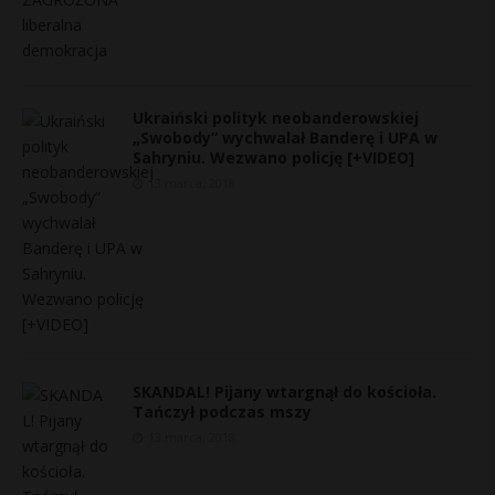
Ukraiński polityk neobanderowskiej
„Swobody” wychwalał Banderę i UPA w
Sahryniu. Wezwano policję [+VIDEO]
13 marca, 2018
SKANDAL! Pijany wtargnął do kościoła.
Tańczył podczas mszy
13 marca, 2018