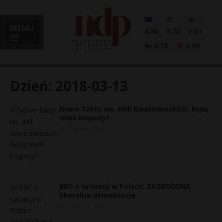
MENU
4.30
3.72
5.01
0.18
4.60
Dzień:
2018-03-13
Nowe fakty ws. willi Kwaśniewskich. Będą
i
mieli kłopoty?
13 marca, 2018
l
BBC o sytuacji w Polsce: ZAGROŻONA
liberalna demokracja
13 marca, 2018