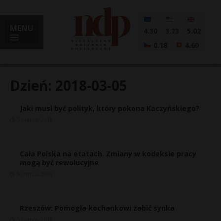
MENU
4.30
3.73
5.02
0.18
4.60
Dzień:
2018-03-05
Jaki musi być polityk, który pokona Kaczyńskiego?
i
5 marca, 2018
Cała Polska na etatach. Zmiany w kodeksie pracy
l
mogą być rewolucyjne
5 marca, 2018
Rzeszów: Pomogła kochankowi zabić synka
5 marca, 2018