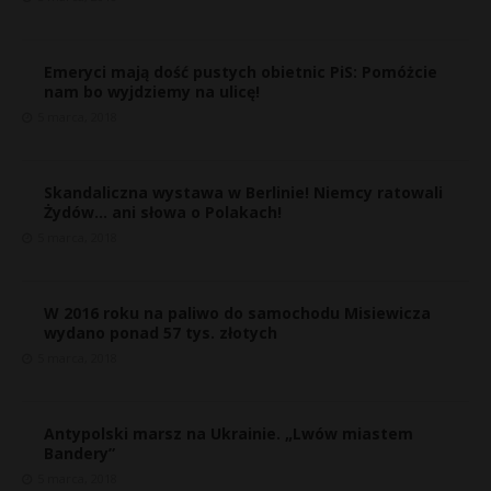
Emeryci mają dość pustych obietnic PiS: Pomóżcie
nam bo wyjdziemy na ulicę!
5 marca, 2018
Skandaliczna wystawa w Berlinie! Niemcy ratowali
Żydów… ani słowa o Polakach!
5 marca, 2018
W 2016 roku na paliwo do samochodu Misiewicza
wydano ponad 57 tys. złotych
5 marca, 2018
Antypolski marsz na Ukrainie. „Lwów miastem
Bandery”
5 marca, 2018