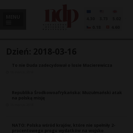
MENU
4.30
3.73
5.02
0.18
4.60
Dzień:
2018-03-16
To nie Duda zadecydował o losie Macierewicza
i
16 marca, 2018
Republika Środkowoafrykańska: Muzułmański atak
l
na polską misję
16 marca, 2018
NATO: Polska wśród krajów, które nie spełniły 2-
procentowego progu wydatków na wojsko