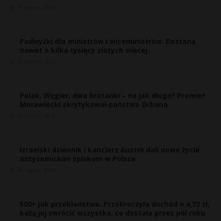
16 marca, 2018
Podwyżki dla ministrów i wiceministrów. Dostaną
nawet o kilka tysięcy złotych więcej
16 marca, 2018
Polak, Węgier, dwa bratanki – na jak długo? Premier
Morawiecki skrytykował państwo Orbana
16 marca, 2018
Izraelski dziennik i kanclerz Austrii dali nowe życie
antysemickim spiskom w Polsce
16 marca, 2018
500+ jak przekleństwo. Przekroczyła dochód o 4,72 zł,
każą jej zwrócić wszystko, co dostała przez pół roku