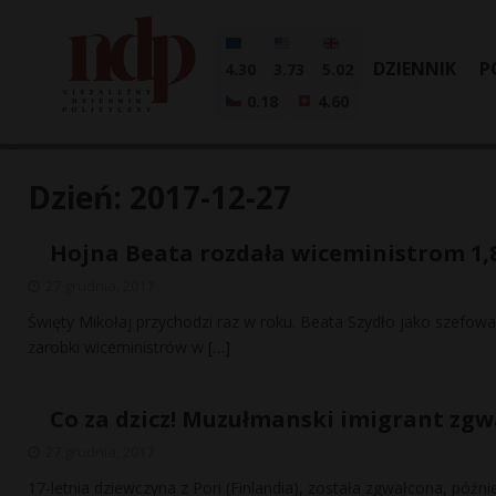
DZIENNIK
P
4.30
3.73
5.02
0.18
4.60
Dzień:
2017-12-27
Hojna Beata rozdała wiceministrom 1,
27 grudnia, 2017
Święty Mikołaj przychodzi raz w roku. Beata Szydło jako szefowa
zarobki wiceministrów w
[…]
Co za dzicz! Muzułmanski imigrant zgwa
27 grudnia, 2017
17-letnia dziewczyna z Pori (Finlandia), została zgwałcona, pó