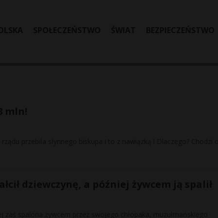
OLSKA
SPOŁECZEŃSTWO
ŚWIAT
BEZPIECZEŃSTWO
8 mln!
 rządu przebiła słynnego biskupa i to z nawiązką ! Dlaczego? Chodzi 
łcił dziewczynę, a później żywcem ją spalił
źniej zaś spalona żywcem przez swojego chłopaka, muzułmańskiego