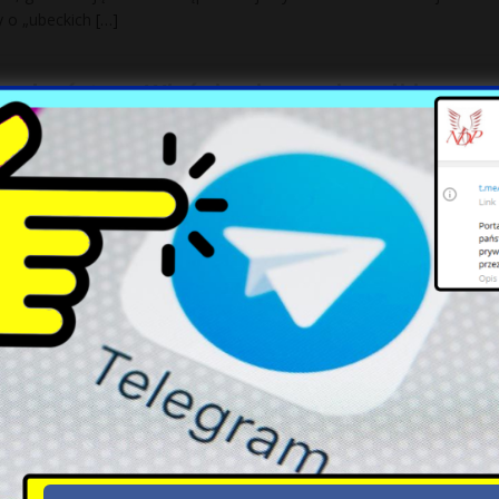
y o „ubeckich
[…]
odzeństwa. Więźniowie wymierzyli im
 Wielkiej Brytanii. Czwórka rodzeństwa: Demi († 14 l.), Brandon († 8 l
eria na tropie narkotyków w wojsku
h, składającej się z żołnierzy 10 Brygady Kawalerii Pancernej ze
. Niedawno
[…]