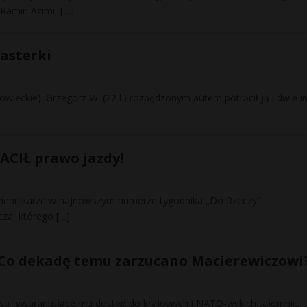
 Ramin Azimi,
[…]
asterki
zowieckie). Grzegorz W. (22 l.) rozpędzonym autem potrącił ją i dwie i
RACIŁ prawo jazdy!
dziennikarze w najnowszym numerze tygodnika „Do Rzeczy”
icza, którego
[…]
 Co dekadę temu zarzucano Macierewiczowi
stwa, gwarantujące mu dostęp do krajowych i NATO-wskich tajemnic.