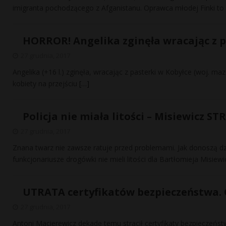
imigranta pochodzącego z Afganistanu. Oprawca młodej Finki to
HORROR! Angelika zginęła wracając z p
27 grudnia, 2017
Angelika (+16 l.) zginęła, wracając z pasterki w Kobyłce (woj. ma
kobiety na przejściu
[…]
Policja nie miała litości – Misiewicz ST
27 grudnia, 2017
Znana twarz nie zawsze ratuje przed problemami. Jak donoszą 
funkcjonariusze drogówki nie mieli litości dla Bartłomieja Misiew
UTRATA certyfikatów bezpieczeństwa.
27 grudnia, 2017
Antoni Macierewicz dekadę temu stracił certyfikaty bezpieczeń