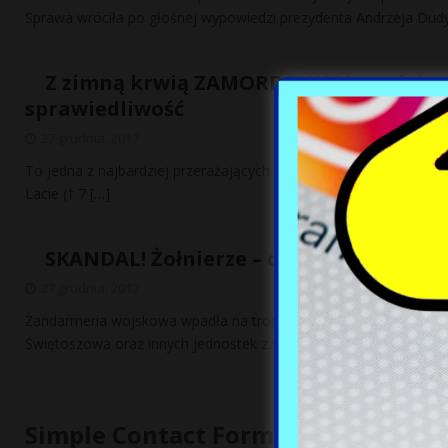
Sprawa wróciła po głośnej wypowiedzi prezydenta Andrzeja Dud
Z zimną krwią ZAMORDOWALI czwórkę r
sprawiedliwość
27 grudnia, 2017
To jedna z najbardziej przerażających zbrodni jaka miała miejsce w
Lacie († 7
[…]
SKANDAL! Żołnierze – dilerzy. Żandarm
27 grudnia, 2017
Żandarmeria wojskowa wpadła na trop szajki dilerów narkotykowyc
Świętoszowa oraz innych jednostek z województwa lubuskiego
Simple Contact Form