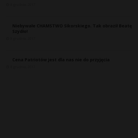
8 grudnia, 2017
Niebywałe CHAMSTWO Sikorskiego. Tak obraził Beatę
Szydło!
8 grudnia, 2017
Cena Patriotów jest dla nas nie do przyjęcia
8 grudnia, 2017