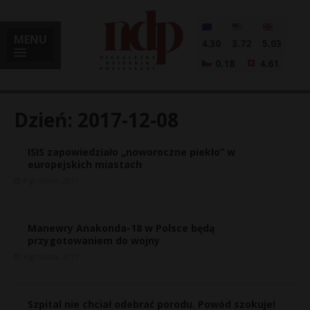
MENU
4.30
3.72
5.03
0.18
4.61
Dzień:
2017-12-08
ISIS zapowiedziało „noworoczne piekło” w
i
europejskich miastach
8 grudnia, 2017
l
Manewry Anakonda-18 w Polsce będą
przygotowaniem do wojny
8 grudnia, 2017
Szpital nie chciał odebrać porodu. Powód szokuje!