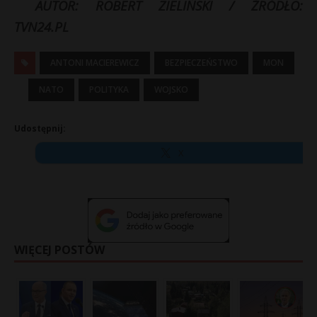
AUTOR: ROBERT ZIELIŃSKI / ŹRÓDŁO:
TVN24.PL
ANTONI MACIEREWICZ
BEZPIECZEŃSTWO
MON
NATO
POLITYKA
WOJSKO
Udostępnij:
X
WIĘCEJ POSTÓW