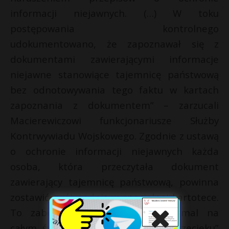
informacji niejawnych. (…) W toku
postępowania kontrolnego
udokumentowano, że zapoznawał się z
dokumentami zawierającymi informacje
niejawne stanowiące tajemnicę państwową
bez odnotowywania tego faktu w kartach
zapoznania z dokumentem” – zarzucali
Macierewiczowi funkcjonariusze Służby
Kontrwywiadu Wojskowego. Zgodnie z ustawą
o ochronie informacji niejawnych każda
osoba, która przeczytała dokument
zawierający tajemnicę państwową, powinna
zostawić swój podpis w specjalnej kartotece.
To zabezpieczenie stosowane niemal na
całym świecie, by w przypadku „przecieku”