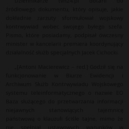
Dziennikarze tvn24.pl dotarli do
źródłowego dokumentu, który opisuje, jakie
dokładnie zarzuty sformułował wojskowy
kontrwywiad wobec swojego byłego szefa.
Pismo, które posiadamy, podpisał ówczesny
minister w kancelarii premiera koordynujący
działalność służb specjalnych Jacek Cichocki.
„[Antoni Macierewicz – red.] Godził się na
funkcjonowanie w Biurze Ewidencji i
Archiwum Służb Kontrwywiadu Wojskowego
systemu teleinformatycznego o nazwie EO
Baza służącego do przetwarzania informacji
niejawnych stanowiących tajemnicę
państwową o klauzuli ściśle tajne, mimo że
nie spełniał ustawowych warunków w