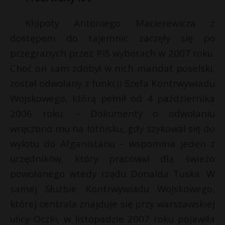
t
r
Kłopoty Antoniego Macierewicza z
dostępem do tajemnic zaczęły się po
E
s
przegranych przez PiS wyborach w 2007 roku.
s
Choć on sam zdobył w nich mandat poselski,
i
l
został odwołany z funkcji Szefa Kontrwywiadu
Wojskowego, którą pełnił od 4 października
2006 roku. – Dokumenty o odwołaniu
wręczono mu na lotnisku, gdy szykował się do
wylotu do Afganistanu – wspomina jeden z
urzędników, który pracował dla świeżo
powołanego wtedy rządu Donalda Tuska. W
samej Służbie Kontrwywiadu Wojskowego,
której centrala znajduje się przy warszawskiej
ulicy Oczki, w listopadzie 2007 roku pojawiła