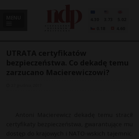
MENU
4.30
3.73
5.02
0.18
4.60
UTRATA certyfikatów
bezpieczeństwa. Co dekadę temu
zarzucano Macierewiczowi?
i
27 grudnia, 2017
l
Antoni Macierewicz dekadę temu stracił
certyfikaty bezpieczeństwa, gwarantujące mu
dostęp do krajowych i NATO-wskich tajemnic.