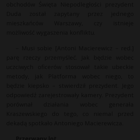
obchodów Święta Niepodległości prezydent
P
Duda został zapytany przez jednego
mieszkańców Warszawy, czy istnieje
możliwość wygaszenia konfliktu.
E
– Musi sobie [Antoni Macierewicz – red.]
parę rzeczy przemyśleć. Jak będzie wobec
i
l
uczciwych oficerów stosował takie ubeckie
metody, jak Platforma wobec niego, to
będzie kiepsko – stwierdził prezydent. Jego
odpowiedź zarejestrowały kamery. Prezydent
porównał działania wobec generała
s
Kraszewskiego do tego, co niemal przed
s
dekadą spotkało Antoniego Macierewicza.
Przerwany lot