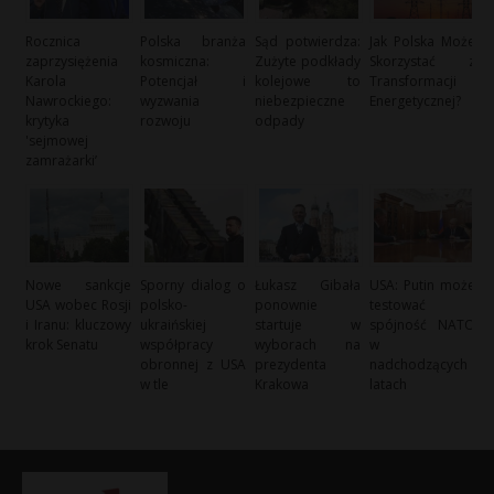
Rocznica
Polska branża
Sąd potwierdza:
Jak Polska Może
zaprzysiężenia
kosmiczna:
Zużyte podkłady
Skorzystać z
Karola
Potencjał i
kolejowe to
Transformacji
Nawrockiego:
wyzwania
niebezpieczne
Energetycznej?
krytyka
rozwoju
odpady
'sejmowej
zamrażarki’
Nowe sankcje
Sporny dialog o
Łukasz Gibała
USA: Putin może
USA wobec Rosji
polsko-
ponownie
testować
i Iranu: kluczowy
ukraińskiej
startuje w
spójność NATO
krok Senatu
współpracy
wyborach na
w
obronnej z USA
prezydenta
nadchodzących
w tle
Krakowa
latach