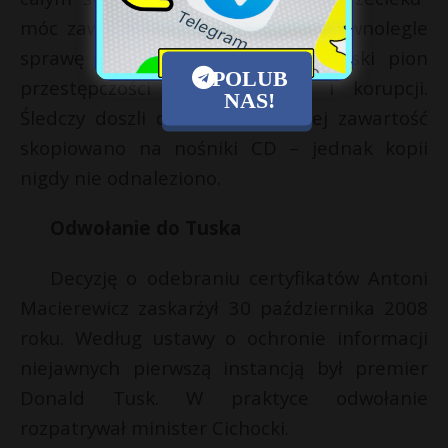
móc zawęzić krąg podejrzanych. Równolegle
sprawę EO Bazy badał prokuratorski pion
POLUB
przestępczości zorganizowanej i korupcji.
NAS!
Śledczy doszli do wniosku, że jej zawartość
skopiowano na nośniki CD – jednak kopii
nigdy nie odnaleziono.
Odwołanie do Tuska
Decyzję o odebraniu certyfikatów Antoni
Macierewicz zaskarżył 30 października 2008
roku. Według ustawy o ochronie informacji
niejawnych pierwszą instancją był premier
Donald Tusk. W praktyce odwołanie
rozpatrywał minister Cichocki.