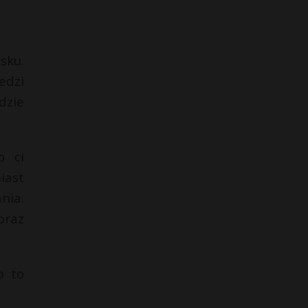
sku.
edzi
dzie
o ci
iast
nia.
oraz
o to