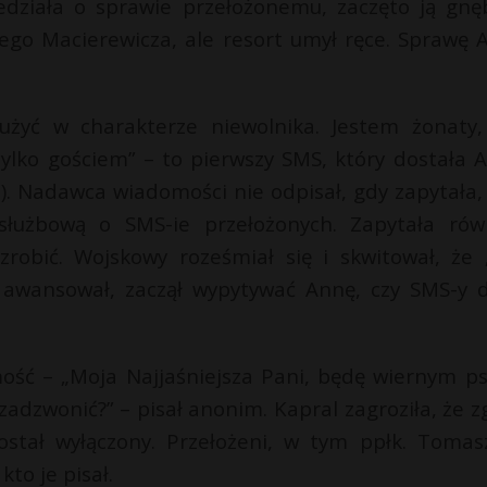
edziała o sprawie przełożonemu, zaczęto ją gnęb
ego Macierewicza, ale resort umył ręce. Sprawę 
użyć w charakterze niewolnika. Jestem żonaty,
lko gościem” – to pierwszy SMS, który dostała 
.). Nadawca wiadomości nie odpisał, gdy zapytała,
 służbową o SMS-ie przełożonych. Zapytała rów
robić. Wojskowy roześmiał się i skwitował, że
ak awansował, zaczął wypytywać Annę, czy SMS-y d
ość – „Moja Najjaśniejsza Pani, będę wiernym p
zadzwonić?” – pisał anonim. Kapral zagroziła, że zg
tał wyłączony. Przełożeni, w tym ppłk. Tomasz
kto je pisał.