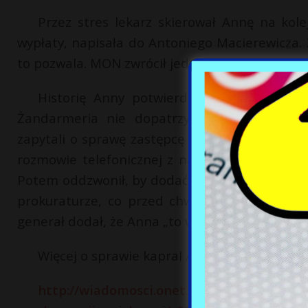
Przez stres lekarz skierował Annę na kol
wypłaty, napisała do Antoniego Macierewicza.
to pozwala. MON zwrócił jednak skargę żandarm
Historię Anny potwierdzili inni żołnierze
Żandarmeria nie dopatrzyła się jednak ani
zapytali o sprawę zastępcę Komendanta Głów
rozmowie telefonicznej z nami generał stwier
Potem oddzwonił, by dodać: – Proszę być ostro
prokuraturze, co przed chwilą ustaliłem, o 
generał dodał, że Anna „to wątpliwa persona”.
Więcej o sprawie kapral Anny na stronie On
http://wiadomosci.onet.pl/tylko-w-oneci