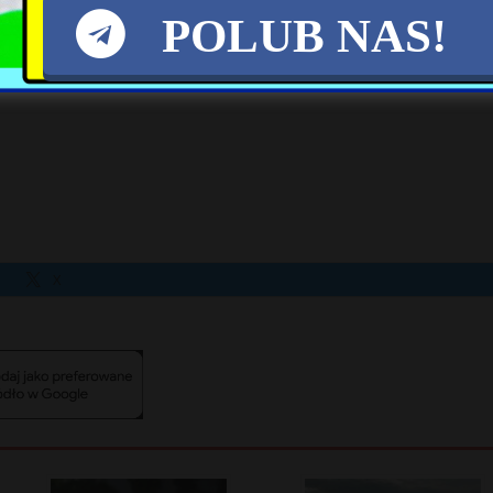
POLUB NAS!
nitro&utm_campaign=allonet_nitro_new&srcc=
X