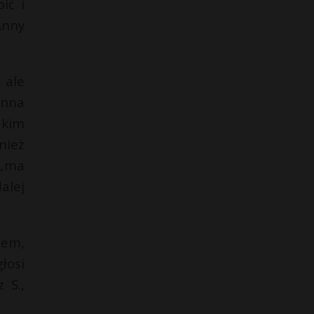
ić i
Anny
 ale
Anna
 kim
nież
 „ma
alej
sem,
łosi
 S.,