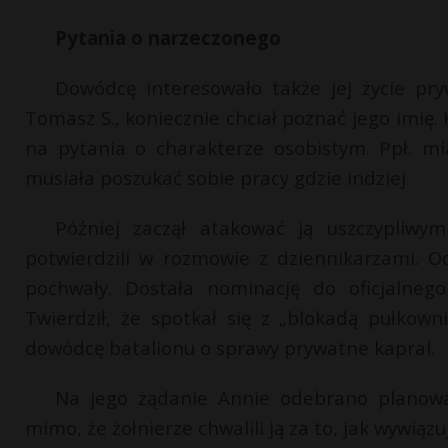
Pytania o narzeczonego
Dowódcę interesowało także jej życie pry
Tomasz S., koniecznie chciał poznać jego imię
na pytania o charakterze osobistym. Ppł. mia
musiała poszukać sobie pracy gdzie indziej.
Później zaczął atakować ją uszczypliwy
potwierdzili w rozmowie z dziennikarzami. 
pochwały. Dostała nominację do oficjalnego
Twierdził, że spotkał się z „blokadą pułkown
dowódcę batalionu o sprawy prywatne kapral.
Na jego żądanie Annie odebrano planowan
mimo, że żołnierze chwalili ją za to, jak wywiązu