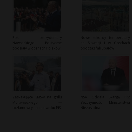
Rok prezydentury
Nowe rekordy temperatury
Nawrockiego: Polityczne
na Słowacji i w Czechach
podziały w ocenach Polaków
podczas fali upałów
Zaskakujące SMS-y na grillu
NSA Oddala Skargę PiS:
Morawieckiego —
Bezczynność Ministerstwa
rozłamowcy na celowniku PiS
Niezasadna