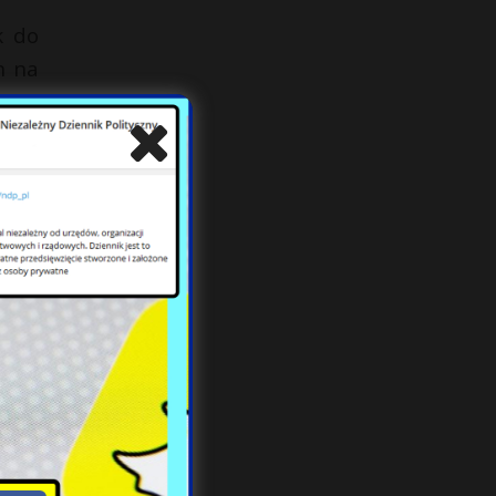
k do
n na
ą”.
ują.
netu
szej
ca”.
st w
niec