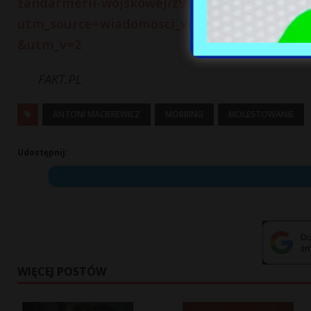
zandarmerii-wojskowej/z98s676?
utm_source=wiadomosci_viasg&utm_medium=
&utm_v=2
FAKT.PL
ANTONI MACIEREWICZ
MOBBING
MOLESTOWANIE
Udostępnij:
WIĘCEJ POSTÓW