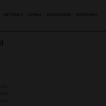
ARTYKUŁY
OPINIA
WYDARZENIA
ROZRYWKA
ł
roku
ałów
nymi