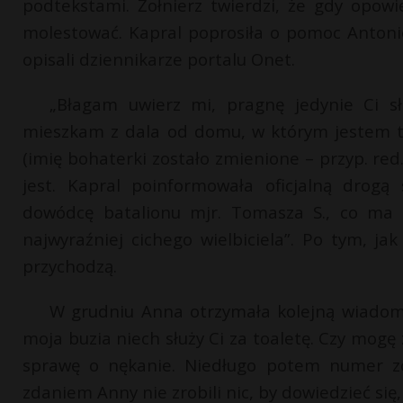
podtekstami. Żołnierz twierdzi, że gdy opowi
molestować. Kapral poprosiła o pomoc Antoni
opisali dziennikarze portalu Onet.
„Błagam uwierz mi, pragnę jedynie Ci sł
mieszkam z dala od domu, w którym jestem ty
(imię bohaterki zostało zmienione – przyp. red
jest. Kapral poinformowała oficjalną drogą
dowódcę batalionu mjr. Tomasza S., co ma z
najwyraźniej cichego wielbiciela”. Po tym, j
przychodzą.
W grudniu Anna otrzymała kolejną wiadom
moja buzia niech służy Ci za toaletę. Czy mogę 
sprawę o nękanie. Niedługo potem numer zos
zdaniem Anny nie zrobili nic, by dowiedzieć się, 