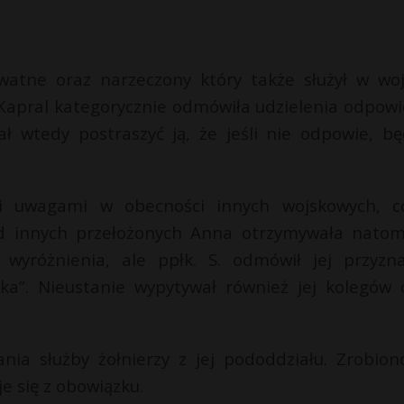
watne oraz narzeczony który także służył w woj
. Kapral kategorycznie odmówiła udzielenia odpowi
ł wtedy postraszyć ją, że jeśli nie odpowie, bę
mi uwagami w obecności innych wojskowych, c
Od innych przełożonych Anna otrzymywała natom
 wyróżnienia, ale ppłk. S. odmówił jej przyzna
ika”. Nieustanie wypytywał również jej kolegów 
ia służby żołnierzy z jej pododdziału. Zrobion
je się z obowiązku.