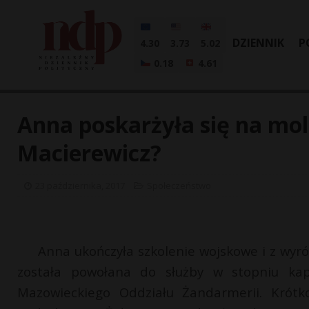
DZIENNIK
P
4.30
3.73
5.02
0.18
4.61
Anna poskarżyła się na mol
Macierewicz?
23 października, 2017
Społeczeństwo
Anna ukończyła szkolenie wojskowe i z wyr
została powołana do służby w stopniu kap
Mazowieckiego Oddziału Żandarmerii. Krót