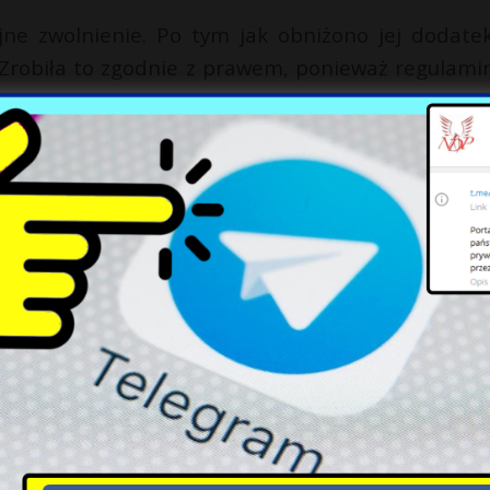
ejne zwolnienie. Po tym jak obniżono jej dodate
 Zrobiła to zgodnie z prawem, ponieważ regulami
erii, a Annie wytknął, że „pominęła drogę służbow
 – zrobili to, chociaż grożono im, że tego pożał
 mobbingu, ani molestowania. Dziennikarze O
nego ŻW gen. Roberta Jędrychowskiego – W pierw
dził, że „mobbing nie jest przestępstwem do koń
żnym z tym, co ta pani mówi, bo akurat sprawa je
pomawiania publiczne – czytamy w tekście. Na ko
etu:
e/kapral-anna-mobbing-i-molestowanie-w-