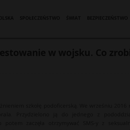
OLSKA
SPOŁECZEŃSTWO
ŚWIAT
BEZPIECZEŃSTWO
estowanie w wojsku. Co zrobi
óżnieniem szkołę podoficerską. We wrześniu 2016 
rala. Przydzielono ją do jednego z pododdzi
ko potem zaczęła otrzymywać SMS-y z seksual