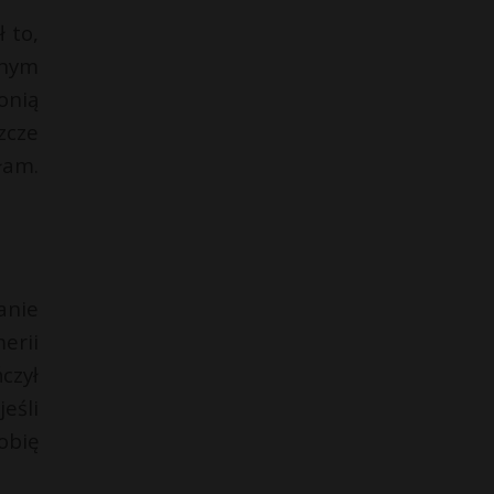
 to,
wnym
łonią
zcze
łam.
anie
erii
czył
eśli
obię