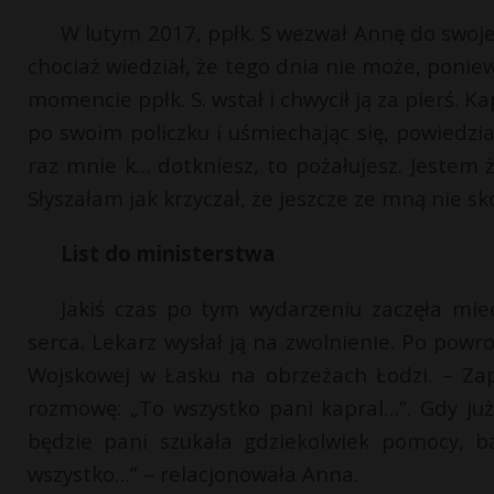
W lutym 2017, ppłk. S wezwał Annę do swojeg
chociaż wiedział, że tego dnia nie może, poni
momencie ppłk. S. wstał i chwycił ją za pierś. Ka
po swoim policzku i uśmiechając się, powiedział:
raz mnie k… dotkniesz, to pożałujesz. Jestem 
Słyszałam jak krzyczał, że jeszcze ze mną nie s
List do ministerstwa
Jakiś czas po tym wydarzeniu zaczęła mi
serca. Lekarz wysłał ją na zwolnienie. Po pow
Wojskowej w Łasku na obrzeżach Łodzi. – Zap
rozmowę: „To wszystko pani kapral…”. Gdy już 
będzie pani szukała gdziekolwiek pomocy, bą
wszystko…” – relacjonowała Anna.