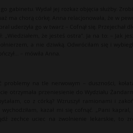
o gabinetu. Wydał jej rozkaz objęcia służby. Zrobił
eważ ma chorą córkę. Anna relacjonowała, że w pe
pral uderzyła go w twarz – Cofnął się. Przejechał d
 „Wiedziałem, że jesteś ostra”. Ja na to: – Jak jes
żołnierzem, a nie dziwką. Odwróciłam się i wybieg
kończył… – mówiła Anna.
eć problemy na tle nerwowym – duszności, kołat
rocie otrzymała przeniesienie do Wydziału Żandarm
ytałam, co z córką? Wzruszył ramionami i zakoń
wychodziłam, kazał mi się cofnąć. „Pani kapral, j
dź zechce uciec na zwolnienie lekarskie, to zr