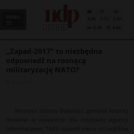
MENU
4.30
3.72
5.01
0.18
4.60
„Zapad-2017” to niezbędna
odpowiedź na rosnącą
militaryzację NATO?
i
18 lipca, 2017
l
Minister obrony Białorusi, generał Andriej
Rawkow w wywiadzie dla rosyjskiej agencji
informacyjnej TASS ujawnił nieco szczegółów