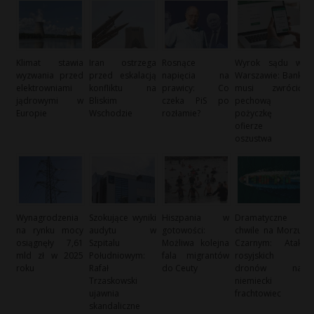
Klimat stawia
Iran ostrzega
Rosnące
Wyrok sądu w
wyzwania przed
przed eskalacją
napięcia na
Warszawie: Bank
elektrowniami
konfliktu na
prawicy: Co
musi zwrócić
jądrowymi w
Bliskim
czeka PiS po
pechową
Europie
Wschodzie
rozłamie?
pożyczkę
ofierze
oszustwa
Wynagrodzenia
Szokujące wyniki
Hiszpania w
Dramatyczne
na rynku mocy
audytu w
gotowości:
chwile na Morzu
osiągnęły 7,61
Szpitalu
Możliwa kolejna
Czarnym: Atak
mld zł w 2025
Południowym:
fala migrantów
rosyjskich
roku
Rafał
do Ceuty
dronów na
Trzaskowski
niemiecki
ujawnia
frachtowiec
skandaliczne