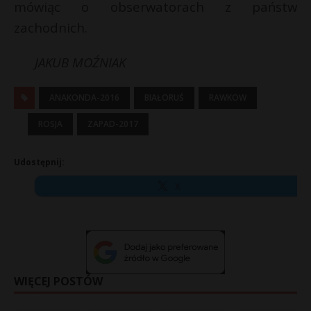
mówiąc o obserwatorach z państw
zachodnich.
JAKUB MOŹNIAK
ANAKONDA-2016
BIAŁORUŚ
RAWKOW
ROSJA
ZAPAD-2017
Udostępnij:
X
WIĘCEJ POSTÓW