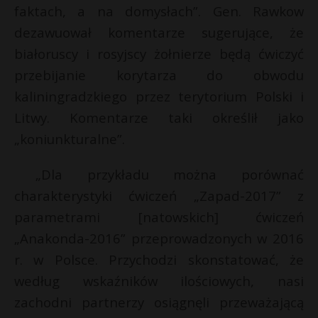
t
faktach, a na domysłach”. Gen. Rawkow
r
dezawuował komentarze sugerujące, że
białoruscy i rosyjscy żołnierze będą ćwiczyć
s
przebijanie korytarza do obwodu
s
kaliningradzkiego przez terytorium Polski i
Litwy. Komentarze taki określił jako
„koniunkturalne”.
„Dla przykładu można porównać
charakterystyki ćwiczeń „Zapad-2017” z
parametrami [natowskich] ćwiczeń
„Anakonda-2016” przeprowadzonych w 2016
r. w Polsce. Przychodzi skonstatować, że
według wskaźników ilościowych, nasi
zachodni partnerzy osiągnęli przeważającą