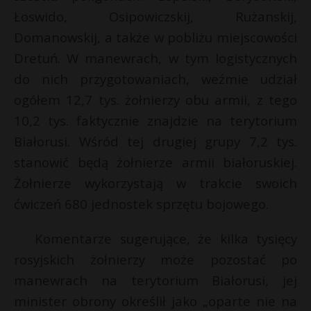
Łoswido, Osipowiczskij, Rużanskij,
P
Domanowskij, a także w pobliżu miejscowości
Dretuń. W manewrach, w tym logistycznych
do nich przygotowaniach, weźmie udział
E
ogółem 12,7 tys. żołnierzy obu armii, z tego
10,2 tys. faktycznie znajdzie na terytorium
i
Białorusi. Wśród tej drugiej grupy 7,2 tys.
l
stanowić będą żołnierze armii białoruskiej.
Żołnierze wykorzystają w trakcie swoich
ćwiczeń 680 jednostek sprzętu bojowego.
*
*
Komentarze sugerujące, że kilka tysięcy
E
rosyjskich żołnierzy może pozostać po
manewrach na terytorium Białorusi, jej
i
minister obrony określił jako „oparte nie na
l