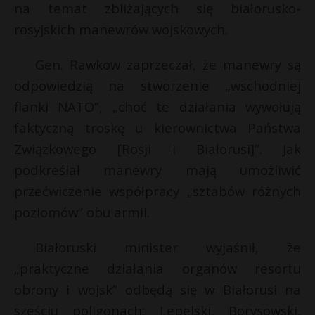
na temat zbliżających się białorusko-
rosyjskich manewrów wojskowych.
Gen. Rawkow zaprzeczał, że manewry są
odpowiedzią na stworzenie „wschodniej
flanki NATO”, „choć te działania wywołują
faktyczną troskę u kierownictwa Państwa
Związkowego [Rosji i Białorusi]”. Jak
podkreślał manewry mają umożliwić
przećwiczenie współpracy „sztabów różnych
poziomów” obu armii.
Białoruski minister wyjaśnił, że
„praktyczne działania organów resortu
obrony i wojsk” odbędą się w Białorusi na
sześciu poligonach: Lepelski, Borysowski,