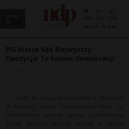
MENU
4.30
3.73
5.02
0.18
4.60
PiS bierze Sąd Najwyższy.
Opozycja: To koniec demokracji
i
13 lipca, 2017
l
Zaraz po przyjęciu przepisów o zmianach
w Krajowej Radzie Sądownictwa, nocą, na
internetowej stronie Sejmu opublikowany
został poselski projekt ustawy o Sądzie