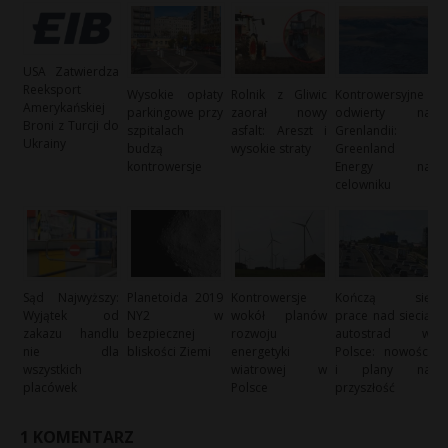
USA Zatwierdza
Reeksport
Wysokie opłaty
Rolnik z Gliwic
Kontrowersyjne
Amerykańskiej
parkingowe przy
zaorał nowy
odwierty na
Broni z Turcji do
szpitalach
asfalt: Areszt i
Grenlandii:
Ukrainy
budzą
wysokie straty
Greenland
kontrowersje
Energy na
celowniku
Sąd Najwyższy:
Planetoida 2019
Kontrowersje
Kończą się
Wyjątek od
NY2 w
wokół planów
prace nad siecią
zakazu handlu
bezpiecznej
rozwoju
autostrad w
nie dla
bliskości Ziemi
energetyki
Polsce: nowości
wszystkich
wiatrowej w
i plany na
placówek
Polsce
przyszłość
1 KOMENTARZ