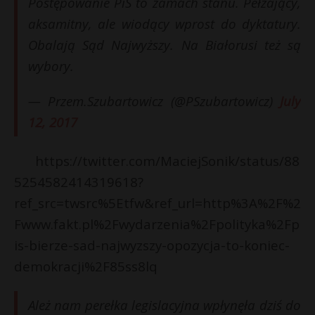
Postępowanie PiS to zamach stanu. Pełzający,
aksamitny, ale wiodący wprost do dyktatury.
Obalają Sąd Najwyższy. Na Białorusi też są
wybory.
— Przem.Szubartowicz (@PSzubartowicz)
July
12, 2017
https://twitter.com/MaciejSonik/status/88
5254582414319618?
ref_src=twsrc%5Etfw&ref_url=http%3A%2F%2
Fwww.fakt.pl%2Fwydarzenia%2Fpolityka%2Fp
is-bierze-sad-najwyzszy-opozycja-to-koniec-
demokracji%2F85ss8lq
Ależ nam perełka legislacyjna wpłynęła dziś do