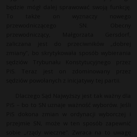
będzie mógł dalej sprawować swoją funkcję.
P
To także on wyznaczy nowego
przewodniczącego SN. Obecny
przewodniczący, Małgorzata Gersdorf,
E
zaliczana jest do przeciwników „dobrej
zmiany”, bo skrytykowała sposób wybierania
i
sędziów Trybunału Konstytucyjnego przez
l
PiS. Teraz jest on zdominowany przez
sędziów powołanych z inicjatywy tej partii.
Dlaczego Sąd Najwyższy jest tak ważny dla
PiS – bo to SN uznaje ważność wyborów. Jeśli
r
PiS dokona zmian w ordynacji wyborczej i
r
przejmie SN, może w ten sposób zapewnić
sobie „rządy wieczne”. Zwraca na to uwagę
s