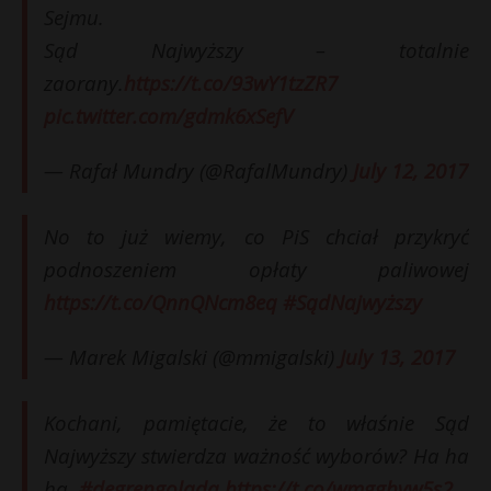
Sejmu.
Sąd Najwyższy – totalnie
zaorany.
https://t.co/93wY1tzZR7
pic.twitter.com/gdmk6xSefV
— Rafał Mundry (@RafalMundry)
July 12, 2017
No to już wiemy, co PiS chciał przykryć
podnoszeniem opłaty paliwowej
https://t.co/QnnQNcm8eq
#SądNajwyższy
— Marek Migalski (@mmigalski)
July 13, 2017
Kochani, pamiętacie, że to właśnie Sąd
Najwyższy stwierdza ważność wyborów? Ha ha
ha.
#degrengolada
https://t.co/wmgghvw5s2