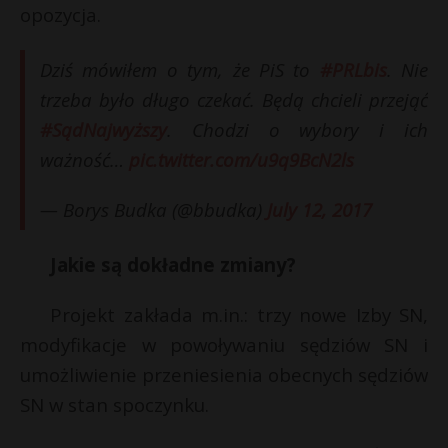
t
s
opozycja.
r
Dziś mówiłem o tym, że PiS to
#PRLbis
. Nie
trzeba było długo czekać. Będą chcieli przejąć
s
s
#SądNajwyższy
. Chodzi o wybory i ich
ważność…
pic.twitter.com/u9q9BcN2ls
— Borys Budka (@bbudka)
July 12, 2017
Jakie są dokładne zmiany?
Projekt zakłada m.in.: trzy nowe Izby SN,
modyfikacje w powoływaniu sędziów SN i
umożliwienie przeniesienia obecnych sędziów
SN w stan spoczynku.