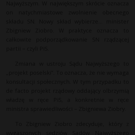
Najwyższym. W największym skrócie oznacza
on natychmiastowe zwolnienie obecnego
składu SN. Nowy skład wybierze… minister
Zbigniew Ziobro. W praktyce oznacza to
całkowite podporządkowanie SN rządzącej
partii – czyli PiS.
Zmiana w ustroju Sądu Najwyższego to
„projekt poselski”. To oznacza, że nie wymaga
konsultacji społecznych. W tym przypadku to
de facto projekt rządowy oddający olbrzymią
władzę w ręce PiS, a konkretnie w ręce
ministra sprawiedliwości – Zbigniewa Ziobry.
To Zbigniew Ziobro zdecyduje, który z
wygaszonych sędziów Sadów Najwyższego