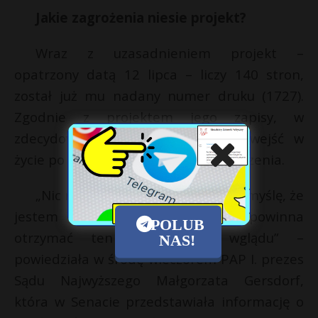
Jakie zagrożenia niesie projekt?
Wraz z uzasadnieniem projekt –
opatrzony datą 12 lipca – liczy 140 stron,
został już mu nadany numer druku (1727).
Zgodnie z projektem jego zapisy, w
zdecydowanej większości, miałyby wejść w
życie po upływie 14 dni od dnia ogłoszenia.
„Nic nie wiem o takim projekcie i myślę, że
jestem pierwszą osobą, która powinna
POLUB
otrzymać ten projekt do wglądu” –
NAS!
powiedziała w środę wieczorem PAP I. prezes
Sądu Najwyższego Małgorzata Gersdorf,
która w Senacie przedstawiała informację o