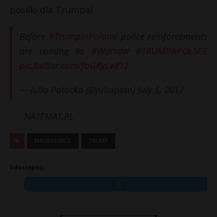
posiłki dla Trumpa!
Before
#TrumpinPoland
police reinforcements
are coming to
#Warsaw
#TRUMPwPOLSCE
pic.twitter.com/foGKyLwf12
— Julia Potocka (@juliapoto)
July 5, 2017
NATEMAT.PL
MACIEREWICZ
TRUMP
Udostępnij:
X