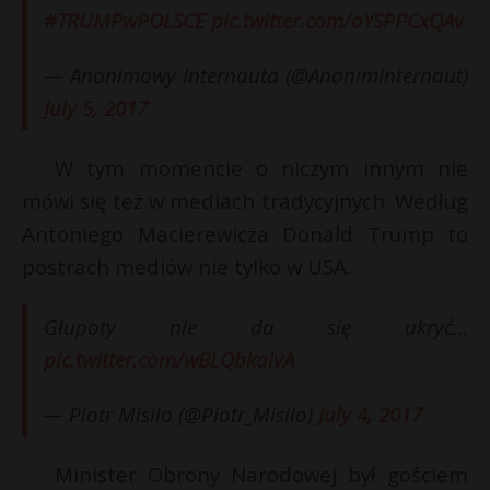
#TRUMPwPOLSCE
pic.twitter.com/oYSPPCxQAv
P
— Anonimowy Internauta (@AnonimInternaut)
July 5, 2017
E
E
W tym momencie o niczym innym nie
i
mówi się też w mediach tradycyjnych. Według
i
l
l
Antoniego Macierewicza Donald Trump to
postrach mediów nie tylko w USA.
Głupoty nie da się ukryć…
pic.twitter.com/wBLQbkalvA
— Piotr Misilo (@Piotr_Misilo)
July 4, 2017
Minister Obrony Narodowej był gościem