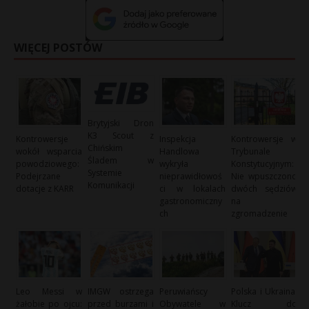
WIĘCEJ POSTÓW
Brytyjski Dron
K3 Scout z
Kontrowersje
Inspekcja
Kontrowersje w
Chińskim
wokół wsparcia
Handlowa
Trybunale
Śladem w
powodziowego:
wykryła
Konstytucyjnym:
Systemie
Podejrzane
nieprawidłowoś
Nie wpuszczono
Komunikacji
dotacje z KARR
ci w lokalach
dwóch sędziów
gastronomiczny
na
ch
zgromadzenie
Leo Messi w
IMGW ostrzega
Peruwiańscy
Polska i Ukraina:
żałobie po ojcu:
przed burzami i
Obywatele w
Klucz do