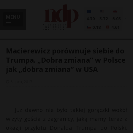
MENU
4.30
3.72
5.03
0.18
4.61
Macierewicz porównuje siebie do
Trumpa. „Dobra zmiana” w Polsce
jak „dobra zmiana” w USA
i
5 lipca, 2017
l
Już dawno nie było takiej gorączki wokół
wizyty gościa z zagranicy, jaką mamy teraz z
okazji przylotu Donalda Trumpa do Polski.