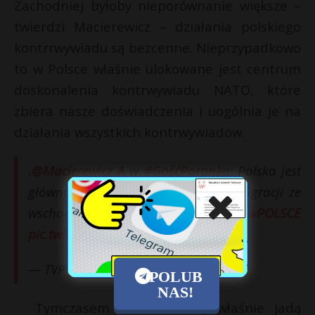
Zachodniej byłoby nieporównanie większe –
twierdzi Macierewicz – działania polskiego
kontrrwywiadu są bezcenne. Nieprzypadkowo
to w Polsce właśnie ulokowane jest centrum
doskonalenia kontrwywiadu NATO, które
zbiera nasze doświadczenia i uogólnia je na
działania wszystkich kontrwywiadów.
.
@Macierewicz_A
w
#GośćPoranka
: Polska jest
główną zaporą wobec możliwości migracji ze
wschodu
#wieszwiecej
#TRUMPwPOLSCE
pic.twitter.com/KWekGM6M30
— TVP Info (@tvp_info)
July 5, 2017
POLUB
NAS!
Tymczasem do Warszawy właśnie jadą