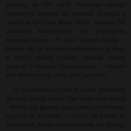
t
poranka w TVP INFO. Porównał niechęć
r
niektórych mediów do Donalda Trumpa z
niechęcią do rządu Beaty Szydło, prezesa PiS
s
Jarosława Kaczyńskiego czy prezydenta
s
Andrzeja Dudy i do jego własnej osoby. –
Wydaje się, że to samo środowisko co atakuje
w Polsce „dobrą zmianę”, atakuje „dobrą
zmianę” w Stanach Zjednoczonych – mówisz
szef MON w programie „Gość poranka”.
W programie oczywiście został poruszony
też inny gorący temat czyli kryzys migracyjny
– Polska jest główną zaporą wobec możliwości
migracji ze Wschodu. – Gdyby nie Polska to
zagrożenie, także terrorystyczne, dla Europy