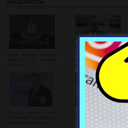
WIĘCEJ POSTÓW
Letnie Refleksje: Symbolika
Kontrowersje wokół
Zwierząt w Miejskiej
propozycji deportacji
Przestrzeni
ukraińskich mężczyzn
PiS pod presją zmian:
USA: Obawy Przed Rosyjską
Konfederacja ostrzega przed
Eskalacją Działań
brakiem wiarygodności
Agresywnych Wobec NATO