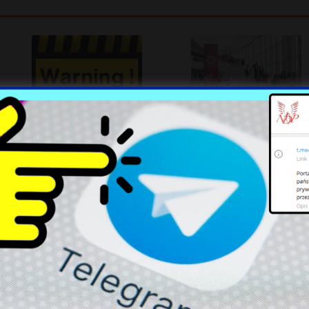
CERT Polska ostrzega przed
Sektor technologii i usług w
krytycznymi lukami w Cisco
Krakowie: wyzwania i szanse
IOS XE
na konferencji ASPIRE 2026
Konsultacje nad Procedurą
Szymon Hołownia na progu
Testowania Magazynów
powrotu do rządu i
Energii Elektrycznej
parlamentarnego
Rozpoczęte
przywództwa