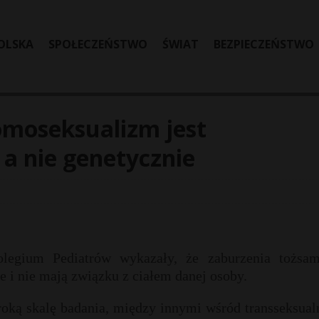
OLSKA
SPOŁECZEŃSTWO
ŚWIAT
BEZPIECZEŃSTWO
omoseksualizm jest
a nie genetycznie
egium Pediatrów wykazały, że zaburzenia tożsam
e i nie mają związku z ciałem danej osoby.
roką skalę badania, między innymi wśród transseksual