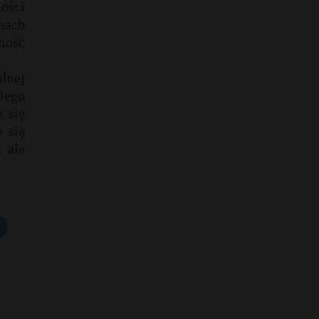
ości
hach
mość
alnej
kiego
y się
 się
 ale