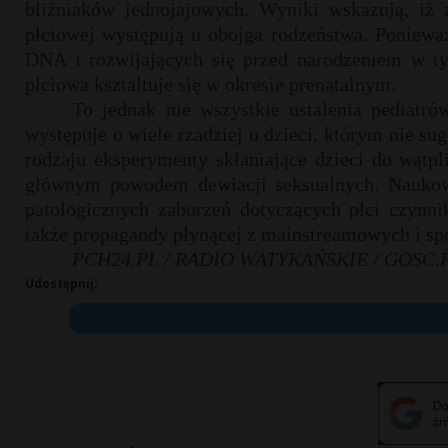
bliźniaków jednojajowych. Wyniki wskazują, iż
płciowej występują u obojga rodzeństwa. Poniewa
DNA i rozwijających się przed narodzeniem w t
płciowa kształtuje się w okresie prenatalnym.
To jednak nie wszystkie ustalenia pediatrów
występuje o wiele rzadziej u dzieci, którym nie s
rodzaju eksperymenty skłaniające dzieci do wątpli
głównym powodem dewiacji seksualnych. Naukowc
patologicznych zaburzeń dotyczących płci czynni
także propagandy płynącej z mainstreamowych i s
PCH24.PL / RADIO WATYKAŃSKIE / GOSC.
Udostępnij: