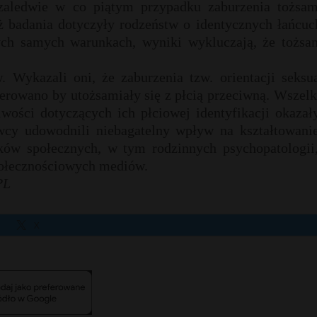
 zaledwie w co piątym przypadku zaburzenia tożsam
ż badania dotyczyły rodzeństw o identycznych łańcuc
ych samych warunkach, wyniki wykluczają, że tożsa
. Wykazali oni, że zaburzenia tzw. orientacji seksu
ugerowano by utożsamiały się z płcią przeciwną. Wszel
wości dotyczących ich płciowej identyfikacji okazał
y udowodnili niebagatelny wpływ na kształtowanie
ków społecznych, w tym rodzinnych psychopatologii,
połecznościowych mediów.
PL
X