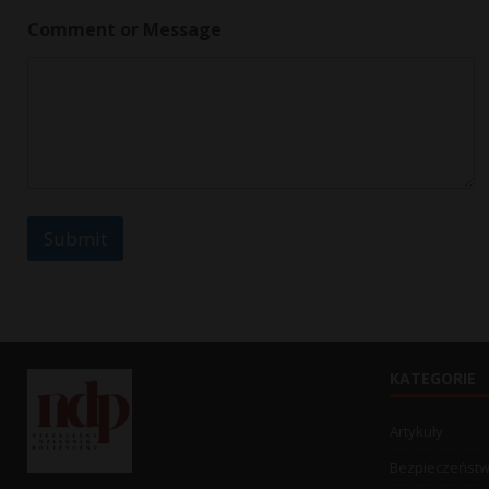
n
t
Comment or Message
o
r
N
a
m
e
Submit
KATEGORIE
Artykuły
Bezpieczeńst