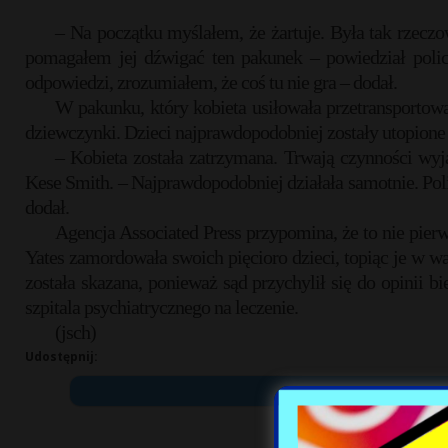
– Na początku myślałem, że żartuje. Była tak rzeczo
pomagałem jej dźwigać ten pakunek – powiedział policj
odpowiedzi, zrozumiałem, że coś tu nie gra – dodał.
W pakunku, który kobieta usiłowała przetransportować 
dziewczynki. Dzieci najprawdopodobniej zostały utopion
– Kobieta została zatrzymana. Trwają czynności wyj
Kese Smith. – Najprawdopodobniej działała samotnie. Poli
dodał.
Agencja Associated Press przypomina, że to nie pierw
Yates zamordowała swoich pięcioro dzieci, topiąc je w wa
została skazana, ponieważ sąd przychylił się do opinii b
szpitala psychiatrycznego na leczenie.
(jsch)
Udostępnij: