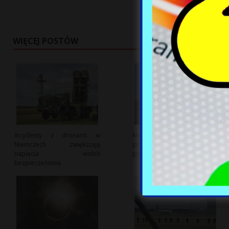
WIĘCEJ POSTÓW
Incydenty z dronami w
Nowa ustawa sankcyjna USA
Niemczech zwiększają
przeciwko Rosji: Zwiększenie
napięcia wokół
presji na Kreml
bezpieczeństwa