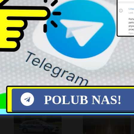
Kontrowersyjne Słowa
Zbliżające się porozumienie
Nawrockiego Wywołują
może zakończyć konflikt w
Rosyjskie Reakcje
Cieśninie Ormuz
POLUB NAS!