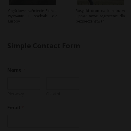
Częściowe zaćmienie Słońca:
Rosyjski dron na lotnisku w
wyzwanie i spektakl dla
Lipsku: nowe zagrożenie dla
Europy
bezpieczeństwa?
Simple Contact Form
Name
*
Pierwszy
Ostatni
C
Email
*
o
m
m
e