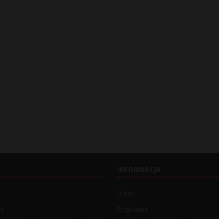
INFORMACJA
O nas
wo
Regulamin