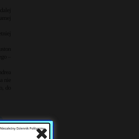
dalej
samej
tniej
uston
ego –
ndrea
a nie
o, do