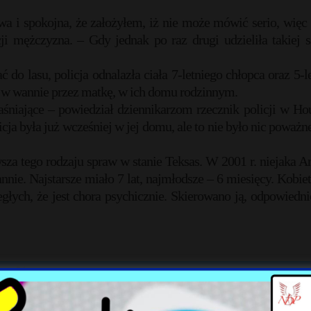
wa i spokojna, że założyłem, iż nie może mówić serio, więc 
i mężczyzna. – Gdy jednak po raz drugi udzieliła takiej 
do lasu, policja odnalazła ciała 7-letniego chłopca oraz 5-le
e w wannie przez matkę, w ich domu rodzinnym.
aśniające – powiedział dziennikarzom rzecznik policji w Ho
cja była już wcześniej w jej domu, ale to nie było nic poważn
sza tego rodzaju spraw w stanie Teksas. W 2001 r. niejaka A
nnie. Najstarsze miało 7 lat, najmłodsze – 6 miesięcy. Kobiet
iegłych, że jest chora psychicznie. Skierowano ją, odpowiedni
X