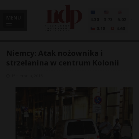
MENU
4.30
3.73
5.02
0.18
4.60
Niemcy: Atak nożownika i
strzelanina w centrum Kolonii
i
15 sierpnia, 2016
l