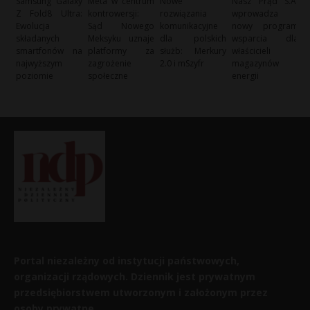
Samsung Galaxy
Meta w centrum
Nowe
Nasz Prąd S.A.
Z Fold8 Ultra:
kontrowersji:
rozwiązania
wprowadza
Ewolucja
Sąd Nowego
komunikacyjne
nowy program
składanych
Meksyku uznaje
dla polskich
wsparcia dla
smartfonów na
platformy za
służb: Merkury
właścicieli
najwyższym
zagrożenie
2.0 i mSzyfr
magazynów
poziomie
społeczne
energii
Portal niezależny od instytucji państwowych,
organizacji rządowych. Dziennik jest prywatnym
przedsiębiorstwem utworzonym i założonym przez
osoby prywatne.