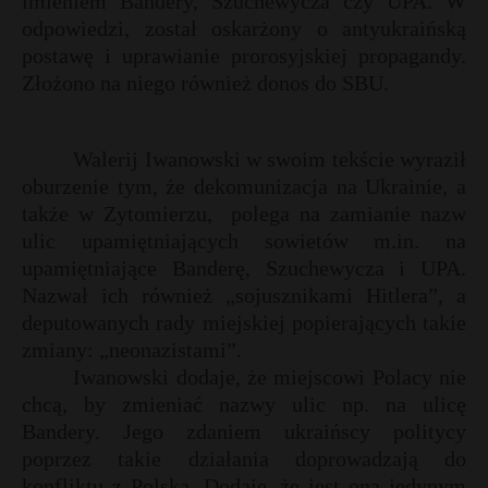
imieniem Bandery, Szuchewycza czy UPA. W
odpowiedzi, został oskarżony o antyukraińską
postawę i uprawianie prorosyjskiej propagandy.
Złożono na niego również donos do SBU.
Walerij Iwanowski w swoim tekście wyraził
oburzenie tym, że dekomunizacja na Ukrainie, a
także w Zytomierzu,
polega na zamianie nazw
ulic upamiętniających sowietów m.in. na
upamiętniające Banderę, Szuchewycza i UPA.
Nazwał ich również „sojusznikami Hitlera”, a
deputowanych rady miejskiej popierających takie
*
zmiany: „neonazistami”.
Iwanowski dodaje, że miejscowi Polacy nie
chcą, by zmieniać nazwy ulic np. na ulicę
Bandery. Jego zdaniem ukraińscy politycy
poprzez takie działania doprowadzają do
t
konfliktu z Polską. Dodaje, że jest ona jedynym