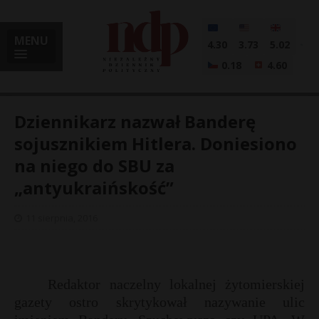
MENU
4.30
3.73
5.02
0.18
4.60
Dziennikarz nazwał Banderę
sojusznikiem Hitlera. Doniesiono
na niego do SBU za
i
„antyukraińskość”
11 sierpnia, 2016
l
Redaktor naczelny lokalnej żytomierskiej
gazety ostro skrytykował nazywanie ulic