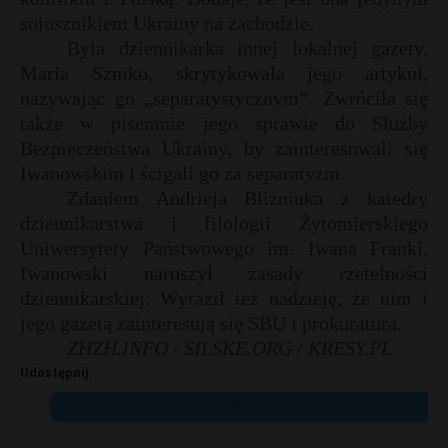
sojusznikiem Ukrainy na zachodzie.
P
Była dziennikarka innej lokalnej gazety,
Maria Szmko, skrytykowała jego artykuł,
nazywając go „separatystycznym”. Zwróciła się
t
także w pisemnie jego sprawie do Służby
E
Bezpieczeństwa Ukrainy, by zainteresowali się
Iwanowskim i ścigali go za separatyzm.
i
Zdaniem Andrieja Blizniuka z katedry
l
dziennikarstwa i filologii Żytomierskiego
Uniwersytety Państwowego im. Iwana Franki,
Iwanowski naruszył zasady rzetelności
dziennikarskiej. Wyraził też nadzieję, że nim i
jego gazetą zainteresują się SBU i prokuratura.
ZHZH.INFO / SILSKE.ORG / KRESY.PL
Udostępnij:
X