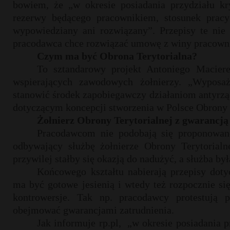
bowiem, że „w okresie posiadania przydziału kry
rezerwy będącego pracownikiem, stosunek pra
wypowiedziany ani rozwiązany”. Przepisy te nie
pracodawca chce rozwiązać umowę z winy pracowni
Czym ma być Obrona Terytorialna?
To sztandarowy projekt Antoniego Maciere
wspierających zawodowych żołnierzy. „Wypos
stanowić środek zapobiegawczy działaniom antyrząd
dotyczącym koncepcji stworzenia w Polsce Obrony T
Żołnierz Obrony Terytorialnej z gwarancją
Pracodawcom nie podobają się proponowan
odbywający służbę żołnierze Obrony Terytorialne
przywilej stałby się okazją do nadużyć, a służba b
Końcowego kształtu nabierają przepisy dot
ma być gotowe jesienią i wtedy też rozpocznie si
kontrowersje. Tak np. pracodawcy protestują
obejmować gwarancjami zatrudnienia.
Jak informuje rp.pl,
„w okresie posiadania p