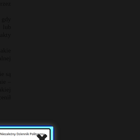
rzez
 gdy
 lub
rakty
akie
lnej
ie są
nie –
kiej
enił