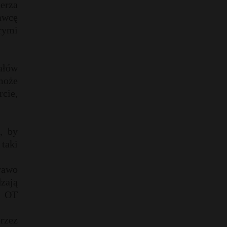
erza
awcę
rymi
ałów
może
rcie,
, by
taki
rawo
zają
y OT
przez