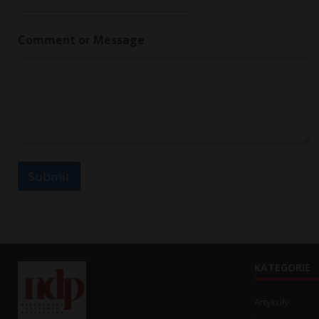
N
Comment or Message
a
m
e
*
o
r
Submit
KATEGORIE
Artykuły