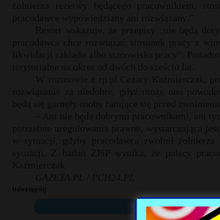
żołnierza rezerwy będącego pracownikiem, st
pracodawcę wypowiedziany ani rozwiązany.”
Resort wskazuje, że przepisy „nie będą dot
pracodawca chce rozwiązać stosunek pracy z win
likwidacji zakładu albo stanowiska pracy”. Ponadt
terytorialne na okres od dwóch do sześciu lat.
W rozmowie z rp.pl Cezary Kaźmierczak, pre
rozwiązanie za niedobre, gdyż może ono powodow
będą się garnęły osoby ratujące się przed zwolnieni
– Ani nie będą dobrymi pracownikami, ani ty
potrzebne uregulowania prawne, wystarczająca jest
w sytuacji, gdyby pracodawca zwolnił żołnierz
sytuacji. Z badań ZPiP wynika, że polscy praco
Kaźmierczak.
GAZETA.PL / PCH24.PL
Udostępnij: