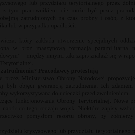
zysowego lub przydziału terytorialnego przez żołni
cy z tym pracownikiem nie może być przez pracod
 obejmą zatrudnionych na czas próbny i osób, z któ
ka lub w przypadku upadłości.
wicza, który zakłada utworzenie specjalnych oddzi
ażona w broń maszynową formacja paramilitarna 
owym” – między innymi taki zapis znalazł się w rapo
erytorialnej.
 zatrudnienia? Pracodawcy protestują
e przez Ministerstwo Obrony Narodowej propozycje
j byli objęci gwarancją zatrudnienia. Ich zdaniem 
yłaby wykorzystywana do ucieczki przed zwolnieniem.
yczące funkcjonowania Obrony Terytorialnej. Nowe p
ę nabór do tego rodzaju wojsk. Niektóre zapisy wzbud
 przeciwko pomysłom resortu obrony, by żołnierz
rzydziału kryzysowego lub przydziału terytorialnego 