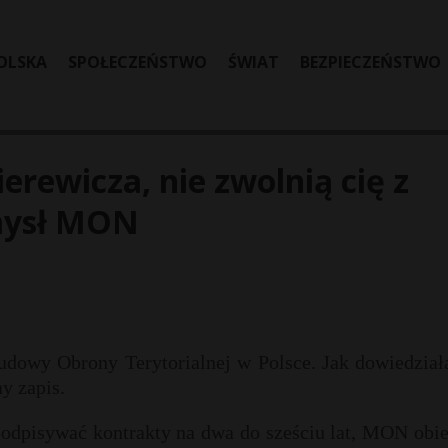
OLSKA
SPOŁECZEŃSTWO
ŚWIAT
BEZPIECZEŃSTWO
erewicza, nie zwolnią cię z
mysł MON
udowy Obrony Terytorialnej w Polsce. Jak dowiedziała
y zapis.
podpisywać kontrakty na dwa do sześciu lat, MON obie