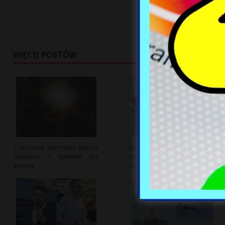
WIĘCEJ POSTÓW
Częściowe zaćmienie Słońca:
Rosyjski dron na lotnisku w
wyzwanie i spektakl dla
Lipsku: nowe zagrożenie dla
Europy
bezpieczeństwa?