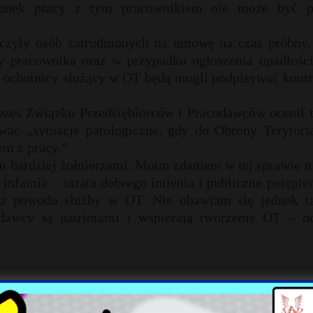
osunek pracy z tym pracownikiem nie może być p
yczyły osób zatrudnionych na umowę na czas próbny,
y pracownika oraz w przypadku ogłoszenia upadłości
o ochotnicy służący w OT będą mogli podpisywać kont
zes Związku Przedsiębiorców i Pracodawców ocenił t
ać „sytuacje patologiczne, gdy do Obrony Terytoria
em z pracy.”
m bardziej żołnierzami. Moim zdaniem w tej sprawie n
 infamia – utrata dobrego imienia i publiczne potępie
a z powodu służby w OT. Nie obawiam się jednak ta
dawcy są patriotami i wspierają tworzenie OT – oc
X