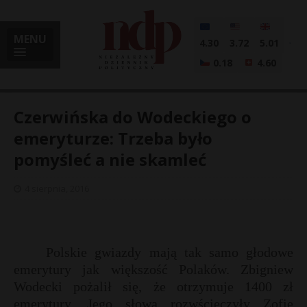
MENU
4.30
3.72
5.01
0.18
4.60
Czerwińska do Wodeckiego o
emeryturze: Trzeba było
pomyśleć a nie skamleć
i
4 sierpnia, 2016
l
Polskie gwiazdy mają tak samo głodowe
emerytury jak większość Polaków. Zbigniew
Wodecki pożalił się, że otrzymuje 1400 zł
emerytury. Jego słowa rozwścieczyły Zofię