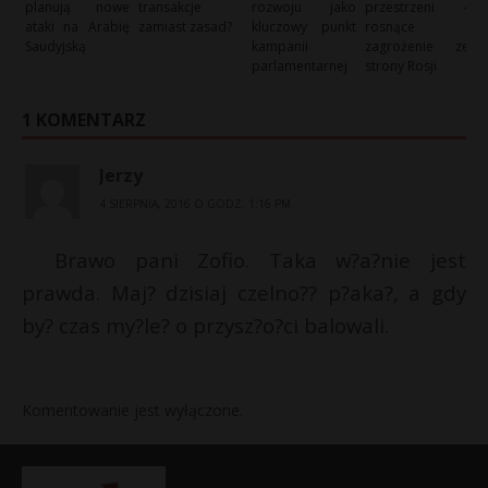
planują nowe
transakcje
rozwoju jako
przestrzeni –
ataki na Arabię
zamiast zasad?
kluczowy punkt
rosnące
Saudyjską
kampanii
zagrożenie ze
parlamentarnej
strony Rosji
1 KOMENTARZ
Jerzy
4 SIERPNIA, 2016 O GODZ. 1:16 PM
Brawo pani Zofio. Taka w?a?nie jest
prawda. Maj? dzisiaj czelno?? p?aka?, a gdy
by? czas my?le? o przysz?o?ci balowali.
Komentowanie jest wyłączone.