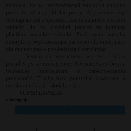
napisała, ile w rzeczywistości zapłaciła składek
P
przez te 40 czy 50 lat pracy. A przecież aby
wyciągnąć coś z systemu, trzeba najpierw coś tam
wpłacić. Ja na przykład jeszcze za komuny
płaciłam wysokie składki. Dziś mam wysoką
E
emeryturę. Wystarczającą zarówno dla mnie, jak i
dla mojego psa – powiedziała Czerwińska.
– Jestem na emeryturze twórczej i mam
i
l
ponad 3 tys. zł miesięcznie. Nie narzekam, bo już
wcześniej pomyślałam o zabezpieczeniu
przyszłości. Trzeba było pomyśleć zawczasu, a
nie skamleć dziś – dodała ostro.
t
SUPER EXPRESS
Udostępnij:
X