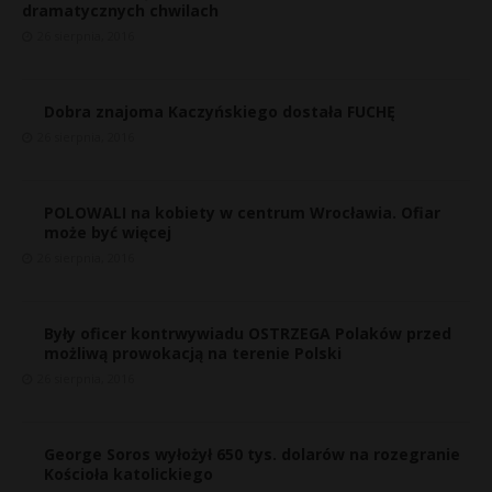
dramatycznych chwilach
26 sierpnia, 2016
Dobra znajoma Kaczyńskiego dostała FUCHĘ
26 sierpnia, 2016
POLOWALI na kobiety w centrum Wrocławia. Ofiar
może być więcej
26 sierpnia, 2016
Były oficer kontrwywiadu OSTRZEGA Polaków przed
możliwą prowokacją na terenie Polski
26 sierpnia, 2016
George Soros wyłożył 650 tys. dolarów na rozegranie
Kościoła katolickiego