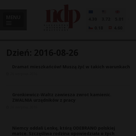
MENU
4.30
3.72
5.01
0.18
4.60
Dzień:
2016-08-26
Dramat mieszkańców! Muszą żyć w takich warunkach
i
26 sierpnia, 2016
Gronkiewicz-Waltz zawiesza zwrot kamienic.
l
ZWALNIA urzędników z pracy
26 sierpnia, 2016
Niemcy oddali Lenkę, którą ODEBRANO polskiej
matce. Szczęśliwa rodzina opowiedziała o tych