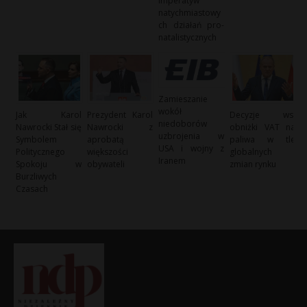
imperatyw
natychmiastowy
ch działań pro-
natalistycznych
Zamieszanie
wokół
Jak Karol
Prezydent Karol
Decyzje ws.
niedoborów
Nawrocki Stał się
Nawrocki z
obniżki VAT na
uzbrojenia w
Symbolem
aprobatą
paliwa w tle
USA i wojny z
Politycznego
większości
globalnych
Iranem
Spokoju w
obywateli
zmian rynku
Burzliwych
Czasach