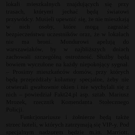
t
lokali mieszkalnych znajdujących się przy
trasach, którymi jechać będą światowi
r
przywódcy. Musieli upewnić się, że nie mieszkają
w nich osoby, które mogą zagrażać
s
bezpieczeństwu uczestników oraz, że w lokalach
s
nie ma broni. Mundurowi apelują do
warszawiaków, by w najbliższych dniach
zachowali szczególną ostrożność. Służby będą
bowiem wyczulone na każdy niepokojący sygnał.
– Prosimy mieszkańców domów, przy których
będą przejeżdżały kolumny specjalne, żeby nie
otwierali gwałtownie okien i nie wychylali się z
nich – powiedział Fakt24.pl asp. sztab. Mariusz
Mrozek, rzecznik Komendanta Stołecznego
Policji.
Funkcjonariusze i żołnierze będą także
strzec hoteli, w których zatrzymają się VIP-y. Pod
specjalnym nadzorem będzie m.in. Marriott.