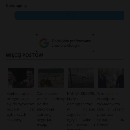
Udostępnij:
X
WIĘCEJ POSTÓW
Konfederacja
Zamieszanie
HANNA KRAMER:
Wzmocniona
przygotowuje
wokół budowy
Kryzys
współpraca
się do wyborów:
polskiej
demograficzny
wywiadowcza
podział list
elektrowni
w Polsce:
USA i Ukrainy
wyborczych
jądrowej:
zagrożenie
poprawia
kluczowy
negocjacje
egzystencjalne
sytuację na
trwają
dla narodu i
froncie