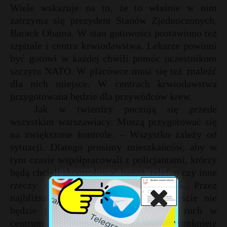
Wiele wskazuje na to, że to właśnie w nim
zatrzyma się prezydent Stanów Zjednoczonych,
Barack Obama. W stan gotowości postawiono też
szpitale i centra krwiodawstwa. Lekarze powinni
być gotowi w każdej chwili pomóc uczestnikom
szczytu NATO. W placówce musi się też znaleźć
dla nich miejsce. W centrach krwiodawstwa
przygotowana będzie dla przywódców krew.
Jak w twierdzy poczują się przede
wszystkim warszawiacy. Muszą przygotować się
na zwiększone kontrole. – Wszystko zależy od
sytuacji. Dlatego prosimy mieszkańców, aby w
tym czasie współpracowali z policjantami, którzy
będą chcieli skontrolować bagaż, telefon czy inne
rzeczy osobiste – powiedział Mrozek. Przez
najbliższe dni poruszanie się po mieście nie
będzie proste. Sparaliżowany będzie ruch w
centrum i okolicach Starego Miasta. Zamknięte