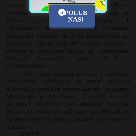
zostaną m.in. Aleje Jerozolimskie i most Józefa
POLUB
Poniatowskiego, rondo J. Waszyngtona, al.
NAS!
Zieleniecka, Wybrzeże Szczecińskie, J.
Zamoyskiego, Wał Miedzeszyński, Królewska,
Senatorska, Podwale, Miodowa, Emilii Plater, czy
Poznańska. Ograniczenia dotkną także pieszych –
całkowicie zamknięta będzie al. Zieleniecka,
Wybrzeże Szczecińskie, most i al.
Józefa
Poniatowskiego.
Swoje trasy zmienią autobusy i tramwaje.
Szczegółowe informacje na temat objazdów
mieszkańcy znajdą na stronie Zarządu Transportu
Miejskiego w Warszawie. Z myślą o nich
policjanci uruchomili też specjalną infolinię.
Wystarczy zadzwonić pod numer (22) 603-80-38,
by dowiedzieć się jakie są aktualne utrudnienia w
mieście.
FAKT.PL