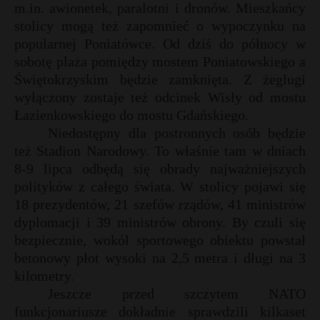
m.in. awionetek, paralotni i dronów. Mieszkańcy
P
stolicy mogą też zapomnieć o wypoczynku na
popularnej Poniatówce. Od dziś do północy w
sobotę plaża pomiędzy mostem Poniatowskiego a
Świętokrzyskim będzie zamknięta. Z żeglugi
E
wyłączony zostaje też odcinek Wisły od mostu
r
Łazienkowskiego do mostu Gdańskiego.
Niedostępny dla postronnych osób będzie
i
też Stadion Narodowy. To właśnie tam w dniach
l
8-9 lipca odbędą się obrady najważniejszych
polityków z całego świata. W stolicy pojawi się
t
18 prezydentów, 21 szefów rządów, 41 ministrów
dyplomacji i 39 ministrów obrony. By czuli się
bezpiecznie, wokół sportowego obiektu powstał
betonowy płot wysoki na 2,5 metra i długi na 3
kilometry.
Jeszcze przed szczytem NATO
funkcjonariusze dokładnie sprawdzili kilkaset