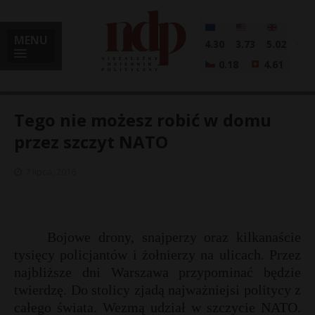
MENU
4.30
3.73
5.02
0.18
4.61
Tego nie możesz robić w domu
przez szczyt NATO
i
7 lipca, 2016
l
Bojowe drony, snajperzy oraz kilkanaście
tysięcy policjantów i żołnierzy na ulicach. Przez
najbliższe dni Warszawa przypominać będzie
twierdzę. Do stolicy zjadą najważniejsi politycy z
całego świata. Wezmą udział w szczycie NATO.