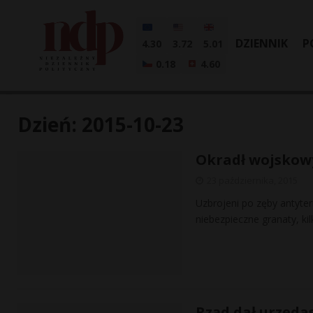
DZIENNIK
P
4.30
3.72
5.01
0.18
4.60
Dzień:
2015-10-23
Okradł wojskow
23 października, 2015
Uzbrojeni po zęby antyter
niebezpieczne granaty, kil
Rząd dał urzęda