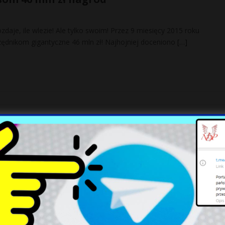
zdaje, ile wlezie! Ale tylko swoim! Przez 9 miesięcy 2015 roku
rzędnikom gigantyczne 46 mln zł! Najhojniej doceniono
[…]