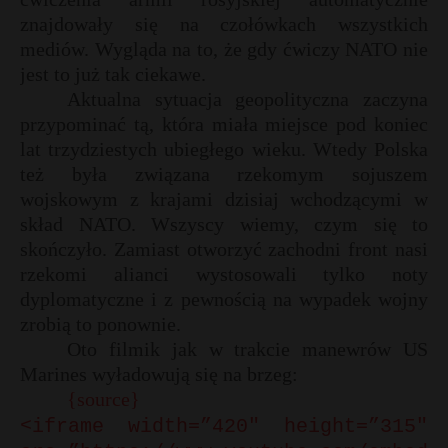
znajdowały się na czołówkach wszystkich
P
mediów. Wygląda na to, że gdy ćwiczy NATO nie
jest to już tak ciekawe.
t
Aktualna sytuacja geopolityczna zaczyna
*
przypominać tą, która miała miejsce pod koniec
E
lat trzydziestych ubiegłego wieku. Wtedy Polska
też była związana rzekomym sojuszem
i
wojskowym z krajami dzisiaj wchodzącymi w
l
skład NATO. Wszyscy wiemy, czym się to
skończyło. Zamiast otworzyć zachodni front nasi
rzekomi alianci wystosowali tylko noty
dyplomatyczne i z pewnością na wypadek wojny
zrobią to ponownie.
Oto filmik jak w trakcie manewrów US
Marines wyładowują się na brzeg:
{source}
<iframe width=”420″ height=”315″