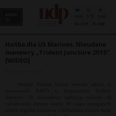
MENU
4.30
3.73
5.02
0.18
4.60
Hańba dla US Marines. Nieudane
manewry „Trident Juncture 2015”
[WIDEO]
i
23 października, 2015
l
Wojsko Polskie bierze obecnie udział w
manewrach NATO o kryptonimie Trident
Juncture. To największa operacja sojuszu od
zakończenia zimnej wojny. W ciągu następnych
trzech tygodni żołnierze z kilkunastu krajów będą