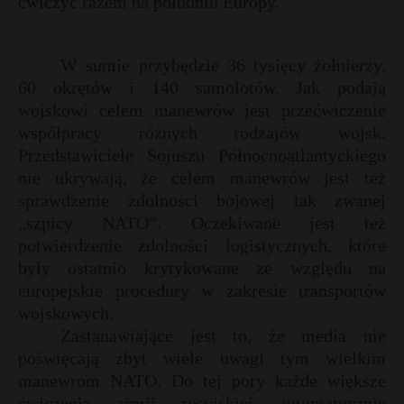
ćwiczyć razem na południu Europy.
W sumie przybędzie 36 tysięcy żołnierzy,
60 okrętów i 140 samolotów. Jak podają
wojskowi celem manewrów jest przećwiczenie
współpracy różnych rodzajów wojsk.
Przedstawiciele Sojuszu Północnoatlantyckiego
nie ukrywają, że celem manewrów jest też
sprawdzenie zdolności bojowej tak zwanej
„szpicy NATO”. Oczekiwane jest też
potwierdzenie zdolności logistycznych, które
były ostatnio krytykowane ze względu na
europejskie procedury w zakresie transportów
wojskowych.
Zastanawiające jest to, że media nie
poświęcają zbyt wiele uwagi tym wielkim
t
manewrom NATO. Do tej pory każde większe
ćwiczenia armii rosyjskiej automatycznie