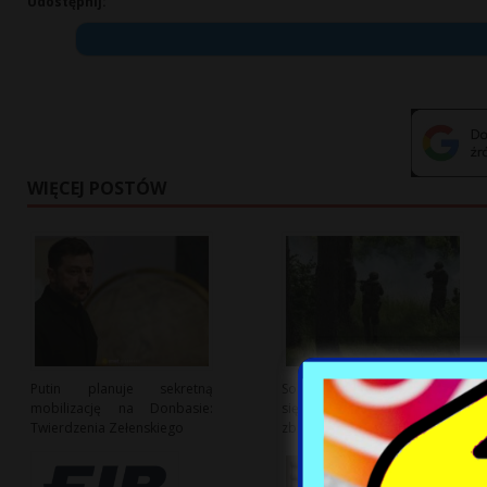
Udostępnij:
WIĘCEJ POSTÓW
Putin planuje sekretną
Sondaż: Jak Polacy zachowają
mobilizację na Donbasie:
się w obliczu zagrożenia
Twierdzenia Zełenskiego
zbrojnego?