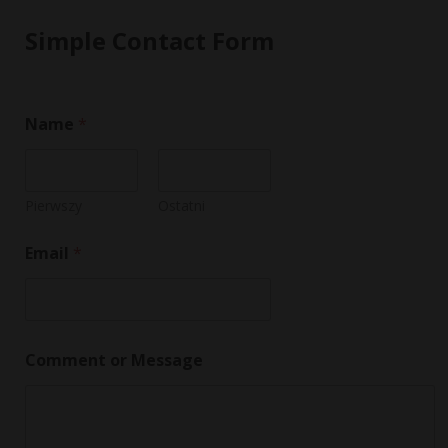
Simple Contact Form
Name
*
Pierwszy
Ostatni
N
Email
*
a
m
e
N
a
m
Comment or Message
e
E
m
a
i