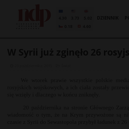
DZIENNIK
P
4.30
3.73
5.02
0.18
4.60
W Syrii już zginęło 26 rosy
23 października, 2015
Świat
We wtorek prawie wszystkie polskie medi
rosyjskich wojskowych, a ich ciała zostały przewi
się wzięły i dlaczego w końcu zniknęły.
20 października na stronie Głównego Zarz
wiadomość o tym, że na Krym przywożone są niby
czasie z Syrii do Sewastopola przybył ładunek z 26