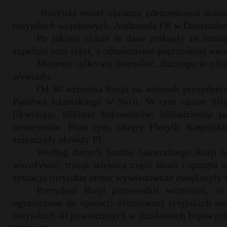
Rosyjski resort obronny zdementował donie
rosyjskich wojskowych. Ambasada FR w Damaszku 
Po jakimś czasie te dane zniknęły ze stro
zupełnie inny tekst, a odnalezienie poprzedniej wers
Możemy tylko się domyślać, dlaczego te niby
wywiadu.
Od 30 września Rosja na wniosek prezydenta
Państwa Islamskiego w Syrii. W tym czasie Sił
likwidując kilkuset bojowników, kilkadziesią
terrorystów. Poza tym, okręty Flotylli Kaspijsk
zniszczyły obiekty PI.
Według danych Sztabu Generalnego Rosji boj
wycofywać, tracąc większą część broni i sprzętu n
sytuacją rosyjskie drony wywiadowcze zwiększyły l
Prezydent Rosji potwierdził wcześniej, że 
ograniczone do operacji ofensywnej syryjskich w
rosyjskich sił powietrznych w działaniach bojowych