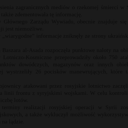
sienia zagranicznych mediów o rzekomej śmierci w S
także zdementowała tę informację.
ny Głównego Zarządu Wywiadu, obecnie znajduje się
ji jest niemożliwe.
 „wiarygodne” informacje zniknęły ze strony ukraińs
 Baszara al-Asada rozpoczęła punktowe naloty na obi
y Lotniczo-Kosmiczne przeprowadziły około 750 ata
t punktów dowódczych, magazynów oraz innych obie
iej wystrzeliły 26 pocisków manewrujących, które t
ownicy atakowani przez rosyjskie lotnictwo zaczęli
a linii frontu z syryjskimi wojskami. W celu kontrol
iczbę lotów.
terminy realizacji rosyjskiej operacji w Syrii zos
ojskowych, a także wykluczył możliwość wykorzystyw
 na lądzie.