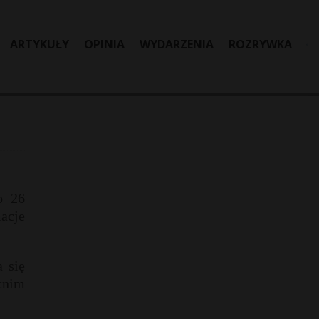
ARTYKUŁY
OPINIA
WYDARZENIA
ROZRYWKA
o 26
macje
 się
tnim