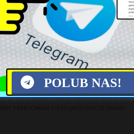
Rolnik z Gliwic zaorał nowy
Kontrowersyjne odwierty na
asfalt: Areszt i wysokie straty
Grenlandii: Greenland Energy
na celowniku
POLUB NAS!
CIE W TYCH AWANTURACH AMERYKA?SKICH. DO??
LI?MY TRAKTOWANI TYLKO JAKO GO?CZE OGARY.