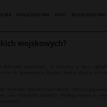
OLSKA
SPOŁECZEŃSTWO
ŚWIAT
BEZPIECZEŃSTWO
jskich wojskowych?
a obleciała wiadomość, że rzekomo w Syrii zginęł
ezione do Sewastopola. Sputnik zbadał, skąd te infor
ądu Wywiadu Ministerstwa Obrony Ukrainy pojawiała
 ciała rosyjskich żołnierzy. Według resortu w osta
 trumnami.