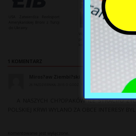
USA Zatwierdza Reeksport
Amerykańskiej Broni z Turcji
do Ukrainy
Wysokie opłaty parkingowe
przy szpitalach budzą
kontrowersje
1 KOMENTARZ
Miros?aw Ziembi?ski
26 PAŹDZIERNIKA, 2015 O GODZ. 11:16 AM
A NASZYCH CH?OPAKÓW ILE STRACI?O ZY
POLSKIEJ KRWI WYLANO ZA OBCE INTERESY BY
Komentowanie jest wyłączone.