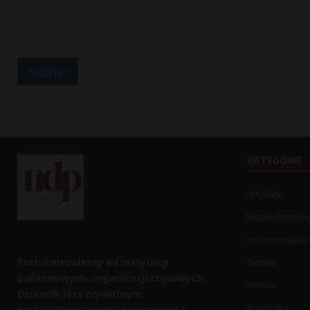
l
Submit
KATEGORIE
Artykuły
Bezpieczeńst
List do redakcji
Portal niezależny od instytucji
Opinia
państwowych, organizacji rządowych.
Polska
Dziennik jest prywatnym
Rozrywka
przedsiębiorstwem utworzonym i