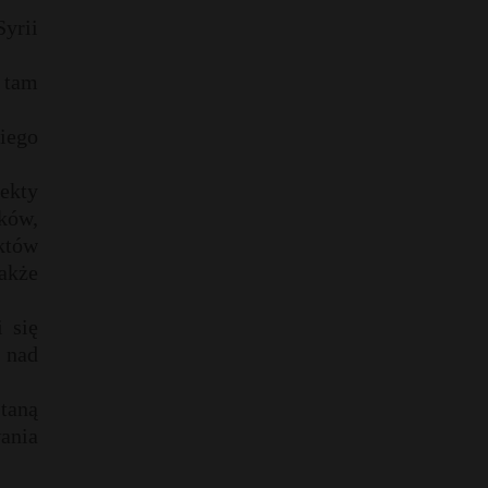
yrii
 tam
kiego
ekty
ków,
któw
akże
 się
i nad
taną
ania