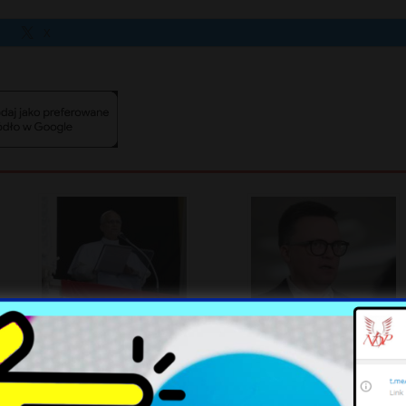
X
Papież wzywa do pokoju:
Planowane Zmiany w
kończyć wojnę na Ukrainie i w
Gabinecie Tuska: Hołownia
Sudanie
jako Wicepremier?