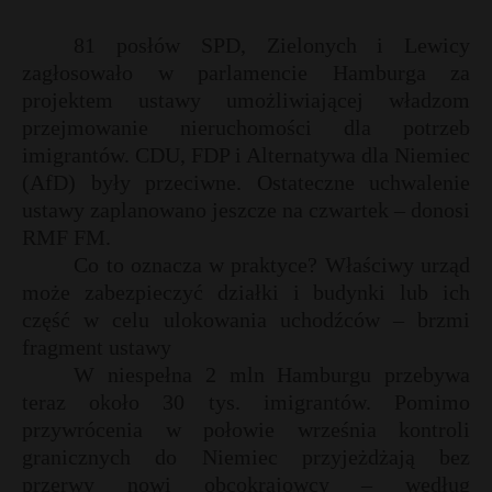
81 posłów SPD, Zielonych i Lewicy
zagłosowało w parlamencie Hamburga za
projektem ustawy umożliwiającej władzom
przejmowanie nieruchomości dla potrzeb
imigrantów. CDU, FDP i Alternatywa dla Niemiec
(AfD) były przeciwne. Ostateczne uchwalenie
ustawy zaplanowano jeszcze na czwartek – donosi
RMF FM.
Co to oznacza w praktyce? Właściwy urząd
może zabezpieczyć działki i budynki lub ich
część w celu ulokowania uchodźców – brzmi
fragment ustawy
W niespełna 2 mln Hamburgu przebywa
teraz około 30 tys. imigrantów. Pomimo
przywrócenia w połowie września kontroli
granicznych do Niemiec przyjeżdżają bez
przerwy nowi obcokrajowcy – według