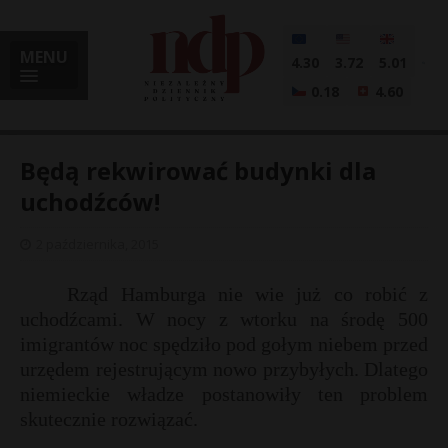
MENU
4.30
3.72
5.01
0.18
4.60
Będą rekwirować budynki dla
uchodźców!
i
2 października, 2015
Rząd Hamburga nie wie już co robić z
uchodźcami. W nocy z wtorku na środę 500
l
imigrantów noc spędziło pod gołym niebem przed
urzędem rejestrującym nowo przybyłych. Dlatego
niemieckie władze postanowiły ten problem
skutecznie rozwiązać.