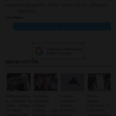
niemieckiej gazety „Bild” nawet 10 tys. dziennie.
P
FAKT.PL
Udostępnij:
X
E
i
l
WIĘCEJ POSTÓW
Międzynarodow
Prezydent
Poważne
Zmiany w
y porządek w
zapowiada
naruszenia
aplikacji
*
dobie Trumpa:
strategię
polskiej
mObywatel: Co
transakcje
rozwoju jako
przestrzeni –
użytkownicy
zamiast zasad?
kluczowy punkt
rosnące
muszą wiedzieć?