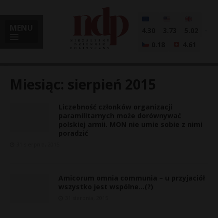
MENU
4.30
3.73
5.02
0.18
4.61
Miesiąc:
sierpień 2015
Liczebność członków organizacji
i
paramilitarnych może dorównywać
polskiej armii. MON nie umie sobie z nimi
poradzić
31 sierpnia, 2015
l
Amicorum omnia communia – u przyjaciół
wszystko jest wspólne…(?)
31 sierpnia, 2015