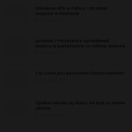
Szkolenie UPA w Polsce i zbrodnie
wojenne w Donbasie
31 sierpnia, 2015
Jaceniuk i Poroszenko sprzedawali
miejsca w parlamencie za miliony dolarów
31 sierpnia, 2015
Czy Litwa jest państwem faszystowskim?
31 sierpnia, 2015
*
Opieka zabrała jej dzieci, bo były za ładnie
ubrane
31 sierpnia, 2015
r