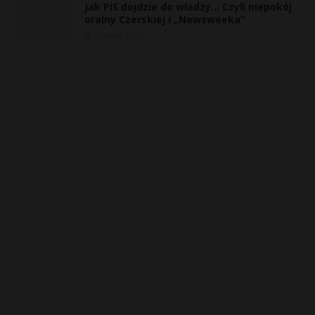
Jak PiS dojdzie do władzy… Czyli niepokój
oralny Czerskiej i „Newsweeka”
21 lipca, 2015