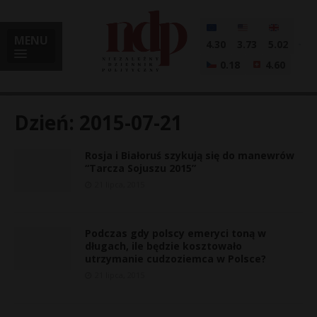
MENU
4.30
3.73
5.02
0.18
4.60
Dzień:
2015-07-21
Rosja i Białoruś szykują się do manewrów
i
“Tarcza Sojuszu 2015”
21 lipca, 2015
l
Podczas gdy polscy emeryci toną w
długach, ile będzie kosztowało
utrzymanie cudzoziemca w Polsce?
21 lipca, 2015