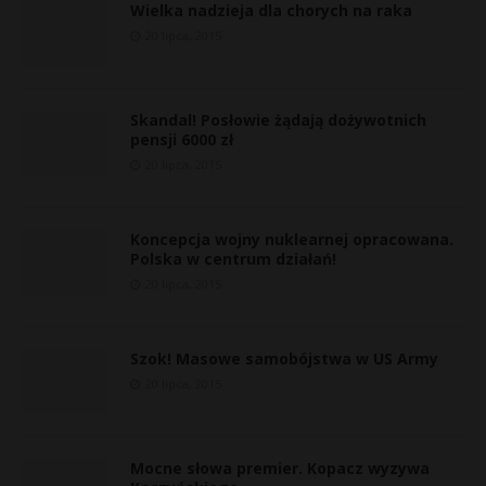
Wielka nadzieja dla chorych na raka
20 lipca, 2015
Skandal! Posłowie żądają dożywotnich
pensji 6000 zł
20 lipca, 2015
Koncepcja wojny nuklearnej opracowana.
Polska w centrum działań!
20 lipca, 2015
Szok! Masowe samobójstwa w US Army
20 lipca, 2015
Mocne słowa premier. Kopacz wyzywa