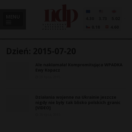
MENU
4.30
3.73
5.02
0.18
4.60
Dzień:
2015-07-20
Ale nakłamała! Kompromitująca WPADKA
i
Ewy Kopacz
20 lipca, 2015
l
Działania wojenne na Ukrainie jeszcze
nigdy nie były tak blisko polskich granic
[VIDEO]
20 lipca, 2015