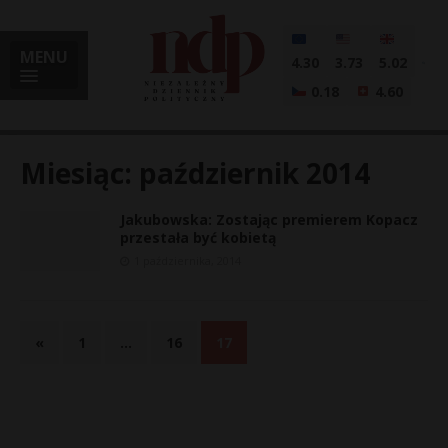
MENU
4.30
3.73
5.02
0.18
4.60
Miesiąc:
październik 2014
Jakubowska: Zostając premierem Kopacz
i
przestała być kobietą
1 października, 2014
l
«
1
…
16
17