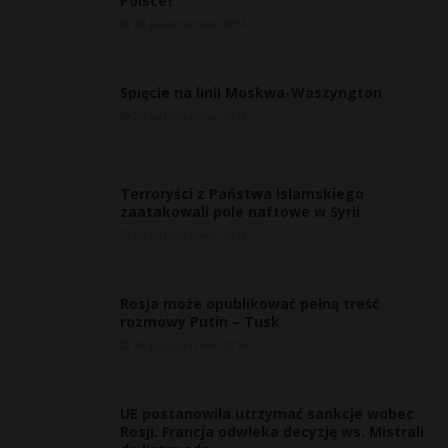
Polsce?
29 października, 2014
Spięcie na linii Moskwa-Waszyngton
29 października, 2014
Terroryści z Państwa Islamskiego
zaatakowali pole naftowe w Syrii
29 października, 2014
Rosja może opublikować pełną treść
rozmowy Putin – Tusk
29 października, 2014
UE postanowiła utrzymać sankcje wobec
Rosji. Francja odwleka decyzję ws. Mistrali