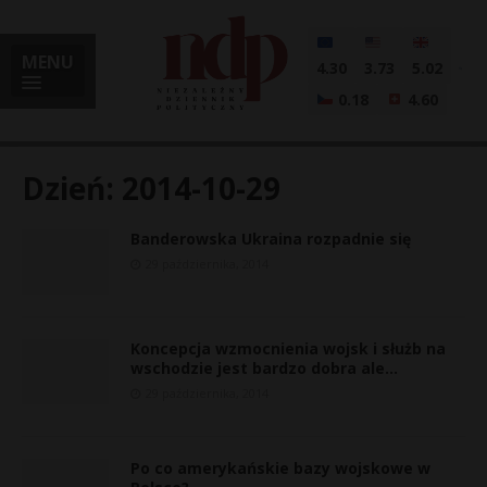
MENU
4.30
3.73
5.02
0.18
4.60
Dzień:
2014-10-29
Banderowska Ukraina rozpadnie się
i
29 października, 2014
Koncepcja wzmocnienia wojsk i służb na
l
wschodzie jest bardzo dobra ale…
29 października, 2014
Po co amerykańskie bazy wojskowe w