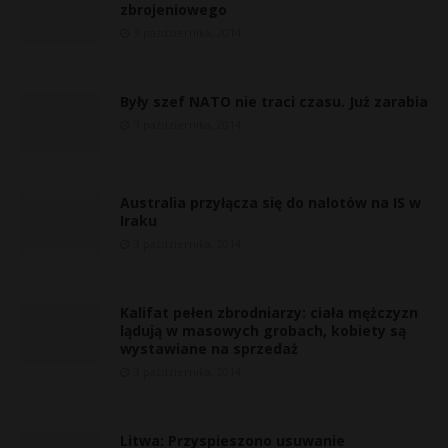
zbrojeniowego
3 października, 2014
Były szef NATO nie traci czasu. Już zarabia
3 października, 2014
Australia przyłącza się do nalotów na IS w
Iraku
3 października, 2014
Kalifat pełen zbrodniarzy: ciała mężczyzn
r
lądują w masowych grobach, kobiety są
wystawiane na sprzedaż
s
3 października, 2014
s
Litwa: Przyspieszono usuwanie