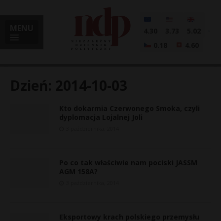
MENU
4.30
3.73
5.02
0.18
4.60
Dzień:
2014-10-03
Kto dokarmia Czerwonego Smoka, czyli
i
dyplomacja Lojalnej Joli
3 października, 2014
l
Po co tak właściwie nam pociski JASSM
AGM 158A?
3 października, 2014
Eksportowy krach polskiego przemysłu