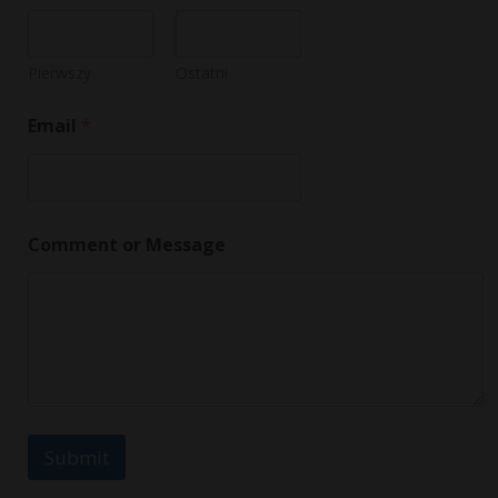
Pierwszy
Ostatni
Email
*
N
Comment or Message
a
m
e
o
r
N
a
m
e
Submit