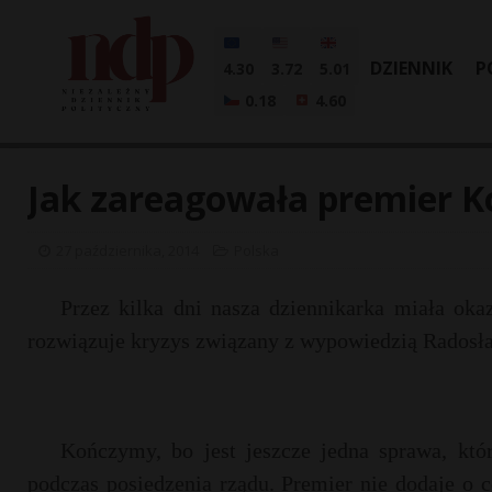
DZIENNIK
P
4.30
3.72
5.01
0.18
4.60
Jak zareagowała premier K
27 października, 2014
Polska
Przez kilka dni nasza dziennikarka miała oka
rozwiązuje kryzys związany z wypowiedzią Radosł
Kończymy, bo jest jeszcze jedna sprawa, kt
podczas posiedzenia rządu. Premier nie dodaje o 