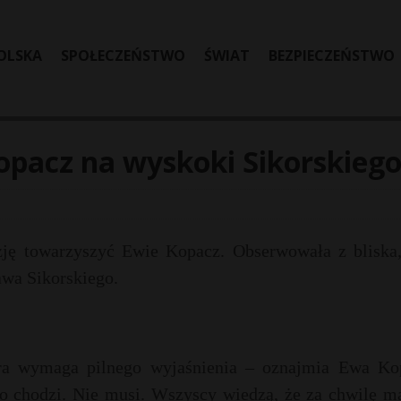
OLSKA
SPOŁECZEŃSTWO
ŚWIAT
BEZPIECZEŃSTWO
opacz na wyskoki Sikorskieg
zję towarzyszyć Ewie Kopacz. Obserwowała z bliska,
awa Sikorskiego.
óra wymaga pilnego wyjaśnienia – oznajmia Ewa Ko
co chodzi. Nie musi. Wszyscy wiedzą, że za chwilę ma