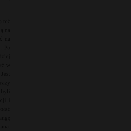
ą też
ją na
ć na
. Po
ziej
yć w
Jest
raży
byli
ji i
ołać
angę
ana.