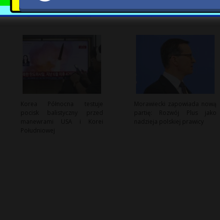
przestrzeni – rosnące
mObywatel: Co użytkownicy
zagrożenie ze strony Rosji
muszą wiedzieć?
Korea Północna testuje
Morawiecki zapowiada nową
pocisk balistyczny przed
partię: Rozwój Plus jako
manewrami USA i Korei
nadzieja polskiej prawicy
Południowej