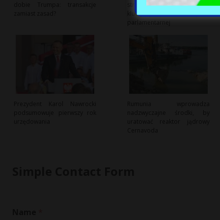
dobie Trumpa: transakcje
strategię rozwoju jako
zamiast zasad?
kluczowy punkt kampanii
parlamentarnej
Prezydent Karol Nawrocki
Rumunia wprowadza
podsumowuje pierwszy rok
nadzwyczajne środki, by
urzędowania
uratować reaktor jądrowy
Cernavoda
Simple Contact Form
Name
*