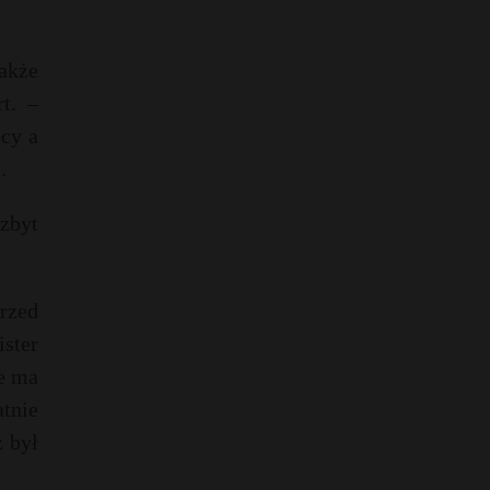
akże
t. –
ecy a
.
 zbyt
rzed
ster
e ma
tnie
 był