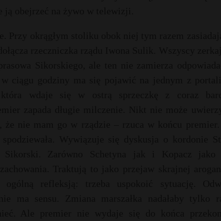
 ją obejrzeć na żywo w telewizji.
. Przy okrągłym stoliku obok niej tym razem zasiadaj
ołącza rzeczniczka rządu Iwona Sulik. Wszyscy zerka
 prasowa Sikorskiego, ale ten nie zamierza odpowiada
 w ciągu godziny ma się pojawić na jednym z portali
 która wdaje się w ostrą sprzeczkę z coraz bard
mier zapada długie milczenie. Nikt nie może uwierz
e, że nie mam go w rządzie – rzuca w końcu premier. 
 spodziewała. Wywiązuje się dyskusja o kordonie St
w Sikorski. Zarówno Schetyna jak i Kopacz jako 
chowania. Traktują to jako przejaw skrajnej aroganc
ogólną refleksją: trzeba uspokoić sytuację. Odw
nie ma sensu. Zmiana marszałka nadałaby tylko r
ieć. Ale premier nie wydaje się do końca przekon