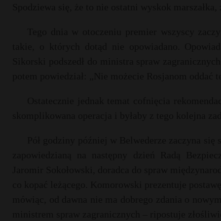
Spodziewa się, że to nie ostatni wyskok marszałka, 
Tego dnia w otoczeniu premier wszyscy zaczy
takie, o których dotąd nie opowiadano. Opowi
Sikorski podszedł do ministra spraw zagranicznych
potem powiedział: „Nie możecie Rosjanom oddać t
Ostatecznie jednak temat cofnięcia rekomendac
skomplikowana operacja i byłaby z tego kolejna 
Pół godziny później w Belwederze zaczyna si
zapowiedzianą na następny dzień Radą Bezpiec
Jaromir Sokołowski, doradca do spraw międzynarod
co kopać leżącego. Komorowski prezentuje postawę
mówiąc, od dawna nie ma dobrego zdania o nowym m
ministrem spraw zagranicznych – ripostuje złośliw