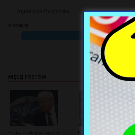
Agnieszka Burzyńska
Udostępnij:
WIĘCEJ POSTÓW
Międzynarodowy porządek w
Prezydent zapowiada