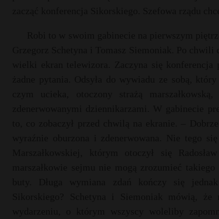
zacząć konferencja Sikorskiego. Szefowa rządu chce
Robi to w swoim gabinecie na pierwszym piętrze
Grzegorz Schetyna i Tomasz Siemoniak. Po chwili d
wielki ekran telewizora. Zaczyna się konferencja
żadne pytania. Odsyła do wywiadu ze sobą, który
czym ucieka, otoczony strażą marszałkowską,
zdenerwowanymi dziennikarzami. W gabinecie pre
to, co zobaczył przed chwilą na ekranie. – Dobrz
wyraźnie oburzona i zdenerwowana. Nie tego się
Marszałkowskiej, którym otoczył się Radosła
marszałkowie sejmu nie mogą zrozumieć takiego za
buty. Długa wymiana zdań kończy się jednak 
Sikorskiego? Schetyna i Siemoniak mówią, że 
wydarzeniu, o którym wszyscy woleliby zapomn