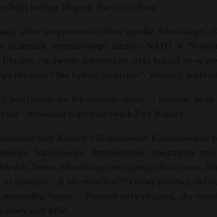
że będą kolejne kłopoty. Nie jest jedyna.
nają sobie przypominać różne wpadki Sikorskiego. T
ada uczestnik wrześniowego szczytu NATO w Newpor
 Ukrainy i w swoim żołnierskim stylu huknął go w pl
ego Donbasu? Nie byłoby problemu”. Wszyscy zdębieli
ji partyjnych dla Sikorskiego upada. – Uznano, że to
zadyma – opowiada współpracownik Ewy Kopacz.
ę spotkanie Ewy Kopacz z Bronisławem Komorowskim p
zeństwa Narodowego. Prezydentowi towarzyszy mini
owych. Temat Sikorskiego nie zajmuje dużo czasu. Ni
 na zasadzie: „A nie mówiłem?” Głowa państwa, delika
arszałku Sejmu. – Przecież to ty chciałeś, aby wciąż
ie nowy szef MSZ.