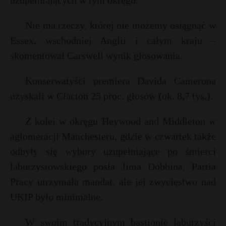
uzupełniających w tym okręgu.
P
Nie ma rzeczy, której nie możemy osiągnąć w
Essex, wschodniej Anglii i całym kraju –
skomentował Carswell wynik głosowania.
E
Konserwatyści premiera Davida Camerona
uzyskali w Clacton 25 proc. głosów (ok. 8,7 tys.).
i
E
l
Z kolei w okręgu Heywood and Middleton w
i
aglomeracji Manchesteru, gdzie w czwartek także
l
odbyły się wybory uzupełniające po śmierci
s
laburzystowskiego posła Jima Dobbina, Partia
s
Pracy utrzymała mandat, ale jej zwycięstwo nad
UKIP było minimalne.
W swoim tradycyjnym bastionie laburzyści