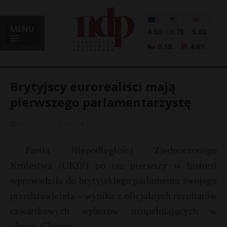
MENU
4.30
3.73
5.02
0.18
4.61
Brytyjscy eurorealiści mają
pierwszego parlamentarzystę
i
10 października, 2014
Partia Niepodległości Zjednoczonego
l
Królestwa (UKIP) po raz pierwszy w historii
wprowadziła do brytyjskiego parlamentu swojego
przedstawiciela – wynika z oficjalnych rezultatów
czwartkowych wyborów uzupełniających w
okręgu Clacton.