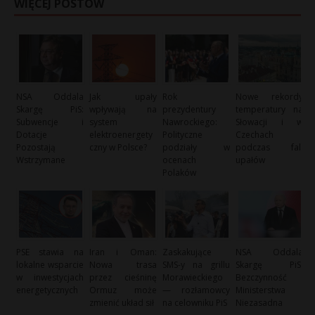
WIĘCEJ POSTÓW
NSA Oddala
Jak upały
Rok
Nowe rekordy
Skargę PiS:
wpływają na
prezydentury
temperatury na
Subwencje i
system
Nawrockiego:
Słowacji i w
Dotacje
elektroenergety
Polityczne
Czechach
Pozostają
czny w Polsce?
podziały w
podczas fali
Wstrzymane
ocenach
upałów
Polaków
PSE stawia na
Iran i Oman:
Zaskakujące
NSA Oddala
lokalne wsparcie
Nowa trasa
SMS-y na grillu
Skargę PiS:
w inwestycjach
przez cieśninę
Morawieckiego
Bezczynność
energetycznych
Ormuz może
— rozłamowcy
Ministerstwa
zmienić układ sił
na celowniku PiS
Niezasadna