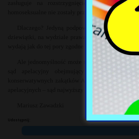
zasługuje na rozstrzygnięcie, wtedy sprawa
homoseksualne nie zostały przyjęte, to znaczy, że 
Dlaczego? Jedyną podpowiedzią może być nie
dziewiątki, na wydziale prawa University of Minn
wydają jak do tej pory zgodne decyzje, sąd najwyżs
Ale jednomyślność może się skończyć, kiedy 
sąd apelacyjny obejmujący jurysdykcją Teksa
konserwatywnych zakątków Ameryki. Wtedy – tzn. 
apelacyjnych – sąd najwyższy USA nie będzie już 
Mariusz Zawadzki
Udostępnij: