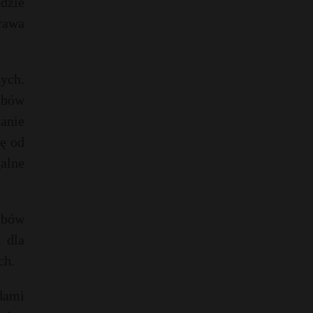
dzie
rawa
nych.
ubów
anie
ię od
alne
ubów
 dla
ch.
dami