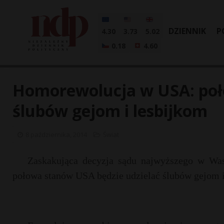
DZIENNIK
P
4.30
3.73
5.02
0.18
4.60
Homorewolucja w USA: poł
ślubów gejom i lesbijkom
8 października, 2014
Świat
Zaskakująca decyzja sądu najwyższego w Wasz
połowa stanów USA będzie udzielać ślubów gejom i