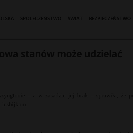
OLSKA
SPOŁECZEŃSTWO
ŚWIAT
BEZPIECZEŃSTWO
owa stanów może udzielać
yngtonie – a w zasadzie jej brak – sprawiła, że p
 lesbijkom.