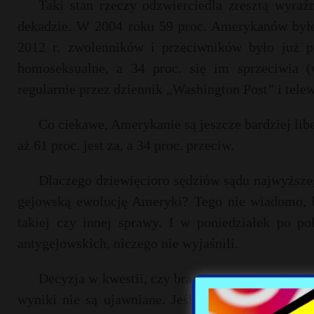
Taki stan rzeczy odzwierciedla zresztą wyraźn
dekadzie. W 2004 roku 59 proc. Amerykanów był
2012 r. zwolenników i przeciwników było już p
homoseksualne, a 34 proc. się im sprzeciwia (
regularnie przez dziennik „Washington Post” i tele
Co ciekawe, Amerykanie są jeszcze bardziej lib
aż 61 proc. jest za, a 34 proc. przeciw.
Dlaczego dziewięcioro sędziów sądu najwyższeg
gejowską ewolucję Ameryki? Tego nie wiadomo, b
takiej czy innej sprawy. I w poniedziałek po poł
antygejowskich, niczego nie wyjaśnili.
Decyzja w kwestii, czy brać sprawę na wokandę,
wyniki nie są ujawniane. Jeśli przynajmniej czwo