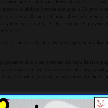
y zwrot opinii publicznej, który dokonał się w osta
o przeciwko ślubom homoseksualnym, a 38 proc. – z
o tyle samo. Obecnie 59 proc. obywateli popiera ś
wszystkie statystyki pochodzą z sondaży prowadzo
wizję ABC).
eralni w sprawie adopcji dzieci przez pary homoseksua
o postanowiło nic nie postanawiać, czyli de facto po
o nie muszą oni wyjaśniać, czemu nie chcą rozpatr
udniu, ku osłupieniu dziennikarzy oraz działaczy pr
 czy jej nie brać, jest podejmowana w głosowaniu, kt
ro z dziewięciorga sędziów uważa, że taki czy inny 