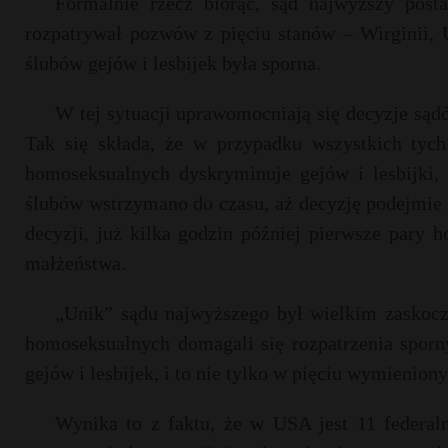
Formalnie rzecz biorąc, sąd najwyższy posta
rozpatrywał pozwów z pięciu stanów – Wirginii, 
ślubów gejów i lesbijek była sporna.
W tej sytuacji uprawomocniają się decyzje sądó
Tak się składa, że w przypadku wszystkich tych
homoseksualnych dyskryminuje gejów i lesbijki,
ślubów wstrzymano do czasu, aż decyzję podejmie s
decyzji, już kilka godzin później pierwsze pary 
małżeństwa.
„Unik” sądu najwyższego był wielkim zaskocz
homoseksualnych domagali się rozpatrzenia sporn
gejów i lesbijek, i to nie tylko w pięciu wymienion
Wynika to z faktu, że w USA jest 11 federal