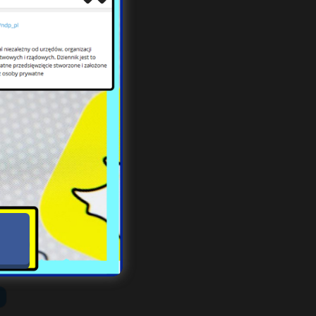
luby
ej z
yjne
iąty
ziej
ądów