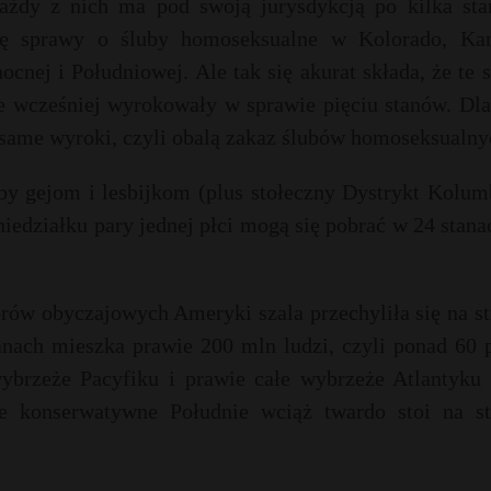
ażdy z nich ma pod swoją jurysdykcją po kilka sta
ię sprawy o śluby homoseksualne w Kolorado, Kan
cnej i Południowej. Ale tak się akurat składa, że te 
e wcześniej wyrokowały w sprawie pięciu stanów. Dla
same wyroki, czyli obalą zakaz ślubów homoseksualny
y gejom i lesbijkom (plus stołeczny Dystrykt Kolumb
iedziałku pary jednej płci mogą się pobrać w 24 stana
rów obyczajowych Ameryki szala przechyliła się na s
nach mieszka prawie 200 mln ludzi, czyli ponad 60 p
rzeże Pacyfiku i prawie całe wybrzeże Atlantyku 
e konserwatywne Południe wciąż twardo stoi na st