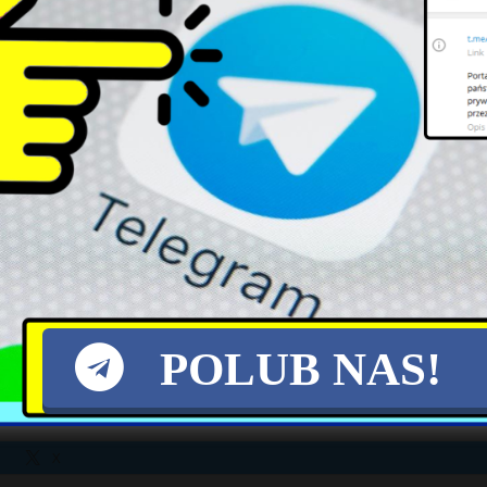
 jest przez sąd najwyższy przyjmowana. Skoro ś
najwyżej troje sędziów chciało się nimi zajmować.
dawne wystąpienie sędzi Ruth Bader Ginsburg, jedn
esota. Wyjaśniała studentom, że ponieważ sądy apelac
zy nie musi się do sprawy mieszać.
w sprawie ślubów homoseksualnych wypowie się tzw. p
s, Luizjanę i Missisipi, czyli jeden z najbard
jeśli pojawią się sprzeczne wyroki dwóch różnych s
mógł się wymigać.
POLUB NAS!
X