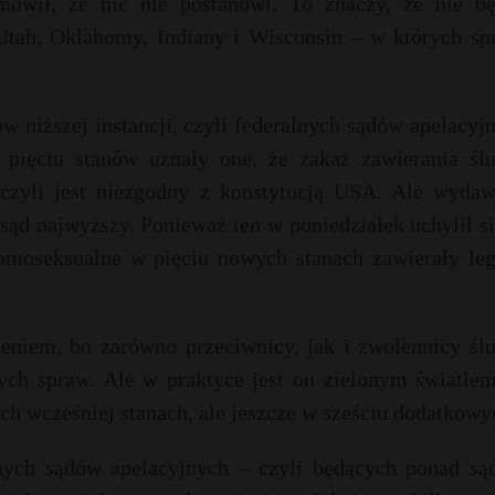
nowił, że nic nie postanowi. To znaczy, że nie bę
Utah, Oklahomy, Indiany i Wisconsin – w których sp
w niższej instancji, czyli federalnych sądów apelacyj
 pięciu stanów uznały one, że zakaz zawierania śl
 czyli jest niezgodny z konstytucją USA. Ale wydaw
ąd najwyższy. Ponieważ ten w poniedziałek uchylił s
homoseksualne w pięciu nowych stanach zawierały leg
eniem, bo zarówno przeciwnicy, jak i zwolennicy śl
ych spraw. Ale w praktyce jest on zielonym światłem
ych wcześniej stanach, ale jeszcze w sześciu dodatkowy
nych sądów apelacyjnych – czyli będących ponad są