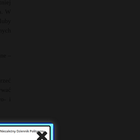
tniej
a. W
luby
nych
lne –
przeć
ywać
o- i
órego
spór