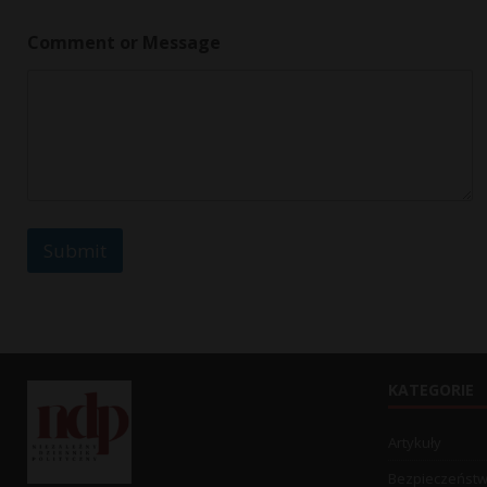
*
Comment or Message
o
r
N
a
m
e
Submit
KATEGORIE
Artykuły
Bezpieczeńst