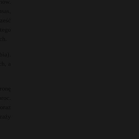
nów.
sas,
sześć
tego
ch.
ia).
ch, a
tronę
roc.
oraz
raży