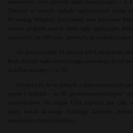
stanowymi, lecz poniżej sądu najwyższego – a k
Obecnie w owych sądach apelacyjnych toczą s
Wyoming, Wirginii Zachodniej oraz Karolinie Półno
stanów podpada pod te same sądy apelacyjne, któr
można być na 100 proc. pewnym, że wydadzą takie 
Do poniedziałku 19 stanów USA wydawało ślub
Brak decyzji sądu najwyższego powoduje, że od pon
za kilka miesięcy – w 30.
Oznacza to, że w jednym z najważniejszych spo
gejów i lesbijek – w 30 „prohomoseksualnych” sta
Amerykanów. Na mapie USA zajmują one całe wyb
spory kawał dawnego Dzikiego Zachodu. Jedyni
moralności chrześcijańskiej.