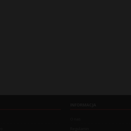
INFORMACJA
O nas
wo
Regulamin