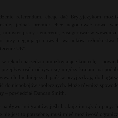
dzenie referendum, chcąc dać Brytyjczykom możli
eśniej jednak premier chce negocjować nowe war
, minister pracy i emerytur, zasugerował w wywiadzie
nii przy negocjacji nowych warunków członkostwa 
terenie UE”.
 w rękach narzędzia umożliwiające kontrolę – powiedz
 przepływ osób odbywa się między krajami na podo
ywatele biedniejszych państw przyjeżdżają do bogats
adzić do niepokojów społecznych. Może również spowod
my – powiedział Duncan Smith.
apływu imigrantów, jeśli brakuje im rąk do pacy. Je
 nie jest to potrzebne, musi mieć możliwość ogranicz