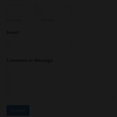
Pierwszy
Ostatni
Email
*
C
Comment or Message
o
m
m
e
n
t
N
a
m
e
Submit
*