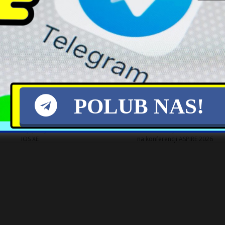
Ekspert alarmuje: Ryzyko
Pożar w Rafinerii Slovnaft:
opóźnień przy budowie
Gęsty Dym nad Bratysławą
polskiej elektrowni jądrowej
POLUB NAS!
CERT Polska ostrzega przed
Sektor technologii i usług w
krytycznymi lukami w Cisco
Krakowie: wyzwania i szanse
IOS XE
na konferencji ASPIRE 2026