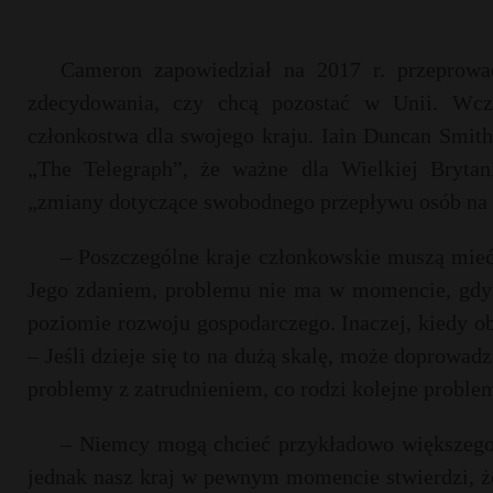
Cameron zapowiedział na 2017 r. przeprowa
zdecydowania, czy chcą pozostać w Unii. Wcz
członkostwa dla swojego kraju. Iain Duncan Smith
„The Telegraph”, że ważne dla Wielkiej Bryta
„zmiany dotyczące swobodnego przepływu osób na 
– Poszczególne kraje członkowskie muszą mieć
Jego zdaniem, problemu nie ma w momencie, gdy
poziomie rozwoju gospodarczego. Inaczej, kiedy ob
– Jeśli dzieje się to na dużą skalę, może doprow
problemy z zatrudnieniem, co rodzi kolejne proble
– Niemcy mogą chcieć przykładowo większego n
jednak nasz kraj w pewnym momencie stwierdzi, że