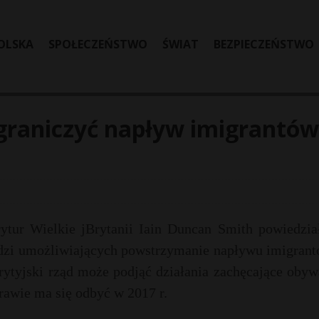
OLSKA
SPOŁECZEŃSTWO
ŚWIAT
BEZPIECZEŃSTWO
Ograniczyć napływ imigrantów
rytur Wielkie jBrytanii Iain Duncan Smith powiedział
dzi umożliwiających powstrzymanie napływu imigrant
brytyjski rząd może podjąć działania zachęcające obyw
rawie ma się odbyć w 2017 r.