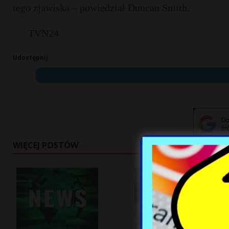
tego zjawiska – powiedział Duncan Smith.
TVN24
Udostępnij:
WIĘCEJ POSTÓW