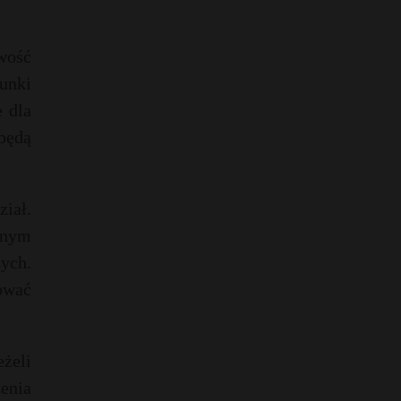
wość
unki
 dla
będą
iał.
bnym
zych.
ować
żeli
enia