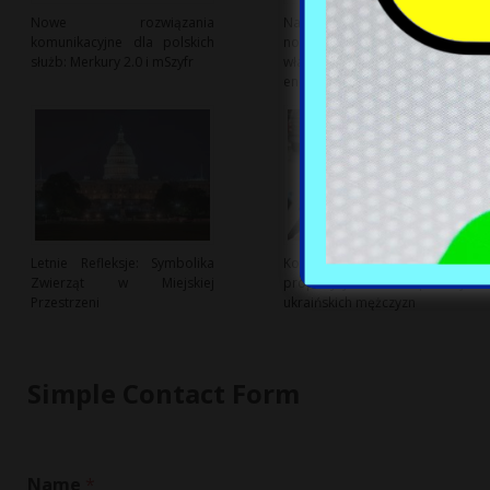
Nowe rozwiązania
Nasz Prąd S.A. wprowadza
komunikacyjne dla polskich
nowy program wsparcia dla
służb: Merkury 2.0 i mSzyfr
właścicieli magazynów
energii
Letnie Refleksje: Symbolika
Kontrowersje wokół
Zwierząt w Miejskiej
propozycji deportacji
Przestrzeni
ukraińskich mężczyzn
Simple Contact Form
Name
*