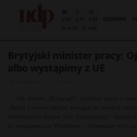
DZIENNIK
P
4.30
3.73
5.02
0.18
4.60
Brytyjski minister pracy: 
albo wystąpimy z UE
6 października, 2014
Świat
Jak donosi „Telegraph”, minister pracy i eme
„David Cameron będzie domagał się nowych narzę
biedniejszych krajów Unii Europejskiej”. Inaczej 
do wystąpienia ze Wspólnoty – referendum w tej sp