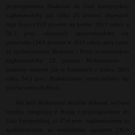
przystąpieniem Białorusi do Unii Europejskiej
P
zagłosowałoby już tylko 25 procent obywateli
tego kraju (35,9 procent na koniec 2013 roku), a
50,3 proc. obywateli opowiedziałoby się
E
przeciwko (34,6 procent w 2013 roku), przy czym
za zjednoczeniem Białorusi i Rosji w referendum
i
zagłosowałoby 23 procent Białorusinów –
l
podobny odsetek jak w badaniach z końca 2013
roku. 54,3 proc. Białorusinów sprzeciwiłoby się
przyłączeniu do Rosji.
E
Ale jeśli Białorusini mieliby dokonać wyboru
między integracją z Rosją i przystąpieniem do
i
l
Unii Europejskiej, to 47,4 proc. zagłosowałoby za
zjednoczeniem ze wschodnim sąsiadem (36,6