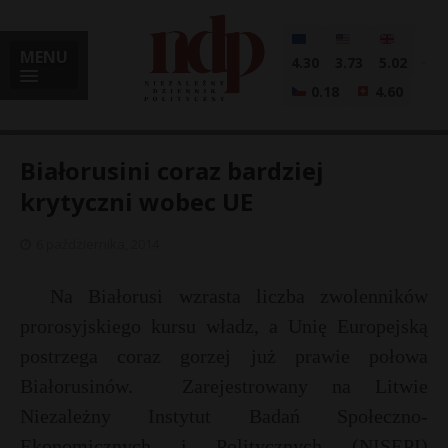
MENU
4.30
3.73
5.02
0.18
4.60
Białorusini coraz bardziej
krytyczni wobec UE
i
6 października, 2014
Na Białorusi wzrasta liczba zwolenników
l
prorosyjskiego kursu władz, a Unię Europejską
postrzega coraz gorzej już prawie połowa
Białorusinów.
Zarejestrowany na Litwie
Niezależny Instytut Badań Społeczno-
Ekonomicznych i Politycznych (NISEPI)