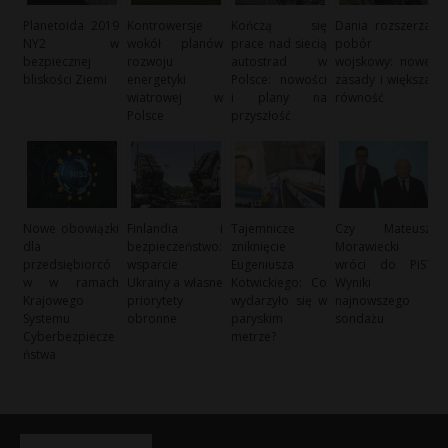
Planetoida 2019
Kontrowersje
Kończą się
Dania rozszerza
NY2 w
wokół planów
prace nad siecią
pobór
bezpiecznej
rozwoju
autostrad w
wojskowy: nowe
bliskości Ziemi
energetyki
Polsce: nowości
zasady i większa
wiatrowej w
i plany na
równość
Polsce
przyszłość
Nowe obowiązki
Finlandia i
Tajemnicze
Czy Mateusz
dla
bezpieczeństwo:
zniknięcie
Morawiecki
przedsiębiorcó
wsparcie
Eugeniusza
wróci do PiS?
w w ramach
Ukrainy a własne
Kotwickiego: Co
Wyniki
Krajowego
priorytety
wydarzyło się w
najnowszego
Systemu
obronne
paryskim
sondażu
Cyberbezpiecze
metrze?
ństwa