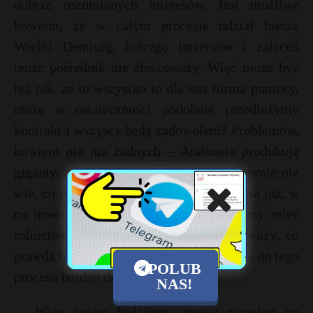
dobrze rozumianych interesów. Jest możliwe
bowiem, że w całym procesie udział bierze
Wielki Demiurg, którego interesów i zaleceń
tenże pośrednik nie zlekceważy. Więc może być
też tak, że to wszystko to dla nas forma pomocy,
może w ostateczności podobnie przedłużymy
kontrakt i wszyscy będą zadowoleni? Problemów,
bowiem nie ma żadnych – Arabowie produkują
gigantyczne ilości gazu, pośrednik dosłownie nie
wie, co robić z pieniędzmi, których nie ma już, w
co inwestować, no a my, – jeżeli chcemy mieć
rolnictwo musimy gaz kupować, bo nawozy, co
prawda biorą się z powietrza, ale potrzeba do tego
POLUB
procesu bardzo dużo gazu.
NAS!
Więc zanim będziemy znowu narzekać na