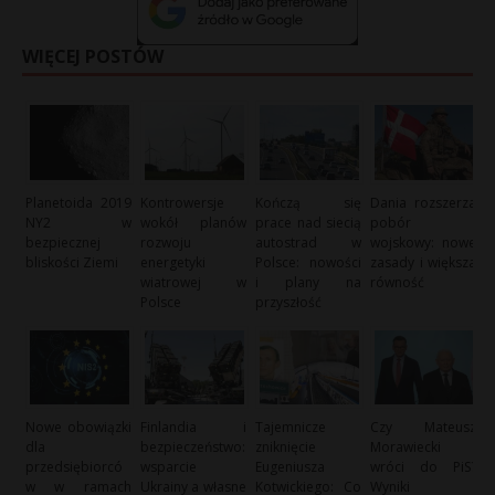
WIĘCEJ POSTÓW
Planetoida 2019
Kontrowersje
Kończą się
Dania rozszerza
NY2 w
wokół planów
prace nad siecią
pobór
bezpiecznej
rozwoju
autostrad w
wojskowy: nowe
bliskości Ziemi
energetyki
Polsce: nowości
zasady i większa
wiatrowej w
i plany na
równość
Polsce
przyszłość
Nowe obowiązki
Finlandia i
Tajemnicze
Czy Mateusz
dla
bezpieczeństwo:
zniknięcie
Morawiecki
przedsiębiorcó
wsparcie
Eugeniusza
wróci do PiS?
w w ramach
Ukrainy a własne
Kotwickiego: Co
Wyniki