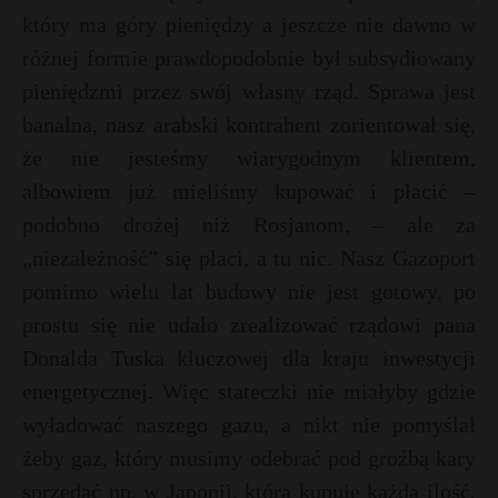
t
i
który ma góry pieniędzy a jeszcze nie dawno w
l
r
różnej formie prawdopodobnie był subsydiowany
pieniędzmi przez swój własny rząd. Sprawa jest
s
banalna, nasz arabski kontrahent zorientował się,
s
że nie jesteśmy wiarygodnym klientem,
albowiem już mieliśmy kupować i płacić –
podobno drożej niż Rosjanom, – ale za
„niezależność” się płaci, a tu nic. Nasz Gazoport
pomimo wielu lat budowy nie jest gotowy, po
prostu się nie udało zrealizować rządowi pana
Donalda Tuska kluczowej dla kraju inwestycji
energetycznej. Więc stateczki nie miałyby gdzie
wyładować naszego gazu, a nikt nie pomyślał
żeby gaz, który musimy odebrać pod groźbą kary
sprzedać np. w Japonii, która kupuje każdą ilość,