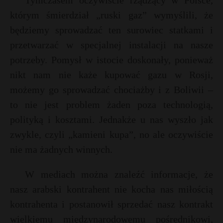
Tymczasem oczywiście rządzący w Polsce,
P
którym śmierdział „ruski gaz” wymyślili, że
będziemy sprowadzać ten surowiec statkami i
przetwarzać w specjalnej instalacji na nasze
potrzeby. Pomysł w istocie doskonały, ponieważ
E
nikt nam nie każe kupować gazu w Rosji,
możemy go sprowadzać chociażby i z Boliwii –
i
to nie jest problem żaden poza technologią,
l
polityką i kosztami. Jednakże u nas wyszło jak
zwykle, czyli „kamieni kupa”, no ale oczywiście
nie ma żadnych winnych.
W mediach można znaleźć informacje, że
nasz arabski kontrahent nie kocha nas miłością
E
kontrahenta i postanowił sprzedać nasz kontrakt
wielkiemu międzynarodowemu pośrednikowi,