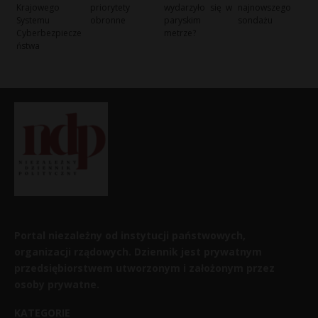
Krajowego
priorytety
wydarzyło się w
najnowszego
Systemu
obronne
paryskim
sondażu
Cyberbezpiecze
metrze?
ństwa
Portal niezależny od instytucji państwowych,
organizacji rządowych. Dziennik jest prywatnym
przedsiębiorstwem utworzonym i założonym przez
osoby prywatne.
KATEGORIE