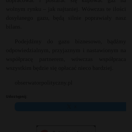
dopracować i postarać się kupować gaz na
wolnym rynku – jak najtaniej. Wówczas te ilości
dosyłanego gazu, będą silnie poprawiały nasz
bilans.
Podejdźmy do gazu biznesowo, bądźmy
odpowiedzialnym, przyjaznym i nastawionym na
współpracę partnerem, wówczas współpraca
wszystkim będzie się opłacać nieco bardziej.
obserwatorpolityczny.pl
Udostępnij:
X