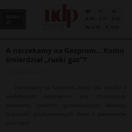
MENU
4.30
3.73
5.02
0.18
4.60
A narzekamy na Gazprom… Komu
śmierdział „ruski gaz”?
i
6 października, 2014
Narzekamy na Gazprom, który jak wynika z
l
wieloletnich kontraktów jest doskonałym
partnerem, pewnym, gwarantującym dostawy,
stabilność przekazywanych ilości i parametrów
oraz ceny.