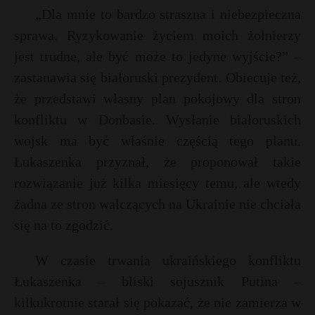
„Dla mnie to bardzo straszna i niebezpieczna
P
sprawa. Ryzykowanie życiem moich żołnierzy
jest trudne, ale być może to jedyne wyjście?” –
zastanawia się białoruski prezydent. Obiecuje też,
E
że przedstawi własny plan pokojowy dla stron
konfliktu w Donbasie. Wysłanie białoruskich
i
wojsk ma być właśnie częścią tego planu.
l
Łukaszenka przyznał, że proponował takie
rozwiązanie już kilka miesięcy temu, ale wtedy
żadna ze stron walczących na Ukrainie nie chciała
się na to zgodzić.
*
*
W czasie trwania ukraińskiego konfliktu
Łukaszenka – bliski sojusznik Putina –
kilkukrotnie starał się pokazać, że nie zamierza w