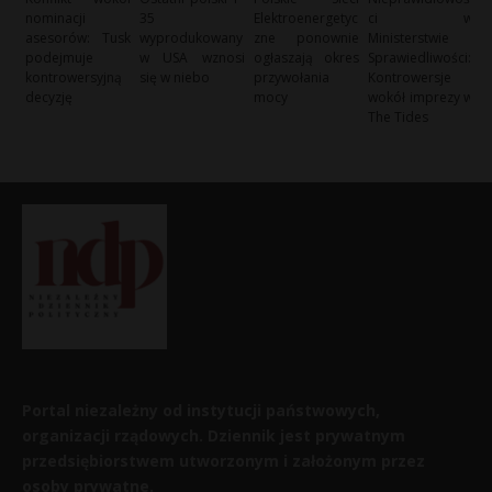
nominacji
35
Elektroenergetyc
ci w
asesorów: Tusk
wyprodukowany
zne ponownie
Ministerstwie
podejmuje
w USA wznosi
ogłaszają okres
Sprawiedliwości:
kontrowersyjną
się w niebo
przywołania
Kontrowersje
decyzję
mocy
wokół imprezy w
The Tides
Portal niezależny od instytucji państwowych,
organizacji rządowych. Dziennik jest prywatnym
przedsiębiorstwem utworzonym i założonym przez
osoby prywatne.