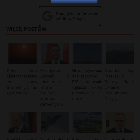
WIĘCEJ POSTÓW
Polskie Sieci
Przemysław
Nowe wyzwania
Szwedzki Sąd
Elektroenergetyc
Czarnek o
energetyczne:
Przekazuje
zne znów
konieczności
PSE ponownie
Zatarty Statek
interweniują na
reform i
ogłasza okres
Ukrainie:
rynku mocy
rozliczeń
przywołania
Przełomowa
podczas
mocy
Decyzja
konwencji PiS
Konflikt wokół
Ostatni polski F-
Polskie Sieci
Nieprawidłowoś