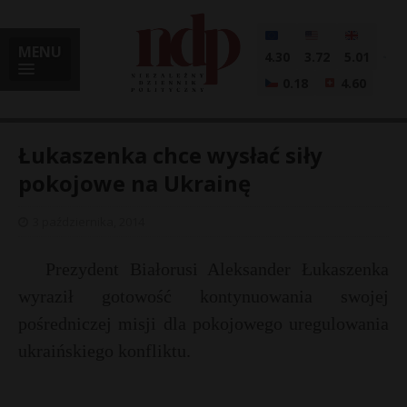
MENU
4.30
3.72
5.01
0.18
4.60
Łukaszenka chce wysłać siły
pokojowe na Ukrainę
i
3 października, 2014
Prezydent Białorusi Aleksander Łukaszenka
l
wyraził gotowość kontynuowania swojej
pośredniczej misji dla pokojowego uregulowania
ukraińskiego konfliktu.