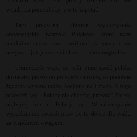
Polakom ziemi. Zaś polscy dziennikarze nie
P
wpadli na pomysł aby ją o to zapytać.
Pani prezydent chytrze wykorzystała
antyrosyjskie nastroje Polaków, które nasz
E
r
medialny mainstream chwilowo akceptuje i nie
nazywa – jak jeszcze niedawno – ciemnogrodem.
i
l
Tłumaczyła więc, że jeśli mniejszość polska
dostałaby prawo do polskich napisów, to podobne
t
żądania wysuną także Rosjanie na Litwie. A tego
r
przecież, wy – Polacy nie chcecie, prawda? Zatem
najlepiej niech Polacy na Wileńszczyźnie
wyrzekną się swoich praw bo to dobre dla walki
ze wspólnym wrogiem.