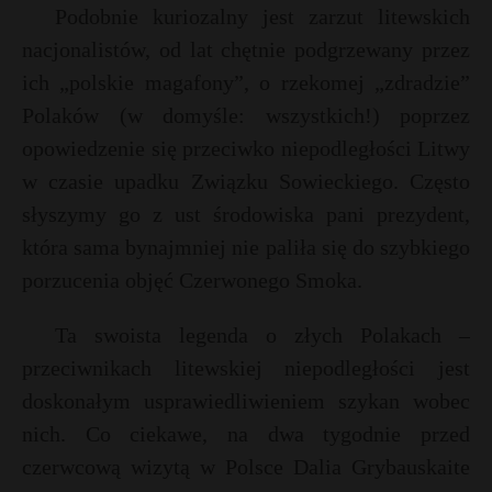
Podobnie kuriozalny jest zarzut litewskich
nacjonalistów, od lat chętnie podgrzewany przez
ich „polskie magafony”, o rzekomej „zdradzie”
Polaków (w domyśle: wszystkich!) poprzez
opowiedzenie się przeciwko niepodległości Litwy
w czasie upadku Związku Sowieckiego. Często
słyszymy go z ust środowiska pani prezydent,
która sama bynajmniej nie paliła się do szybkiego
porzucenia objęć Czerwonego Smoka.
Ta swoista legenda o złych Polakach –
przeciwnikach litewskiej niepodległości jest
doskonałym usprawiedliwieniem szykan wobec
nich. Co ciekawe, na dwa tygodnie przed
czerwcową wizytą w Polsce Dalia Grybauskaite