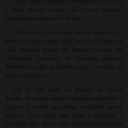
Takie typowo jałtańskie rozumowanie nie jest
t
u Dalii niczym nowym, ale zawsze przynosi
r
propagandową korzyść w Polsce.
s
Tymczasem rozwiązanie kwestii napisów jest
s
przecież bardzo proste: jeśli litewskie władze nie
chcą zmieniać prawa, aby Rosjanie na tym nie
skorzystali, wystarczy, że przestaną podawać
Polaków do sądu za polskie napisy i nasyłać na
nich komorników.
Od lat nikt jakoś nie podnosi na Litwie
krzyku, że są tam napisy w języku angielskim, a
ścigane z urzędu są czemuś wyłącznie nazwy
polskie. Przy czym nie tylko o tabliczki z
nazwami ulic, ale w ogóle jakiekolwiek polskie