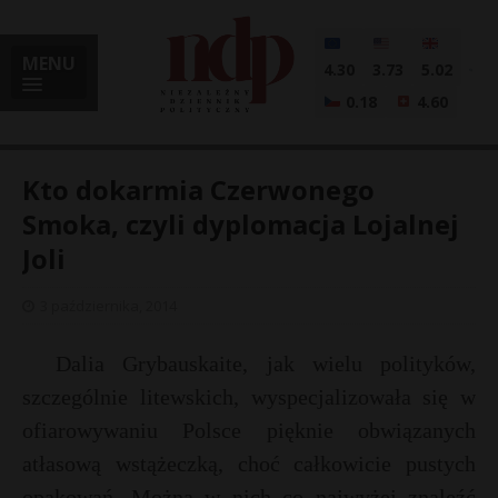
MENU
4.30
3.73
5.02
0.18
4.60
Kto dokarmia Czerwonego
Smoka, czyli dyplomacja Lojalnej
Joli
i
3 października, 2014
l
Dalia Grybauskaite, jak wielu polityków,
szczególnie litewskich, wyspecjalizowała się w
ofiarowywaniu Polsce pięknie obwiązanych
atłasową wstążeczką, choć całkowicie pustych
opakowań. Można w nich co najwyżej znaleźć