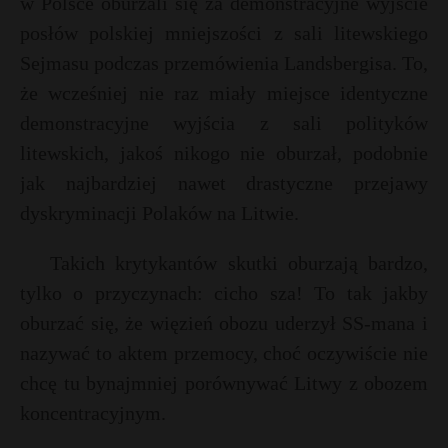
w Polsce oburzali się za demonstracyjne wyjście
posłów polskiej mniejszości z sali litewskiego
Sejmasu podczas przemówienia Landsbergisa. To,
że wcześniej nie raz miały miejsce identyczne
demonstracyjne wyjścia z sali polityków
litewskich, jakoś nikogo nie oburzał, podobnie
jak najbardziej nawet drastyczne przejawy
dyskryminacji Polaków na Litwie.
Takich krytykantów skutki oburzają bardzo,
tylko o przyczynach: cicho sza! To tak jakby
oburzać się, że więzień obozu uderzył SS-mana i
nazywać to aktem przemocy, choć oczywiście nie
chcę tu bynajmniej porównywać Litwy z obozem
koncentracyjnym.