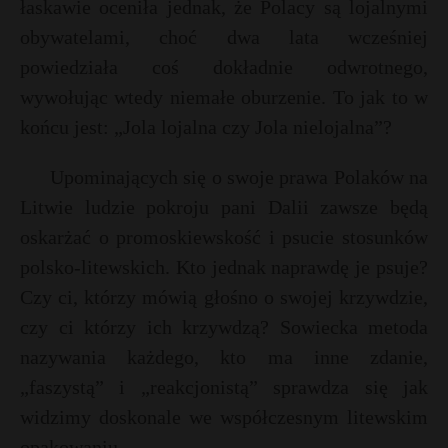
łaskawie oceniła jednak, że Polacy są lojalnymi
obywatelami, choć dwa lata wcześniej
powiedziała coś dokładnie odwrotnego,
wywołując wtedy niemałe oburzenie. To jak to w
końcu jest: „Jola lojalna czy Jola nielojalna”?
Upominających się o swoje prawa Polaków na
Litwie ludzie pokroju pani Dalii zawsze będą
oskarżać o promoskiewskość i psucie stosunków
polsko-litewskich. Kto jednak naprawdę je psuje?
Czy ci, którzy mówią głośno o swojej krzywdzie,
czy ci którzy ich krzywdzą? Sowiecka metoda
nazywania każdego, kto ma inne zdanie,
„faszystą” i „reakcjonistą” sprawdza się jak
widzimy doskonale we współczesnym litewskim
opakowaniu.