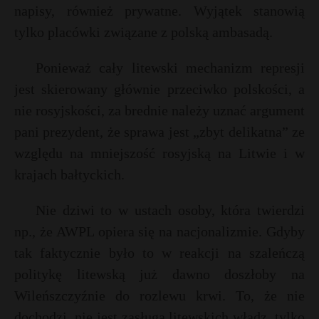
napisy, również prywatne. Wyjątek stanowią
tylko placówki związane z polską ambasadą.
Ponieważ cały litewski mechanizm represji
jest skierowany głównie przeciwko polskości, a
nie rosyjskości, za brednie należy uznać argument
pani prezydent, że sprawa jest „zbyt delikatna” ze
względu na mniejszość rosyjską na Litwie i w
krajach bałtyckich.
Nie dziwi to w ustach osoby, która twierdzi
np., że AWPL opiera się na nacjonalizmie. Gdyby
tak faktycznie było to w reakcji na szaleńczą
politykę litewską już dawno doszłoby na
Wileńszczyźnie do rozlewu krwi. To, że nie
dochodzi, nie jest zasługą litewskich władz, tylko