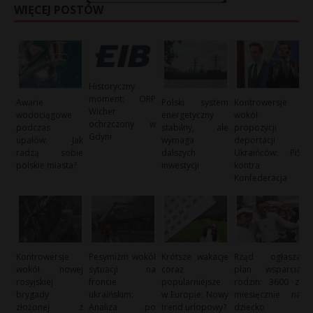
WIĘCEJ POSTÓW
Historyczny
moment: ORP
Awarie
Polski system
Kontrowersje
Wicher
wodociągowe
energetyczny
wokół
ochrzczony w
podczas
stabilny, ale
propozycji
Gdyni
upałów: Jak
wymaga
deportacji
radzą sobie
dalszych
Ukraińców: PiS
polskie miasta?
inwestycji
kontra
Konfederacja
Kontrowersje
Pesymizm wokół
Krótsze wakacje
Rząd ogłasza
wokół nowej
sytuacji na
coraz
plan wsparcia
rosyjskiej
froncie
popularniejsze
rodzin: 3600 zł
brygady
ukraińskim:
w Europie: Nowy
miesięcznie na
złożonej z
Analiza po
trend urlopowy?
dziecko