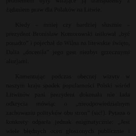
problemem były witające ją transparenty z
żądaniem praw dla Polaków na Litwie.
Kiedy – mniej czy bardziej słusznie –
prezydent Bronisław Komorowski usiłował „być
ponadto” i pojechał do Wilna na litewskie święto,
Dalia „doceniła” jego gest niezbyt grzecznymi
aluzjami.
Komentując podczas obecnej wizyty w
naszym kraju spadek popularności Polski wśród
Litwinów pani prezydent dokonała nie lada
odkrycia mówiąc o „nieodpowiedzialnym
zachowaniu polityków obu stron” (sic!). Pytana o
konkrety odparła jednak enigmatycznie: „Jest
wiele błędnych ocen głoszonych publicznie i