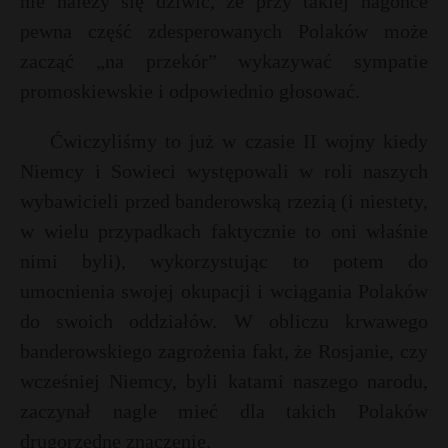
nie należy się dziwić, że przy takiej nagonce
pewna część zdesperowanych Polaków może
zacząć „na przekór” wykazywać sympatie
promoskiewskie i odpowiednio głosować.
Ćwiczyliśmy to już w czasie II wojny kiedy
Niemcy i Sowieci występowali w roli naszych
wybawicieli przed banderowską rzezią (i niestety,
w wielu przypadkach faktycznie to oni właśnie
nimi byli), wykorzystując to potem do
umocnienia swojej okupacji i wciągania Polaków
do swoich oddziałów. W obliczu krwawego
banderowskiego zagrożenia fakt, że Rosjanie, czy
wcześniej Niemcy, byli katami naszego narodu,
zaczynał nagle mieć dla takich Polaków
drugorzędne znaczenie.