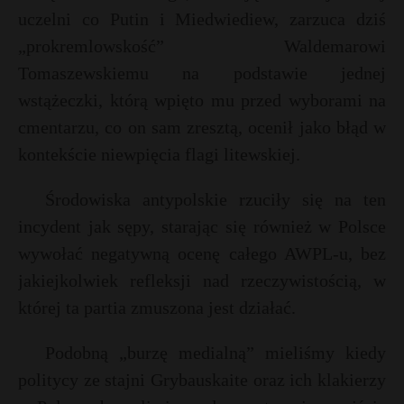
uczelni co Putin i Miedwiediew, zarzuca dziś
„prokremlowskość” Waldemarowi
Tomaszewskiemu na podstawie jednej
wstążeczki, którą wpięto mu przed wyborami na
cmentarzu, co on sam zresztą, ocenił jako błąd w
kontekście niewpięcia flagi litewskiej.
Środowiska antypolskie rzuciły się na ten
incydent jak sępy, starając się również w Polsce
wywołać negatywną ocenę całego AWPL-u, bez
jakiejkolwiek refleksji nad rzeczywistością, w
której ta partia zmuszona jest działać.
Podobną „burzę medialną” mieliśmy kiedy
politycy ze stajni Grybauskaite oraz ich klakierzy