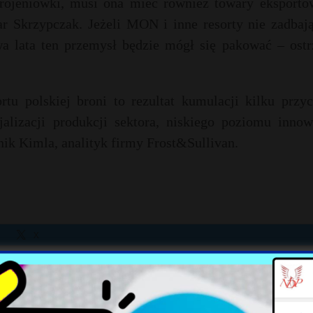
zbrojeniówki, musi ona mieć również towary eksporto
Skrzypczak. Jeżeli MON i inne resorty nie zadbają
wa lata ten przemysł będzie mógł się pakować – ostr
tu polskiej broni to rezultat kumulacji kilku przyc
alizacji produkcji sektora, niskiego poziomu innowa
ik Kimla, analityk firmy Frost&Sullivan.
X