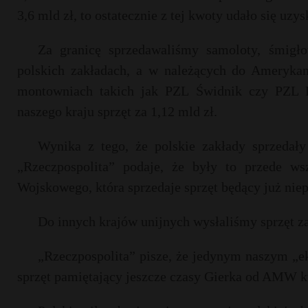
3,6 mld zł, to ostatecznie z tej kwoty udało się uz
Za granicę sprzedawaliśmy samoloty, śmigło
polskich zakładach, a w należących do Ameryka
montowniach takich jak PZL Świdnik czy PZL 
naszego kraju sprzęt za 1,12 mld zł.
Wynika z tego, że polskie zakłady sprzedał
„Rzeczpospolita” podaje, że były to przede w
Wojskowego, która sprzedaje sprzęt będący już nie
Do innych krajów unijnych wysłaliśmy sprzęt za
„Rzeczpospolita” pisze, że jedynym naszym „
sprzęt pamiętający jeszcze czasy Gierka od AMW kup