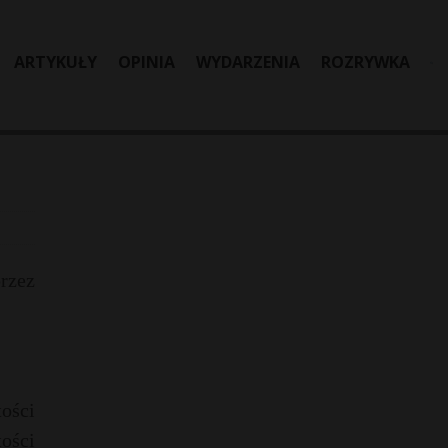
ARTYKUŁY
OPINIA
WYDARZENIA
ROZRYWKA
rzez
tości
tości