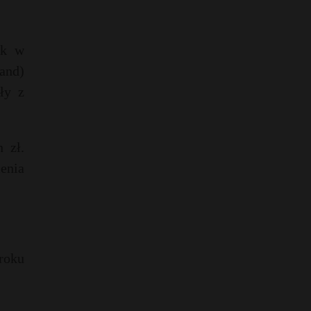
ak w
and)
ły z
 zł.
enia
roku