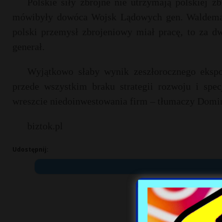
Polskie siły zbrojne nie utrzymają polskiej 
mówibyły dowóca Wojsk Lądowych gen. Waldemar 
polski przemysł zbrojeniowy miał pracę, to za d
generał.
Wyjątkowo słaby wynik zeszłorocznego ekspor
przede wszystkim braku strategii rozwoju i specj
wreszcie niedoinwestowania firm – tłumaczy Domin
biztok.pl
Udostępnij: