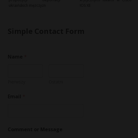
ukraińskich mężczyzn
IOS XE
Simple Contact Form
N
Name
*
a
m
e
C
o
Pierwszy
Ostatni
m
m
Email
*
e
n
t
M
e
s
Comment or Message
s