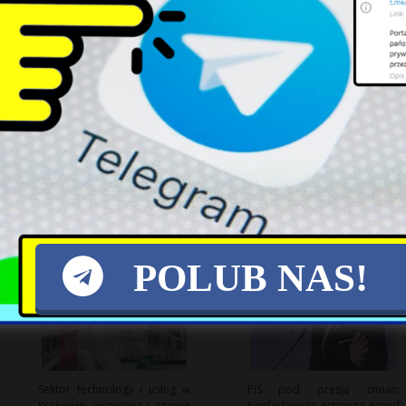
Pożar w Rafinerii Slovnaft:
Letnie Refleksje: Symbolika
Gęsty Dym nad Bratysławą
Zwierząt w Miejskiej
Przestrzeni
POLUB NAS!
Sektor technologii i usług w
PiS pod presją zmian:
Krakowie: wyzwania i szanse
Konfederacja ostrzega przed