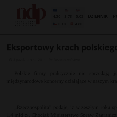
DZIENNIK
P
4.30
3.73
5.02
0.18
4.60
Eksportowy krach polskieg
3 października, 2014
Bezpieczeństwo
Polskie firmy praktycznie nie sprzedają 
międzynarodowe koncerny działające w naszym kra
„Rzeczpospolita” podaje, iż w zeszłym roku sp
1,4 mld zł. Chociaż Ministerstwo Spraw Zagraniczn