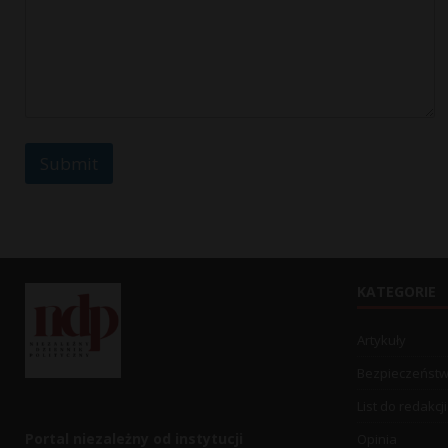
a
g
e
Submit
KATEGORIE
Artykuły
Bezpieczeńst
List do redakcji
Portal niezależny od instytucji
Opinia