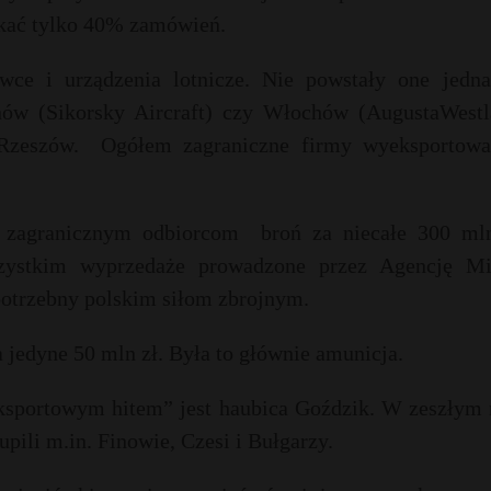
yskać tylko 40% zamówień.
wce i urządzenia lotnicze. Nie powstały one jedn
nów (Sikorsky Aircraft) czy Włochów (AugustaWestl
Rzeszów.
Ogółem zagraniczne firmy wyeksportowa
y zagranicznym odbiorcom
broń za niecałe 300 mln
szystkim wyprzedaże prowadzone przez Agencję Mi
potrzebny polskim siłom zbrojnym.
 jedyne 50 mln zł. Była to głównie amunicja.
eksportowym hitem” jest haubica Goździk. W zeszłym 
ili m.in. Finowie, Czesi i Bułgarzy.