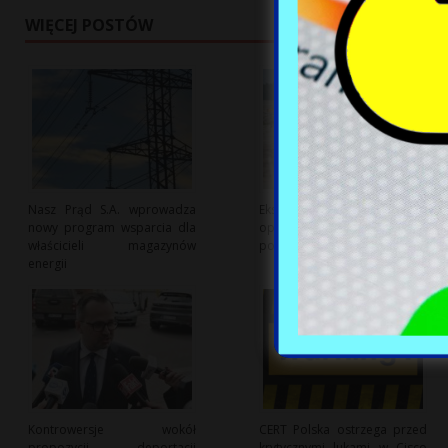
WIĘCEJ POSTÓW
Nasz Prąd S.A. wprowadza
Ekspert alarmuje: Ryzyko
nowy program wsparcia dla
opóźnień przy budowie
właścicieli magazynów
polskiej elektrowni jądrowej
energii
Kontrowersje wokół
CERT Polska ostrzega przed
propozycji deportacji
krytycznymi lukami w Cisco