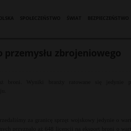
OLSKA
SPOŁECZEŃSTWO
ŚWIAT
BEZPIECZEŃSTWO
o przemysłu zbrojeniowego
już broni. Wyniki branży ratowane się jedynie p
ju.
rzedaliśmy za granicę sprzęt wojskowy jedynie o war
ych przyznało aż 648 licencji na eksport broni o war