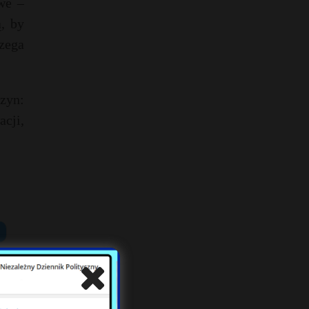
we –
, by
zega
zyn:
cji,