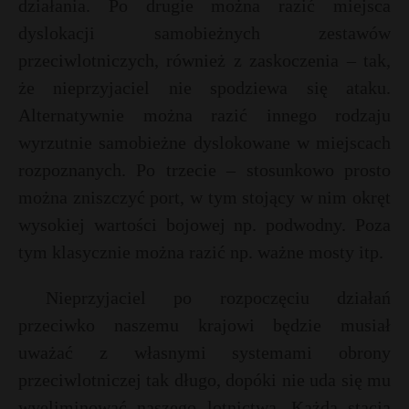
działania. Po drugie można razić miejsca
dyslokacji samobieżnych zestawów
przeciwlotniczych, również z zaskoczenia – tak,
że nieprzyjaciel nie spodziewa się ataku.
Alternatywnie można razić innego rodzaju
wyrzutnie samobieżne dyslokowane w miejscach
rozpoznanych. Po trzecie – stosunkowo prosto
można zniszczyć port, w tym stojący w nim okręt
wysokiej wartości bojowej np. podwodny. Poza
tym klasycznie można razić np. ważne mosty itp.
Nieprzyjaciel po rozpoczęciu działań
przeciwko naszemu krajowi będzie musiał
uważać z własnymi systemami obrony
przeciwlotniczej tak długo, dopóki nie uda się mu
wyeliminować naszego lotnictwa. Każda stacja