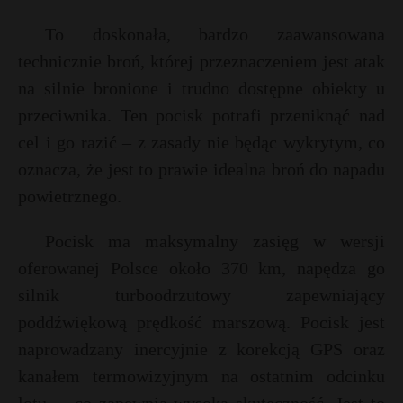
To doskonała, bardzo zaawansowana
technicznie broń, której przeznaczeniem jest atak
na silnie bronione i trudno dostępne obiekty u
przeciwnika. Ten pocisk potrafi przeniknąć nad
cel i go razić – z zasady nie będąc wykrytym, co
oznacza, że jest to prawie idealna broń do napadu
powietrznego.
Pocisk ma maksymalny zasięg w wersji
oferowanej Polsce około 370 km, napędza go
silnik turboodrzutowy zapewniający
poddźwiękową prędkość marszową. Pocisk jest
naprowadzany inercyjnie z korekcją GPS oraz
kanałem termowizyjnym na ostatnim odcinku