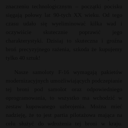
t
znaczeniu technologicznym – początki pocisku
r
sięgają połowy lat 90-tych XX wieku. Od tego
czasu udało się wyeliminować kilka wad i
E
s
oczywiście skutecznie poprawić jego
s
i
charakterystyki. Dzisiaj to skuteczna i groźna
l
broń precyzyjnego rażenia, szkoda że kupujemy
tylko 40 sztuk!
Nasze samoloty F-16 wymagają pakietów
modernizacyjnych umożliwiających podczepianie
tej broni pod samolot oraz odpowiedniego
oprogramowania, to wszystko ma wchodzić w
zestaw kupowanego uzbrojenia. Można mieć
nadzieję, że to jest partia pilotażowa mająca na
celu służyć do wdrożenia tej broni w kraju.