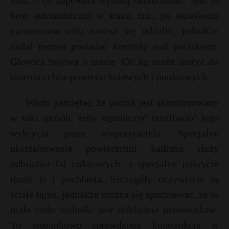
lotu, – co zapewnia wysoką skuteczność. Jest to
P
broń autonomiczna w ataku, tzn., po określeniu
parametrów celu można się oddalić, jednakże
nadal można posiadać kontrolę nad pociskiem.
Głowica bojowa o masie 450 kg może służyć do
E
rażenia celów powierzchniowych i punktowych.
i
Warto pamiętać, że pocisk jest skonstruowany
l
w taki sposób, żeby ograniczyć możliwość jego
wykrycia przez nieprzyjaciela. Specjalne
ukształtowanie powierzchni kadłuba służy
odbijaniu fal radarowych, a specjalne pokrycie
tłumi je i pochłania. Szczegóły oczywiście są
s
s
ściśle tajne, jednakże można się spodziewać, że to
małe cudo techniki jest dokładnie przemyślane.
To stosunkowo sprawdzona konstrukcja w