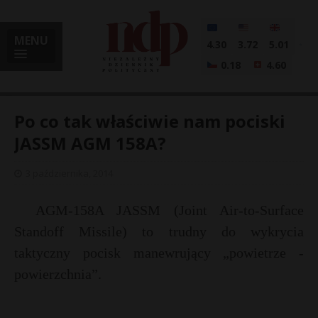
MENU
4.30
3.72
5.01
0.18
4.60
Po co tak właściwie nam pociski
JASSM AGM 158A?
i
3 października, 2014
AGM-158A JASSM (Joint Air-to-Surface
l
Standoff Missile) to trudny do wykrycia
taktyczny pocisk manewrujący „powietrze -
powierzchnia”.