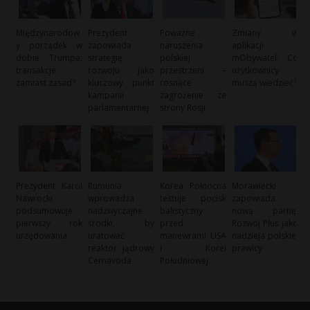
Międzynarodow
Prezydent
Poważne
Zmiany w
y porządek w
zapowiada
naruszenia
aplikacji
dobie Trumpa:
strategię
polskiej
mObywatel: Co
transakcje
rozwoju jako
przestrzeni –
użytkownicy
zamiast zasad?
kluczowy punkt
rosnące
muszą wiedzieć?
kampanii
zagrożenie ze
parlamentarnej
strony Rosji
Prezydent Karol
Rumunia
Korea Północna
Morawiecki
Nawrocki
wprowadza
testuje pocisk
zapowiada
podsumowuje
nadzwyczajne
balistyczny
nową partię:
pierwszy rok
środki, by
przed
Rozwój Plus jako
urzędowania
uratować
manewrami USA
nadzieja polskiej
reaktor jądrowy
i Korei
prawicy
Cernavoda
Południowej