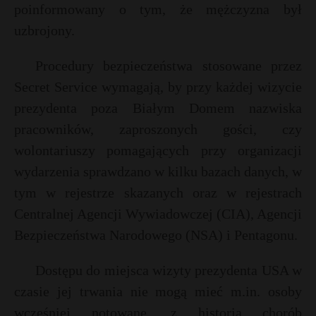
t
poinformowany o tym, że mężczyzna był
r
uzbrojony.
Procedury bezpieczeństwa stosowane przez
s
s
Secret Service wymagają, by przy każdej wizycie
prezydenta poza Białym Domem nazwiska
pracowników, zaproszonych gości, czy
wolontariuszy pomagających przy organizacji
wydarzenia sprawdzano w kilku bazach danych, w
tym w rejestrze skazanych oraz w rejestrach
Centralnej Agencji Wywiadowczej (CIA), Agencji
Bezpieczeństwa Narodowego (NSA) i Pentagonu.
Dostępu do miejsca wizyty prezydenta USA w
czasie jej trwania nie mogą mieć m.in. osoby
wcześniej notowane, z historią chorób