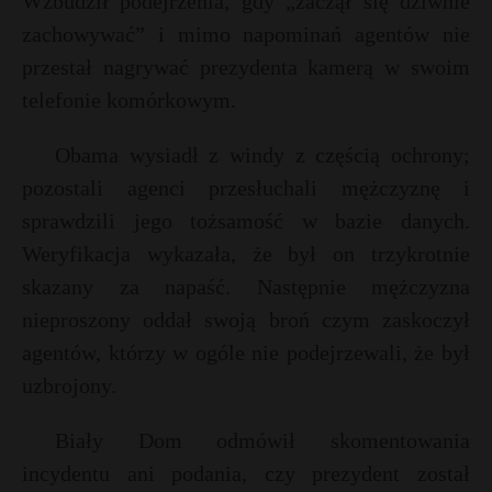
Wzbudził podejrzenia, gdy „zaczął się dziwnie
P
zachowywać” i mimo napominań agentów nie
przestał nagrywać prezydenta kamerą w swoim
telefonie komórkowym.
E
r
Obama wysiadł z windy z częścią ochrony;
pozostali agenci przesłuchali mężczyznę i
i
sprawdzili jego tożsamość w bazie danych.
l
Weryfikacja wykazała, że był on trzykrotnie
skazany za napaść. Następnie mężczyzna
t
nieproszony oddał swoją broń czym zaskoczył
agentów, którzy w ogóle nie podejrzewali, że był
uzbrojony.
Biały Dom odmówił skomentowania
incydentu ani podania, czy prezydent został