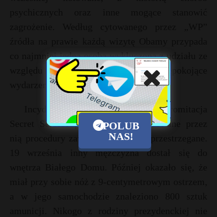
psychicznych oraz inne mogące stanowić
zagrożenie. Według cytowanego przez „WP”
źródła na prawie każdą wizytę Obamy przypada
co najmniej jedna osoba wykluczona z udziału ze
względu na wykryte w jej przeszłości niepokojące
wydarzenia.
Incydent w Atlancie to kolejna kompromitacja
Secret Service pokazująca, że stosowane przez
POLUB
NAS!
nią procedury zawodzą lub nie są przestrzegane.
19 września inny mężczyzna dostał się do
wnętrza Białego Domu. Później okazało się, że
miał przy sobie nóż z 9-centymetrowym ostrzem,
a w jego samochodzie znaleziono 800 sztuk
amunicji. Nikogo z rodziny prezydenckiej nie