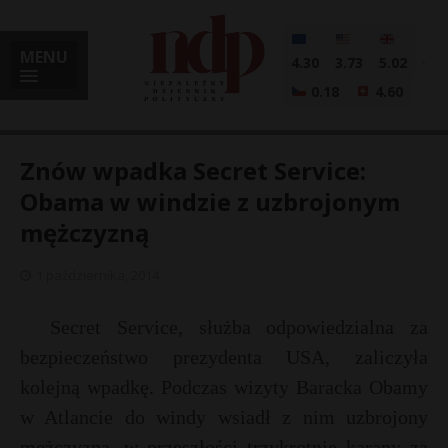
MENU
4.30
3.73
5.02
0.18
4.60
Znów wpadka Secret Service:
Obama w windzie z uzbrojonym
mężczyzną
i
1 października, 2014
l
Secret Service, służba odpowiedzialna za
bezpieczeństwo prezydenta USA, zaliczyła
kolejną wpadkę. Podczas wizyty Baracka Obamy
w Atlancie do windy wsiadł z nim uzbrojony
mężczyzna, w przeszłości trzykrotnie karany za