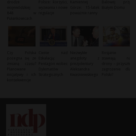
drodze
Polsce: korzyści,
Kamiennej
Balowej przy
wojewódzkiej
wyzwania i nowe
Górze: 15-latek
Białym Domu
848 w
regulacje
poważnie ranny
Pułankowicach
Czy Polska
Cienie nad
Niezwykłe
Rosjanie
pożegna się ze
Eskalacją:
anegdoty z
stawiają na
zmianą czasu?
Pentagon wobec
prezydentury
drony – przyszłe
Planowane
Dylematów
Aleksandra
zagrożenie dla
inicjatywy i ich
Strategicznych
Kwaśniewskiego
Polski?
konsekwencje