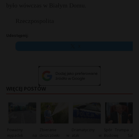
było wówczas w Białym Domu.
Rzeczpospolita
Udostępnij:
X
WIĘCEJ POSTÓW
Poważny
Zbieranie
Dramatyczny
Spór Trumpa o
wypadek na
deszczówki w
atak w
Budowę Sali