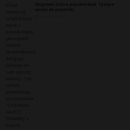
Zbigniew Ziobro popełnił błąd. Tysiące
spraw do powtórki
2 sierpnia, 2021
s
s