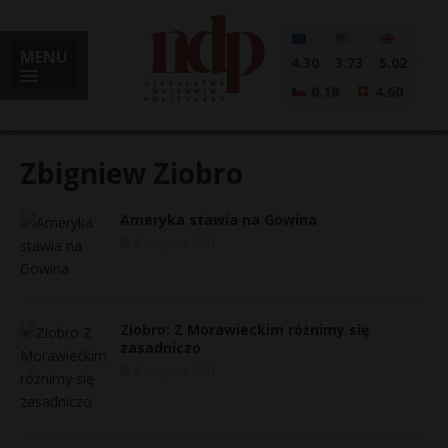
MENU
4.30
3.73
5.02
0.18
4.60
Zbigniew Ziobro
Ameryka stawia na Gowina
i
9 sierpnia, 2021
l
Ziobro: Z Morawieckim różnimy się
zasadniczo
6 sierpnia, 2021