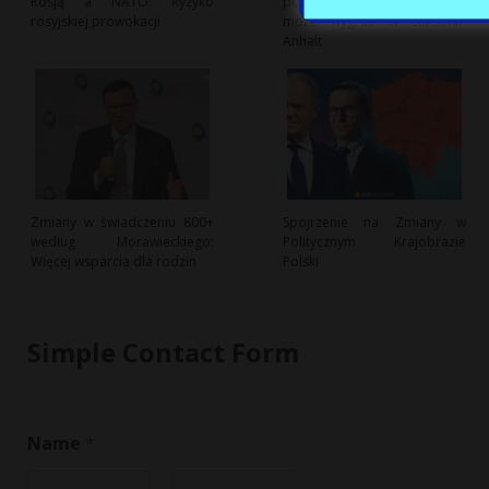
Rosją a NATO: Ryzyko
politycznym przełomem? AfD
rosyjskiej prowokacji
może wygrać w Saksonii-
Anhalt
Zmiany w świadczeniu 800+
Spojrzenie na Zmiany w
według Morawieckiego:
Politycznym Krajobrazie
Więcej wsparcia dla rodzin
Polski
Simple Contact Form
Name
*