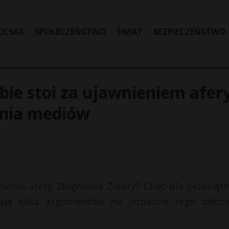
OLSKA
SPOŁECZEŃSTWO
ŚWIAT
BEZPIECZEŃSTWO
ie stoi za ujawnieniem afer
enia mediów
enia afery Zbigniewa Ziobry? Choć dla przecięt
ają kilka argumentów na poparcie tego założe