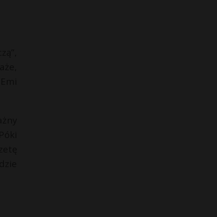
zą”,
aże,
 Emi
ażny
Póki
zetę
dzie