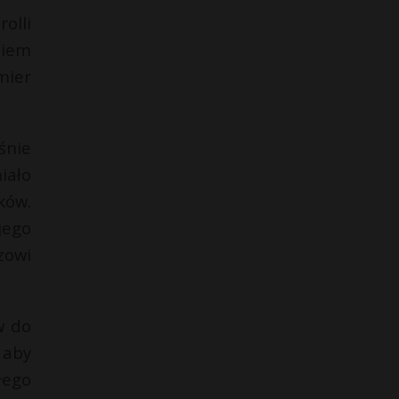
olli
niem
mier
śnie
iało
ków.
jego
zowi
w do
 aby
łego