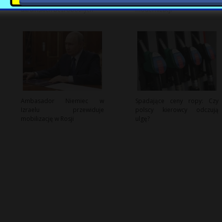
deportacyjne PiS wobec
Ukrainie cztery MiG-29 po
ukraińskich bezrobotnych
modernizacji
Ambasador Niemiec w
Spadające ceny ropy: Czy
Izraelu przewiduje
polscy kierowcy odczują
mobilizację w Rosji
ulgę?