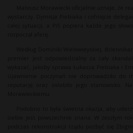
Mateusz Morawiecki oficjalnie uznaje, że re
wystarczy. Dymisja Piebiaka i cofnięcie deleg
całej sytuacji, a PiS popiera każde jego słow
rozpoczął aferę.
Według Dominiki Wielowieyskiej, dziennikark
premier jest odpowiedzialny za cały skanda
wykazać, jakoby sprawa Łukasza Piebiaka i E
Ujawnienie poczynań nie doprowadziło do d
reputację oraz osłabiło jego stanowisko. N
Morawieckiemu.
Podobno to była świetna okazja, aby uderz
siebie jest powszechnie znana. W zeszłym ro
podczas rekonstrukcji rządu pozbyć się Zbigni