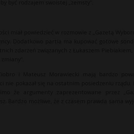
aby być rodzajem swoistej „zemsty”.
wości miał powiedzieć w rozmowie z „Gazetą Wyborc
zjemcy. Dodatkowo partia ma kupować gotowe sond
tnich zdarzeń związanych z Łukaszem Piebiakiem,
 zmiany”.
iobro i Mateusz Morawiecki mają bardzo pow
ci nie pokazał się na ostatnim posiedzeniu rządu. 
mimo że argumenty zaprezentowane przez „Ga
usz. Bardzo możliwe, że z czasem prawda sama wyj