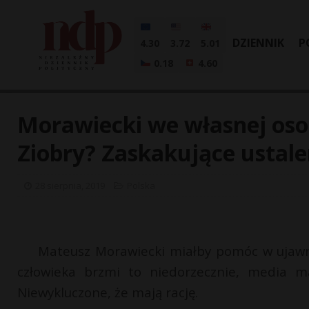
DZIENNIK
P
4.30
3.72
5.01
0.18
4.60
Morawiecki we własnej osob
Ziobry? Zaskakujące ustal
28 sierpnia, 2019
Polska
Mateusz Morawiecki miałby pomóc w ujawni
człowieka brzmi to niedorzecznie, media m
Niewykluczone, że mają rację.