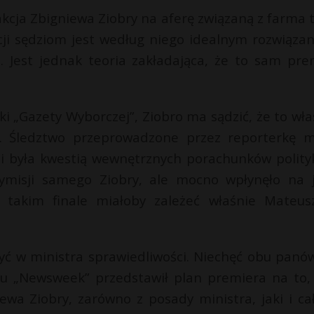
akcja Zbigniewa Ziobry na aferę związaną z farma tr
acji sędziom jest według niego idealnym rozwiąza
o. Jest jednak teoria zakładająca, że to sam pre
i „Gazety Wyborczej”, Ziobro ma sądzić, że to wła
l. Śledztwo przeprowadzone przez reporterkę m
mi była kwestią wewnętrznych porachunków polity
ymisji samego Ziobry, ale mocno wpłynęło na 
a takim finale miałoby zależeć właśnie Mateus
yć w ministra sprawiedliwości. Niechęć obu panó
ku „Newsweek” przedstawił plan premiera na to,
ewa Ziobry, zarówno z posady ministra, jaki i ca