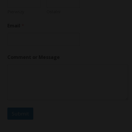
Pierwszy
Ostatni
Email
*
o
Comment or Message
r
*
o
r
Submit