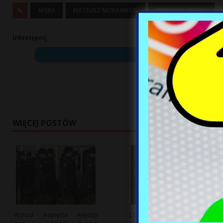
AFERA
MATEUSZ MORAWIECKI
ZBIGNIEW ZIOBRO
Udostępnij:
WIĘCEJ POSTÓW
Wzrost napięcia między
Czy Niemcy stoją przed