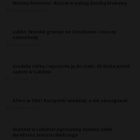
Marszu Równości. Rzucał w policję kostką brukową
24 października, 2018
Lublin: Wandal grasuje na Czechowie i niszczy
samochody
10 września, 2018
Urodziła córkę i wyrzuciła ją do rzeki. 23-latka przed
sądem w Lublinie
5 września, 2018
Afera w CBA? Kaczyński wiedział, a nie zareagował
25 kwietnia, 2018
Skandal w Lublinie! Agresywny klawisz pobił
dyrektora aresztu śledczego