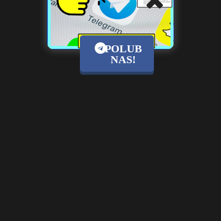
t
r
POLUB
s
s
NAS!