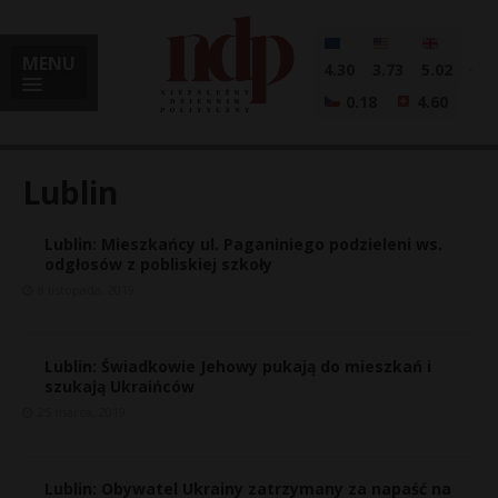
MENU
4.30
3.73
5.02
0.18
4.60
Lublin
Lublin: Mieszkańcy ul. Paganiniego podzieleni ws.
i
odgłosów z pobliskiej szkoły
8 listopada, 2019
l
Lublin: Świadkowie Jehowy pukają do mieszkań i
szukają Ukraińców
25 marca, 2019
Lublin: Obywatel Ukrainy zatrzymany za napaść na