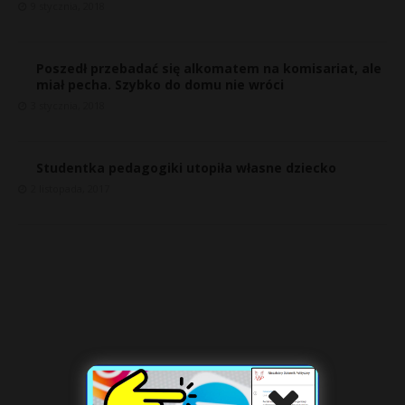
9 stycznia, 2018
P
Poszedł przebadać się alkomatem na komisariat, ale
miał pecha. Szybko do domu nie wróci
3 stycznia, 2018
E
Studentka pedagogiki utopiła własne dziecko
i
l
2 listopada, 2017
s
s
E
i
l