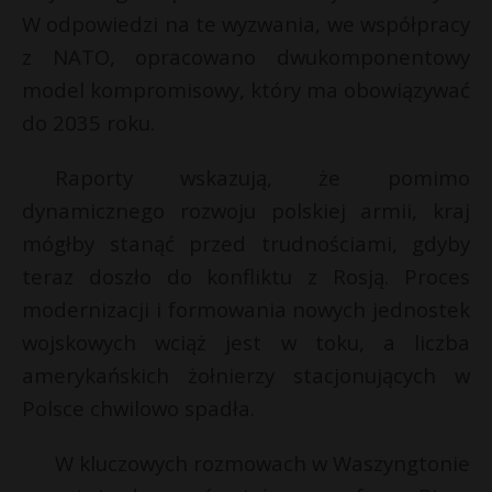
t
W odpowiedzi na te wyzwania, we współpracy
r
z NATO, opracowano dwukomponentowy
model kompromisowy, który ma obowiązywać
s
do 2035 roku.
s
Raporty wskazują, że pomimo
dynamicznego rozwoju polskiej armii, kraj
mógłby stanąć przed trudnościami, gdyby
teraz doszło do konfliktu z Rosją. Proces
modernizacji i formowania nowych jednostek
wojskowych wciąż jest w toku, a liczba
amerykańskich żołnierzy stacjonujących w
Polsce chwilowo spadła.
W kluczowych rozmowach w Waszyngtonie