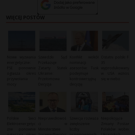
WIĘCEJ POSTÓW
Nowe wyzwania
Szwedzki Sąd
Konflikt wokół
Ostatni polski F-
energetyczne:
Przekazuje
nominacji
35
PSE ponownie
Zatarty Statek
asesorów: Tusk
wyprodukowany
ogłasza okres
Ukrainie:
podejmuje
w USA wznosi
przywołania
Przełomowa
kontrowersyjną
się w niebo
mocy
Decyzja
decyzję
Polskie Sieci
Nieprawidłowoś
Szwecja rozważa
Niepokojące
Elektroenergetyc
ci w
zwiększenie
Zmiany Postaw
zne ponownie
Ministerstwie
liczby
Polaków wobec
ogłaszają okres
Sprawiedliwości:
przyjmowanych
Ukraińskich