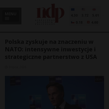
MENU
4.30
3.72
5.01
0.18
4.60
Polska zyskuje na znaczeniu w
NATO: intensywne inwestycje i
strategiczne partnerstwo z USA
i
8 lipca, 2026
l