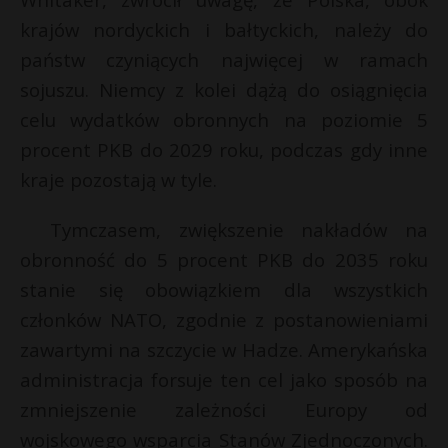
P
krajów nordyckich i bałtyckich, należy do
państw czyniących najwięcej w ramach
sojuszu. Niemcy z kolei dążą do osiągnięcia
celu wydatków obronnych na poziomie 5
E
procent PKB do 2029 roku, podczas gdy inne
s
s
kraje pozostają w tyle.
i
l
Tymczasem, zwiększenie nakładów na
E
obronność do 5 procent PKB do 2035 roku
stanie się obowiązkiem dla wszystkich
i
członków NATO, zgodnie z postanowieniami
l
*
zawartymi na szczycie w Hadze. Amerykańska
administracja forsuje ten cel jako sposób na
zmniejszenie zależności Europy od
wojskowego wsparcia Stanów Zjednoczonych.