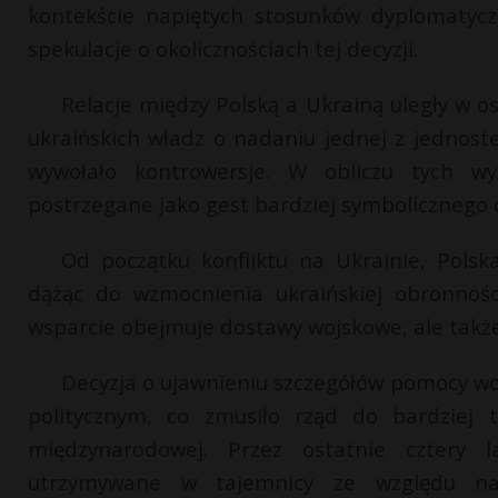
kontekście napiętych stosunków dyplomatyc
spekulacje o okolicznościach tej decyzji.
Relacje między Polską a Ukrainą uległy w os
ukraińskich władz o nadaniu jednej z jednos
wywołało kontrowersje. W obliczu tych w
postrzegane jako gest bardziej symbolicznego 
Od początku konfliktu na Ukrainie, Pols
dążąc do wzmocnienia ukraińskiej obronnośc
wsparcie obejmuje dostawy wojskowe, ale także
Decyzja o ujawnieniu szczegółów pomocy woj
politycznym, co zmusiło rząd do bardziej 
międzynarodowej. Przez ostatnie cztery la
utrzymywane w tajemnicy ze względu na p