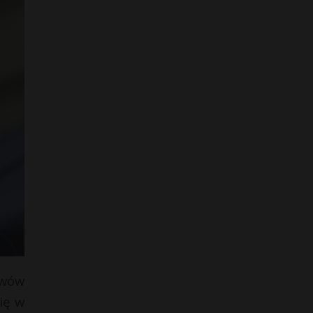
awów
ię w