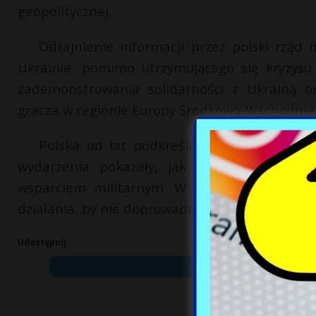
geopolitycznej.
Odtajnienie informacji przez polski rząd
Ukrainie, pomimo utrzymującego się kryzys
zademonstrowania solidarności z Ukrainą o
gracza w regionie Europy Środkowo-Wschodniej
Polska od lat podkreśla znaczenie Ukraiń
wydarzenia pokazały, jak delikatna jest 
wsparciem militarnym. W obliczu rosnących 
działania, by nie doprowadzić do dalszych niep
Udostępnij: