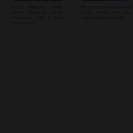
Korea Północna testuje
Morawiecki zapowiada nową
pocisk balistyczny przed
partię: Rozwój Plus jako
manewrami USA i Korei
nadzieja polskiej prawicy
Południowej