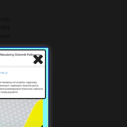
nego
róbą
wego
tnie
lnym
woje