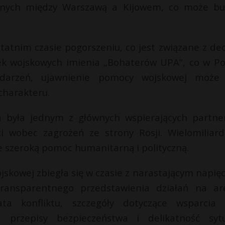
znych między Warszawą a Kijowem, co może bu
tatnim czasie pogorszeniu, co jest związane z dec
tek wojskowych imienia „Bohaterów UPA”, co w Po
ydarzeń, ujawnienie pomocy wojskowej może
charakteru.
ka była jednym z głównych wspierających partne
i wobec zagrożeń ze strony Rosji. Wielomiliar
 szeroką pomoc humanitarną i polityczną.
skowej zbiegła się w czasie z narastającym napię
transparentnego przedstawienia działań na ar
ta konfliktu, szczegóły dotyczące wsparcia 
rzepisy bezpieczeństwa i delikatność sytu