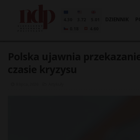
DZIENNIK
P
4.30
3.72
5.01
0.18
4.60
Polska ujawnia przekazani
czasie kryzysu
8 lipca, 2026
Artykuły