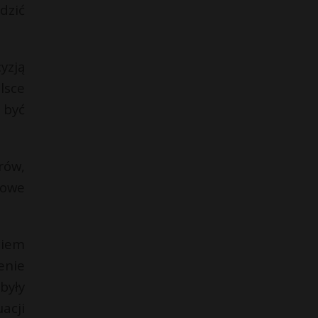
dzić
yzją
lsce
 być
rów,
dowe
ciem
enie
były
acji