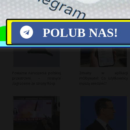
POLUB NAS!
Poważne naruszenia polskiej
Zmiany w aplikacji
przestrzeni – rosnące
mObywatel: Co użytkownicy
zagrożenie ze strony Rosji
muszą wiedzieć?