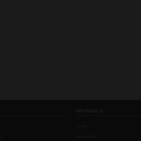
INFORMACJA
O nas
wo
Regulamin