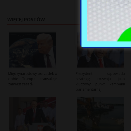
WIĘCEJ POSTÓW
Międzynarodowy porządek w
Prezydent zapowiada
dobie Trumpa: transakcje
strategię rozwoju jako
zamiast zasad?
kluczowy punkt kampanii
parlamentarnej