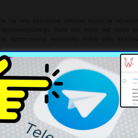
 ma na celu pokazanie zakresu wsparcia udzielo
u dyplomatycznego. Ruch ten może być także p
raz wzmocnienia wizerunku Polski jako kluczo
.
ców jako strategicznych partnerów, jednak osta
równowaga między politycznymi gestami a rea
napięć, Warszawa stara się więc balansować s
orozumień w relacjach z Kijowem.
X