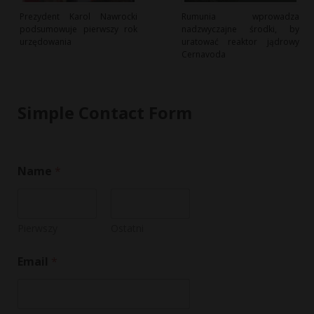
Prezydent Karol Nawrocki
Rumunia wprowadza
podsumowuje pierwszy rok
nadzwyczajne środki, by
urzędowania
uratować reaktor jądrowy
Cernavoda
Simple Contact Form
Name
*
Pierwszy
Ostatni
*
Email
*
M
e
s
s