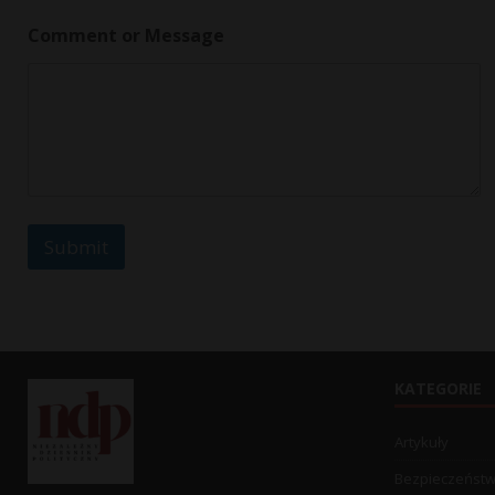
a
g
Comment or Message
e
N
a
m
e
Submit
KATEGORIE
Artykuły
Bezpieczeńst