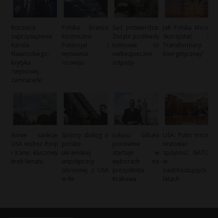
Rocznica
Polska branża
Sąd potwierdza:
Jak Polska Może
zaprzysiężenia
kosmiczna:
Zużyte podkłady
Skorzystać z
Karola
Potencjał i
kolejowe to
Transformacji
Nawrockiego:
wyzwania
niebezpieczne
Energetycznej?
krytyka
rozwoju
odpady
'sejmowej
zamrażarki’
Nowe sankcje
Sporny dialog o
Łukasz Gibała
USA: Putin może
USA wobec Rosji
polsko-
ponownie
testować
i Iranu: kluczowy
ukraińskiej
startuje w
spójność NATO
krok Senatu
współpracy
wyborach na
w
obronnej z USA
prezydenta
nadchodzących
w tle
Krakowa
latach