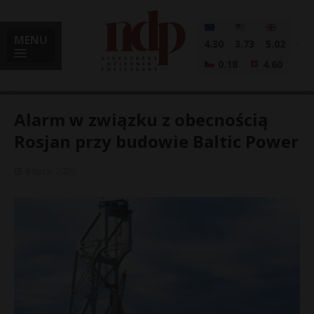
MENU
4.30
3.73
5.02
0.18
4.60
Alarm w związku z obecnością
Rosjan przy budowie Baltic Power
i
8 lipca, 2026
l