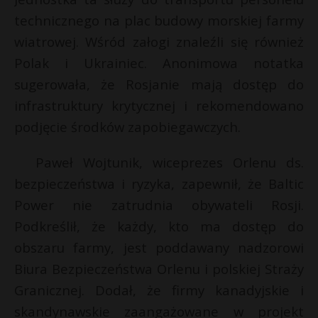
P
technicznego na plac budowy morskiej farmy
wiatrowej. Wśród załogi znaleźli się również
Polak i Ukrainiec. Anonimowa notatka
sugerowała, że Rosjanie mają dostęp do
E
infrastruktury krytycznej i rekomendowano
podjęcie środków zapobiegawczych.
i
l
Paweł Wojtunik, wiceprezes Orlenu ds.
bezpieczeństwa i ryzyka, zapewnił, że Baltic
Power nie zatrudnia obywateli Rosji.
Podkreślił, że każdy, kto ma dostęp do
*
obszaru farmy, jest poddawany nadzorowi
Biura Bezpieczeństwa Orlenu i polskiej Straży
Granicznej. Dodał, że firmy kanadyjskie i
skandynawskie zaangażowane w projekt