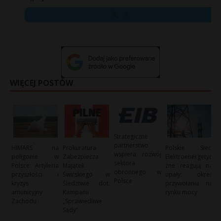
X
WIĘCEJ POSTÓW
Strategiczne
partnerstwo
HIMARS na
Prokuratura
Polskie Sieci
wspiera rozwój
poligonie w
Zabezpiecza
Elektroenergetyc
sektora
Polsce: Artyleria
Majątek
zne reagują na
obronnego w
przyszłości i
Świrskiego w
upały: okres
Polsce
kryzys
Śledztwie dot.
przywołania na
amunicyjny
Kampanii
rynku mocy
Zachodu
„Sprawiedliwe
Sądy”