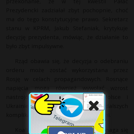
przekonanie, że w tej kwestii Pałac
Prezydencki zadziałał zbyt pochopnie, choć
ma do tego konstytucyjne prawo. Sekretarz
stanu w KPRM, Jakub Stefaniak, krytykuje
decyzję prezydenta, mówiąc, że działanie to
było zbyt impulsywne.
Rząd obawia się, że decyzja o odebraniu
orderu może zostać wykorzystana przez
Rosję w celach propagandowych. Rosnące
napięcia mogą również wywołać wzrost
nastrojów nacjonalistycznych w Polsce i
Ukrainie, co prowadziłoby do dalszych
komplikacji w relacjach między krajami.
Koalicja rządząca, w tym PSL, domaga się