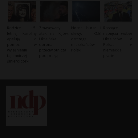
Rodzice 15-
Zmasowany
Nocne burze i
Rosnące
letniej Karoliny
atak na Kijów:
ulewy: RCB
napięcia wobec
apelują o
Ukraińska
ostrzega
Ukraińców w
pomoc w
obrona
mieszkańców
Polsce w
wyjaśnieniu
przeciwlotnicza
Polski
niemieckiej
tajemniczej
pod presją
prasie
śmierci córki