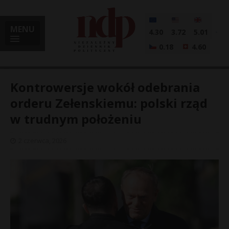
MENU
4.30
3.72
5.01
0.18
4.60
Kontrowersje wokół odebrania
orderu Zełenskiemu: polski rząd
w trudnym położeniu
i
2 czerwca, 2026
l