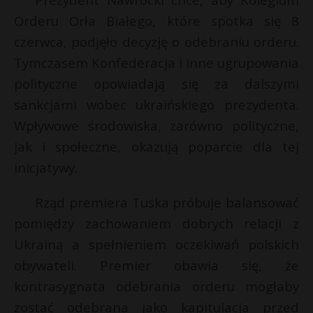
P
Orderu Orła Białego, które spotka się 8
czerwca, podjęło decyzję o odebraniu orderu.
Tymczasem Konfederacja i inne ugrupowania
polityczne opowiadają się za dalszymi
E
sankcjami wobec ukraińskiego prezydenta.
Wpływowe środowiska, zarówno polityczne,
i
jak i społeczne, okazują poparcie dla tej
l
inicjatywy.
Rząd premiera Tuska próbuje balansować
s
pomiędzy zachowaniem dobrych relacji z
s
Ukrainą a spełnieniem oczekiwań polskich
obywateli. Premier obawia się, że
kontrasygnata odebrania orderu mogłaby
zostać odebrana jako kapitulacja przed