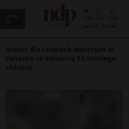
MENU
4.30
3.73
5.02
0.18
4.60
Areszt dla czterech mężczyzn w
związku ze śmiercią 13-letniego
chłopca
i
19 maja, 2026
l