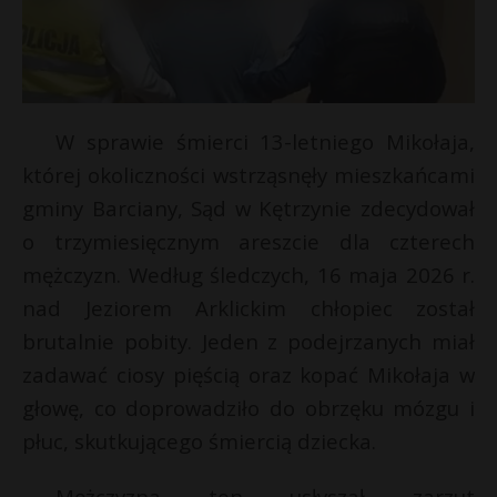
W sprawie śmierci 13-letniego Mikołaja,
której okoliczności wstrząsnęły mieszkańcami
gminy Barciany, Sąd w Kętrzynie zdecydował
o trzymiesięcznym areszcie dla czterech
mężczyzn. Według śledczych, 16 maja 2026 r.
nad Jeziorem Arklickim chłopiec został
brutalnie pobity. Jeden z podejrzanych miał
zadawać ciosy pięścią oraz kopać Mikołaja w
głowę, co doprowadziło do obrzęku mózgu i
płuc, skutkującego śmiercią dziecka.
Mężczyzna ten usłyszał zarzut