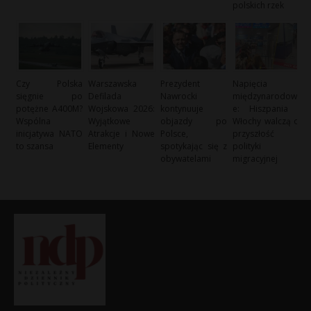
polskich rzek
Czy Polska
Warszawska
Prezydent
Napięcia
sięgnie po
Defilada
Nawrocki
międzynarodow
potężne A400M?
Wojskowa 2026:
kontynuuje
e: Hiszpania i
Wspólna
Wyjątkowe
objazdy po
Włochy walczą o
inicjatywa NATO
Atrakcje i Nowe
Polsce,
przyszłość
to szansa
Elementy
spotykając się z
polityki
obywatelami
migracyjnej