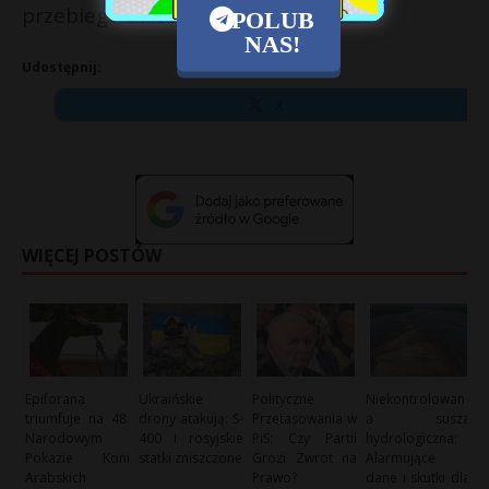
przebiegu dalszych działań.
POLUB
NAS!
Udostępnij:
X
WIĘCEJ POSTÓW
Epiforana
Ukraińskie
Polityczne
Niekontrolowan
triumfuje na 48.
drony atakują: S-
Przetasowania w
a susza
Narodowym
400 i rosyjskie
PiS: Czy Partii
hydrologiczna:
Pokazie Koni
statki zniszczone
Grozi Zwrot na
Alarmujące
Arabskich
Prawo?
dane i skutki dla