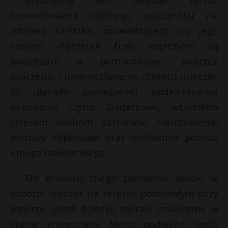
P
spowodowania ciężkiego uszczerbku na
zdrowiu 13-latka, prowadzącego do jego
śmierci. Pozostali trzej mężczyźni są
podejrzani o pomocnictwo, poprzez
E
r
osaczenie i uniemożliwienie chłopcu ucieczki,
*
E
co ułatwiło pierwszemu podejrzanemu
i
dokonanie czynu. Dodatkowo, wszystkim
l
i
czterem osobom zarzucono nieudzielenie
l
pomocy Mikołajowi oraz usiłowanie pobicia
innego małoletniego.
Do dramatycznego zdarzenia doszło w
sobotni wieczór na terenie podmokłym przy
jeziorze, gdzie dziecko zostało znalezione w
stanie krytycznym. Mimo podjętych prób