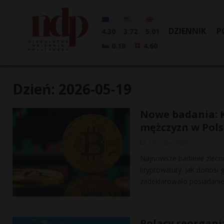
DZIENNIK
P
4.30
3.72
5.01
0.18
4.60
Dzień:
2026-05-19
Nowe badania: 
mężczyzn w Pols
19 maja, 2026
Najnowsze badanie zlecon
kryptowaluty. Jak donosi 
zadeklarowało posiadani
Polacy reorgani