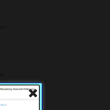
yjne
uth
li go