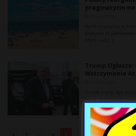
pragmatyzm na 
19 maja, 2026
Rynek turystyczny w Pols
podejściu do planowania 
oferty Last
[…]
Trump Ogłasza: 
Wstrzymanie At
19 maja, 2026
Donald Trump, były prezy
Social, że przywódcy Kata
o
[…]
«
1
…
8
9