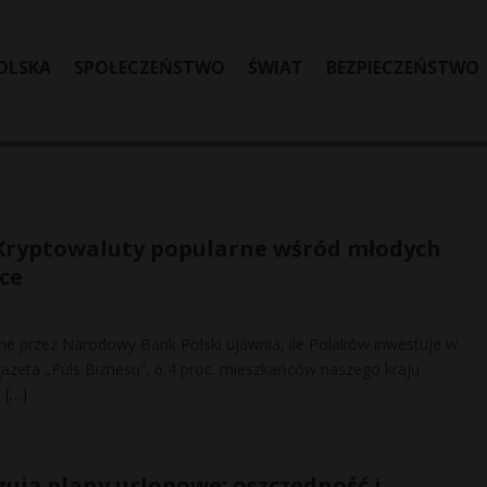
OLSKA
SPOŁECZEŃSTWO
ŚWIAT
BEZPIECZEŃSTWO
Kryptowaluty popularne wśród młodych
ce
e przez Narodowy Bank Polski ujawnia, ile Polaków inwestuje w
gazeta „Puls Biznesu”, 6,4 proc. mieszkańców naszego kraju
e
[…]
zują plany urlopowe: oszczędność i