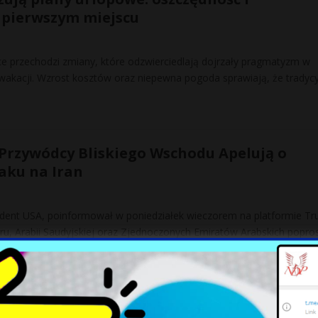
pierwszym miejscu
ce przechodzi zmiany, które odzwierciedlają dojrzały pragmatyzm w
wakacji. Wzrost kosztów oraz niepewna pogoda sprawiają, że tradyc
Przywódcy Bliskiego Wschodu Apelują o
aku na Iran
dent USA, poinformował w poniedziałek wieczorem na platformie Tr
ru, Arabii Saudyjskiej oraz Zjednoczonych Emiratów Arabskich poprosi