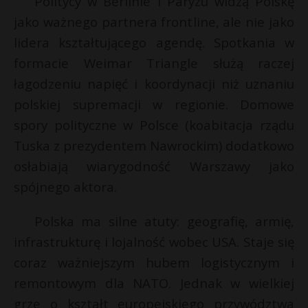
Politycy w Berlinie i Paryżu widzą Polskę
jako ważnego partnera frontline, ale nie jako
lidera kształtującego agendę. Spotkania w
formacie Weimar Triangle służą raczej
łagodzeniu napięć i koordynacji niż uznaniu
polskiej supremacji w regionie. Domowe
spory polityczne w Polsce (koabitacja rządu
Tuska z prezydentem Nawrockim) dodatkowo
osłabiają wiarygodność Warszawy jako
spójnego aktora.
Polska ma silne atuty: geografię, armię,
infrastrukturę i lojalność wobec USA. Staje się
coraz ważniejszym hubem logistycznym i
remontowym dla NATO. Jednak w wielkiej
grze o kształt europejskiego przywództwa