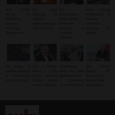
NSA Oddala
Jak upały
Rok
Nowe rekordy
Skargę PiS:
wpływają na
prezydentury
temperatury na
Subwencje i
system
Nawrockiego:
Słowacji i w
Dotacje
elektroenergety
Polityczne
Czechach
Pozostają
czny w Polsce?
podziały w
podczas fali
Wstrzymane
ocenach
upałów
Polaków
PSE stawia na
Iran i Oman:
Zaskakujące
NSA Oddala
lokalne wsparcie
Nowa trasa
SMS-y na grillu
Skargę PiS:
w inwestycjach
przez cieśninę
Morawieckiego
Bezczynność
energetycznych
Ormuz może
— rozłamowcy
Ministerstwa
zmienić układ sił
na celowniku PiS
Niezasadna