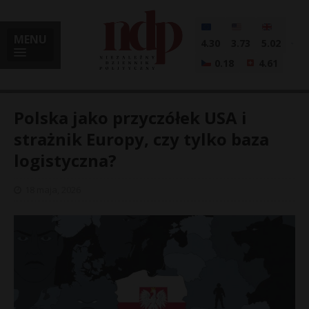
MENU
4.30
3.73
5.02
0.18
4.61
Polska jako przyczółek USA i
strażnik Europy, czy tylko baza
logistyczna?
i
18 maja, 2026
l