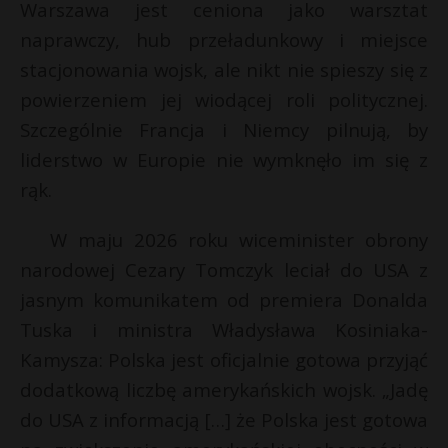
Warszawa jest ceniona jako warsztat
P
naprawczy, hub przeładunkowy i miejsce
stacjonowania wojsk, ale nikt nie spieszy się z
powierzeniem jej wiodącej roli politycznej.
E
Szczególnie Francja i Niemcy pilnują, by
E
liderstwo w Europie nie wymknęło im się z
i
rąk.
i
l
l
*
W maju 2026 roku wiceminister obrony
narodowej Cezary Tomczyk leciał do USA z
jasnym komunikatem od premiera Donalda
Tuska i ministra Władysława Kosiniaka-
Kamysza: Polska jest oficjalnie gotowa przyjąć
dodatkową liczbę amerykańskich wojsk. „Jadę
do USA z informacją […] że Polska jest gotowa