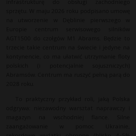
infrastrukturę do obsługi zachodniego
sprzętu. W maju 2026 roku podpisano umowę
na utworzenie w Dęblinie pierwszego w
Europie centrum serwisowego silników
AGT1500 do czołgów M1 Abrams. Będzie to
trzecie takie centrum na świecie i jedyne na
kontynencie, co ma ułatwić utrzymanie floty
polskich (i potencjalnie sojuszniczych)
Abramsów. Centrum ma ruszyć pełną parą do
2028 roku.
To praktyczny przykład roli, jaką Polska
odgrywa: niezawodny warsztat naprawczy i
magazyn na wschodniej flance. Silne
zaangażowanie w pomoc Ukrainie,
rekordowe wydatki obronne (blisko 4–5%