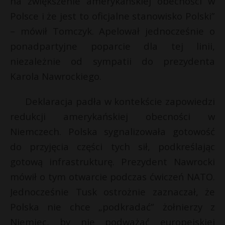
na zwiększenie amerykańskiej obecności w
t
Polsce i że jest to oficjalne stanowisko Polski”
r
– mówił Tomczyk. Apelował jednocześnie o
ponadpartyjne poparcie dla tej linii,
s
s
niezależnie od sympatii do prezydenta
Karola Nawrockiego.
Deklaracja padła w kontekście zapowiedzi
redukcji amerykańskiej obecności w
Niemczech. Polska sygnalizowała gotowość
do przyjęcia części tych sił, podkreślając
gotową infrastrukturę. Prezydent Nawrocki
mówił o tym otwarcie podczas ćwiczeń NATO.
Jednocześnie Tusk ostrożnie zaznaczał, że
Polska nie chce „podkradać” żołnierzy z
Niemiec, by nie podważać europejskiej