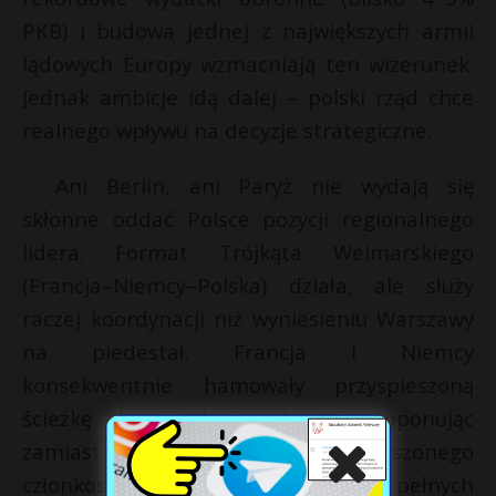
PKB) i budowa jednej z największych armii
lądowych Europy wzmacniają ten wizerunek.
Jednak ambicje idą dalej – polski rząd chce
realnego wpływu na decyzje strategiczne.
Ani Berlin, ani Paryż nie wydają się
skłonne oddać Polsce pozycji regionalnego
lidera. Format Trójkąta Weimarskiego
(Francja–Niemcy–Polska) działa, ale służy
raczej koordynacji niż wyniesieniu Warszawy
na piedestał. Francja i Niemcy
konsekwentnie hamowały przyspieszoną
ścieżkę akcesji Ukrainy do UE, proponując
zamiast tego formy „stowarzyszonego
członkostwa” lub „integracji bez pełnych